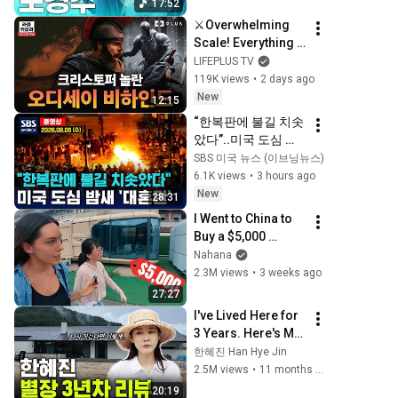
17:52
방송
⚔️Overwhelming 
Scale! Everything 
About Odyssey | 
LIFEPLUS TV
LIFEPLUS WEEKLY 
119K views
•
2 days ago
HOT & NEW ep.22 - 
New
12:15
Odyssey #AhnHy...
“한복판에 불길 치솟
았다”..미국 도심 밤
새 ‘대혼란’ - SBS 미
SBS 미국 뉴스 (이브닝뉴스)
국 뉴스  2026년 8월 
6.1K views
•
3 hours ago
5일  (수요일)
New
28:31
I Went to China to 
Buy a $5,000 
Modular Home — 
Nahana
What's the Real 
2.3M views
•
3 weeks ago
Cost?
27:27
I've Lived Here for 
3 Years. Here's My 
Honest Review.
한혜진 Han Hye Jin
2.5M views
•
11 months ago
20:19