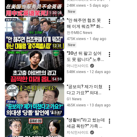
靠口音把全场笑疯
248K views
•
5 days ago
了！#喜剧之王单口
New
1:30:08
季 #脱口秀 #搞笑 #
"안 해주면 협조 못 
喜剧 #funny #综艺
해 이게 뭐죠?!" 화난 
대통령 '광주특별시
전주MBC News
장' 찾더니
475K views
•
1 day ago
New
12:31
"30년 뒤 팔고 싶어
도 못 팝니다" 노후에 
살아야 할 집의 필수 
머니인사이드
조건 (김지호 건축가 
548K views
•
12 days ago
풀버전)
54:59
"공보의? 제가 미쳤
다고 가요?" 의대생 
'당돌' 발언에 '싸늘'  
G1 News
[G1현장영상]
465K views
•
13 days ago
5:47
"생활비"라고 썼는데 
세금 폭탄?" 가족 간 
송금할 때 대다수가 
지식인사이드