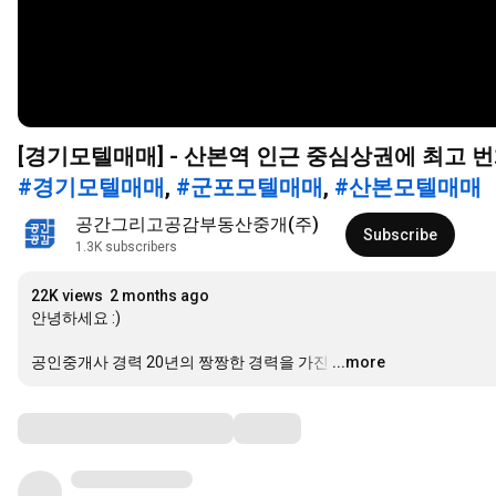
[경기모텔매매] - 산본역 인근 중심상권에 최고 
#경기모텔매매
,
#군포모텔매매
,
#산본모텔매매
공간그리고공감부동산중개(주)
Subscribe
1.3K subscribers
22K views
2 months ago
안녕하세요 :)

공인중개사 경력 20년의 짱짱한 경력을 가진
…
...more
Comments