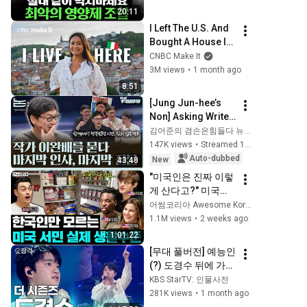
(이승훈 교수님 2부)
20:11
I Left The U.S. And 
Bought A House In 
Italy For $13K
CNBC Make It
3M views
•
1 month ago
8:51
[Jung Jun-hee’s 
Non] Asking Writer 
Lee Wan-bae: Final 
김어준의 겸손은힘들다 뉴스공장
Farewell, Final 
147K views
•
Streamed 1 day ago
Question | Writer 
Auto-dubbed
New
43:48
Lee Wan-b...
"미국인은 진짜 이렇
게 산다고?" 미국인
들이 거대한 차를 탈 
어썸코리아 Awesome Korea
수밖에 없는 이유(미
1.1M views
•
2 weeks ago
국 집, 차, 냉장고) | 
1:01:22
국경없는 수다 미국
[무대 풀버전] 예능인
특집 모아보기
(?) 도경수 뒤에 가려
진 본업 천재 디오의 
KBS StarTV: 인물사전
미친 음색🎶 더 시즌
281K views
•
1 month ago
즈 무대 모음 | KBS 