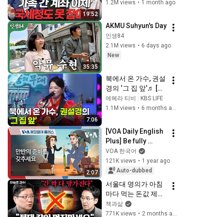
하는 치명적인 실수
1.2M views
•
1 month ago
ㅣ지식인클래스 
19:52
EP.04 (이장원 2부)
AKMU Suhyun's Day
인생84
2.1M views
•
6 days ago
New
35:35
북에서 온 가수, 권설
경의 ‘그 집 앞’♬ [아
침마당] | KBS 
에헤라 티비 : KBS LIFE
260107 방송
1.1M views
•
6 months ago
7:06
[VOA Daily English 
Plus] Be fully 
prepared.
VOA 한국어
121K views
•
1 year ago
Auto-dubbed
2:07
서울대 명의가 아침
마다 먹는 돈값 제대
로 하는 영양제 1위 
책과삶
ㅣ Ep. 책과사람 91 
771K views
•
2 months ago