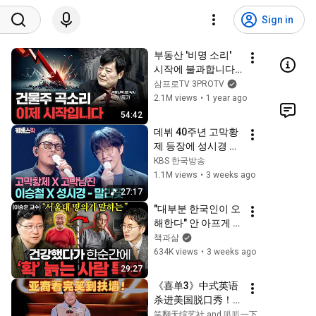
Sign in
부동산 '비명 소리' 
시작에 불과합니다 | 
서동기 박사 [신과대
삼프로TV 3PROTV
화]
2.1M views
•
1 year ago
54:42
데뷔 40주년 고막황
제 등장에 성시경 소
오름 🥰 역대급 발라
KBS 한국방송
드 듀엣 성사 #성시
1.1M views
•
3 weeks ago
경의고막남친 ㅣ 
27:17
KBS 260710 방송
"대부분 한국인이 오
해한다" 안 아프게 장
수하는 최고의 습관 
책과삶
ㅣ Ep. 책과사람 115 
634K views
•
3 weeks ago
(이승훈 교수 2부)
29:27
《喜单3》中式英语
杀进美国脱口秀！华
裔服务员不会英语，
笑翻天综艺社 and 叭叭一下