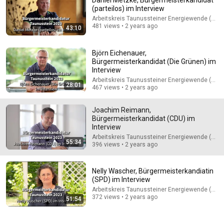
Daniel Metzke, Bürgermeisterkandidat
(parteilos) im Interview
Comment...
Arbeitskreis Taunussteiner Energiewende (AKT
481 views • 2 years ago
43:10
Björn Eichenauer,
Bürgermeisterkandidat (Die Grünen) im
Interview
Arbeitskreis Taunussteiner Energiewende (AKT
28:01
467 views • 2 years ago
Joachim Reimann,
Bürgermeisterkandidat (CDU) im
Interview
Arbeitskreis Taunussteiner Energiewende (AKT
55:34
396 views • 2 years ago
20:15
Amlodipine, Ramipril, Candesartan, or Bisoprolol for
Nelly Wascher, Bürgermeisterkandiatin
High Blood Pressure? What Many Seniors Don’t...
(SPD) im Interview
Dr. Märker Euler
Arbeitskreis Taunussteiner Energiewende (AKT
Auto-dubbed
372 views • 2 years ago
51:54
157K views