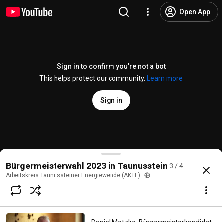
Open App
Sign in to confirm you’re not a bot
This helps protect our community.
Learn more
Sign in
Joachim Reimann, Bürgermeisterkandidat (CDU) im 
Bürgermeisterwahl 2023 in Taunusstein
3 / 4
@
TaunussteinerEnergie
1 like
396 views
2 years ago
more
Arbeitskreis Taunussteiner Energiewende (AKTE)
Subscribe
Comments
2