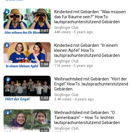
Kinderlied mit Gebärden: "Was müssen
das für Bäume sein?" HowTo:
lautsprachunterstützend Gebärden
Singfinger Club
1:47
44K views • 5 years ago
Kinderlied mit Gebärden: "In einem
kleinen Apfel" HowTo:
lautsprachunterstützend Gebärden
Singfinger Club
1:04
11K views • 5 years ago
3:17
Ich geh mit meiner Laterne 🏮| Die Musikzwerge -
Weihnachtslied mit Gebärden: "Hört der
Kinderlieder
Engel" HowTo: lautsprachunterstützend
Die Musikzwerge - Kinderlieder
•
218K views
Gebärden
Singfinger Club
1:43
3.4K views • 4 years ago
Weihnachtslied mit Gebärden: "O
Tannenbaum" – How To: leichter
lautsprachunterstützend Gebärden
Singfinger Club
1:21