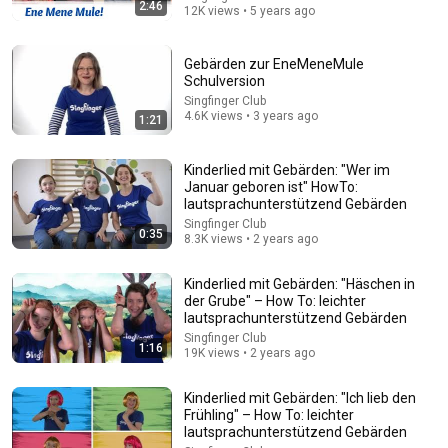
2:46
12K views • 5 years ago
Kikaninchen Laternen-Geschichten: Ich geh mit meiner
Laterne 🏮 Mehr auf kikaninchen.de
KiKAninchen
•
2.4M views
Gebärden zur EneMeneMule
Schulversion
Singfinger Club
4.6K views • 3 years ago
1:21
Kinderlied mit Gebärden: "Wer im
Januar geboren ist" HowTo:
lautsprachunterstützend Gebärden
Singfinger Club
0:35
8.3K views • 2 years ago
Kinderlied mit Gebärden: "Häschen in
der Grube" – How To: leichter
1:26
lautsprachunterstützend Gebärden
Singfinger Club
Kinderlied mit Gebärden: "Summ Summ Summ" HowTo:
1:16
19K views • 2 years ago
leichter lautsprachunterstützend Gebärden
Singfinger Club
•
21K views
Kinderlied mit Gebärden: "Ich lieb den
Frühling" – How To: leichter
lautsprachunterstützend Gebärden