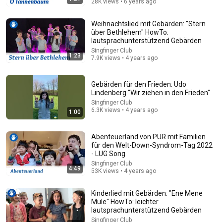
28K views • 6 years ago
Weihnachtslied mit Gebärden: "Stern
über Bethlehem" HowTo:
lautsprachunterstützend Gebärden
Singfinger Club
2:30
1:23
7.9K views • 4 years ago
👩🏼 Bruder Jakob - Singen, Tanzen und Bewegen ||
Kinderlieder
Gebärden für den Frieden: Udo
Kinderlieder zum Mitsingen und Bewegen
•
20M views
Lindenberg "Wir ziehen in den Frieden"
Singfinger Club
6.3K views • 4 years ago
1:00
Abenteuerland von PUR mit Familien
für den Welt-Down-Syndrom-Tag 2022
- LUG Song
Singfinger Club
4:49
53K views • 4 years ago
Kinderlied mit Gebärden: "Ene Mene
Mule" HowTo: leichter
lautsprachunterstützend Gebärden
10:01
Singfinger Club