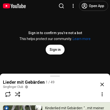
Open App
Sign in to confirm you’re not a bot
This helps protect our community.
Learn more
Sign in
Kinderlied mit Gebärden: "...mit meiner Laterne" – 
Lieder mit Gebärden
1 / 49
@
Singfinger
198 likes
35K views
6 years ago
more
Singfinger Club
Subscribe
Kinderlied mit Gebärden: "...mit meiner
Try YouTube Kids