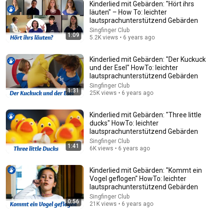
Kinderlied mit Gebärden: "Hört ihrs
läuten" – How To: leichter
lautsprachunterstützend Gebärden
Singfinger Club
3:07
1:09
5.2K views • 6 years ago
Ich geh mit meiner Laterne - Lichterkinder | Kinderlieder |
Laternenlieder und Herbstlieder
Kinderlied mit Gebärden: "Der Kuckuck
Lichterkinder
•
4.4M views
und der Esel" HowTo: leichter
lautsprachunterstützend Gebärden
Singfinger Club
1:31
25K views • 6 years ago
Kinderlied mit Gebärden: "Three little
ducks" HowTo: leichter
lautsprachunterstützend Gebärden
Singfinger Club
1:41
6K views • 6 years ago
Kinderlied mit Gebärden: "Kommt ein
Vogel geflogen" HowTo: leichter
lautsprachunterstützend Gebärden
1:51
Singfinger Club
0:56
21K views • 6 years ago
Guten Tag! Hallo! Wie geht's? | Kinderlied | Begrüßungslied |
Morgenkreislied | Learn German