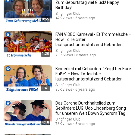
Zum Geburtstag viel Glück! Happy
Birthday!
Singfinger Club
42K views • 6 years ago
0:55
FAN VIDEO Karneval - Et Trömmelsche –
How To: leichter
lautsprachunterstützend Gebärden
Singfinger Club
1:20
7.3K views • 6 years ago
1:51
Weihnachtslied mit Gebärden: "Kling Glöckchen" – How To:
Kinderlied mit Gebärden: "Zeigt her Eure
leichter lautsprachunterstützend Gebärden
Füße" – How To: leichter
Singfinger Club
•
32K views
lautsprachunterstützend Gebärden
Singfinger Club
1:41
35K views • 6 years ago
Das Corona Durchhaltelied zum
Gebärden: LUG: Udo Lindenberg Song
für unseren Welt Down Syndrom Tag
Singfinger Club
4:18
76K views • 6 years ago