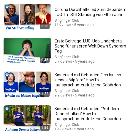
Corona Durchhaltelied zum Gebärden:
LUG: I'm Still Standing von Elton John
Singfinger Club
11K views • 5 years ago
3:16
Erste Beiträge: LUG: Udo Lindenberg
6:05
Song für unseren Welt Down Syndrom
Tag
Kinderlieder - das Lied über die Tiere.
Singfinger Club
0:45
KinderKlubTV
•
171M views
5.7K views • 5 years ago
Kinderlied mit Gebärden: "Ich bin ein
kleines Nilpferd" HowTo:
lautsprachunterstützend Gebärden
Singfinger Club
1:22
9.9K views • 5 years ago
Kinderlied mit Gebärden: "Auf dem
Donnerbalken" HowTo:
lautsprachunterstützend Gebärden
Singfinger Club
1:56
19K views • 5 years ago