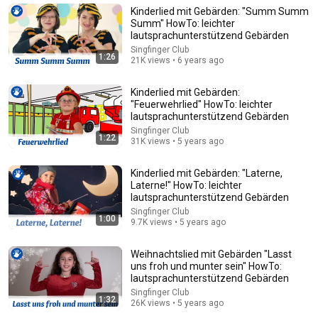
Kinderlied mit Gebärden: "Summ Summ
KsanaDeng - Deutsch - English
•
258K views
Summ" HowTo: leichter
lautsprachunterstützend Gebärden
Singfinger Club
1:26
21K views • 6 years ago
Kinderlied mit Gebärden:
"Feuerwehrlied" HowTo: leichter
lautsprachunterstützend Gebärden
Singfinger Club
1:22
31K views • 5 years ago
Kinderlied mit Gebärden: "Laterne,
Laterne!" HowTo: leichter
4:46
lautsprachunterstützend Gebärden
Singfinger Club
Das Kraftmacherlied mit 76 Familien: LUG: Udo Lindenberg
1:00
9.7K views • 5 years ago
Song für den Welt Down Syndrom Tag 2021
Singfinger Club
•
243K views
Weihnachtslied mit Gebärden "Lasst
uns froh und munter sein" HowTo:
lautsprachunterstützend Gebärden
Singfinger Club
1:32
26K views • 5 years ago