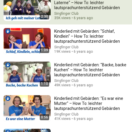
Laterne" – How To: leichter
lautsprachunterstützend Gebärden
An app made just for kids
Open app
Singfinger Club
2:30
35K views • 6 years ago
Shorts
Kinderlied mit Gebärden: "Schlaf,
Kindlein" – How To: leichter
lautsprachunterstützend Gebärden
Singfinger Club
1:09
19K views • 6 years ago
Kinderlied mit Gebärden: "Backe, backe
Kuchen" – How To: leichter
lautsprachunterstützend Gebärden
Singfinger Club
1:10
49K views • 6 years ago
FRÜHLING 🌷
GRUNDSCHULE 😃 | 
🌙 Janinas Video
KINDERREIM 
BODY PERCUSSION | 
Playlist mit den 
Kinderlied mit Gebärden: "Es war eine
Gebärden 
Kindermusik 
schönsten 
Mutter" – How To: leichter
#flohimohrtv
#flohimohrtv
Gutenachtliedern
151K views
226K views
73K views
lautsprachunterstützend Gebärden
Singfinger Club
0:56
41K views • 6 years ago