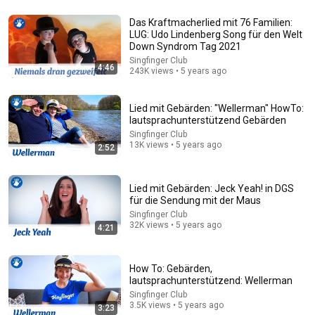
1:06
Das Kraftmacherlied mit 76 Familien:
LUG: Udo Lindenberg Song für den Welt
How To: Gebärden, lautsprachunterstützend: Ich möchte
Down Syndrom Tag 2021
essen, trinken, mehr, satt
Singfinger Club
Singfinger Club
•
30K views
4:46
243K views • 5 years ago
Lied mit Gebärden: "Wellerman" HowTo:
lautsprachunterstützend Gebärden
Singfinger Club
13K views • 5 years ago
2:52
Lied mit Gebärden: Jeck Yeah! in DGS
für die Sendung mit der Maus
Singfinger Club
32K views • 5 years ago
4:21
8:07
How To: Gebärden,
Hans-Eckardt Wenzel - Sterne Glühn (Hans) | Blind Auditions |
lautsprachunterstützend: Wellerman
The Voice Kids 2022
Singfinger Club
The Voice Kids
•
3.1M views
3.5K views • 5 years ago
3:23