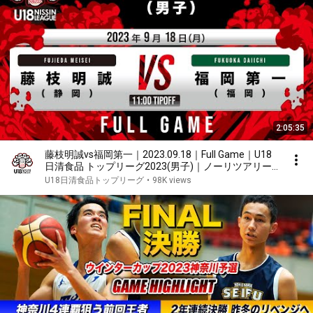
2:05:35
藤枝明誠vs福岡第一｜2023.09.18｜Full Game｜U18
日清食品 トップリーグ2023(男子)｜ノーリツアリー
ナ和歌山
U18日清食品トップリーグ
•
98K views