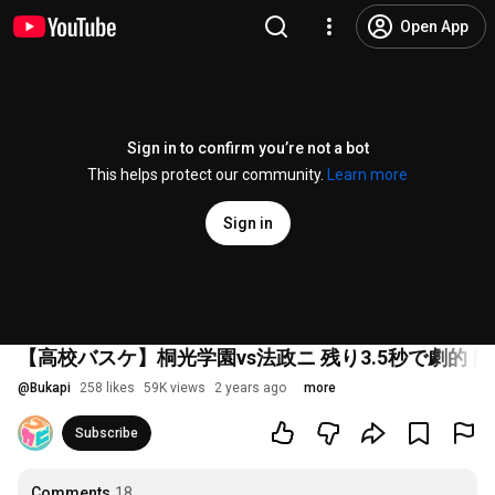
Open App
Sign in to confirm you’re not a bot
This helps protect our community.
Learn more
Sign in
【高校バスケ】桐光学園vs法政ニ 残り3.5秒で劇的
@
Bukapi
258 likes
59K views
2 years ago
more
Subscribe
Comments
18