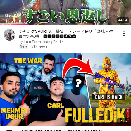
44:04
ジャンクSPORTS／ 爆笑！トレード秘話「野球人生
最大の転機」🅵🆄🅻🅻🆂🅷🅾🆆
Lợi La ứ Team Hoàng Em 14
New
151K views
35:07