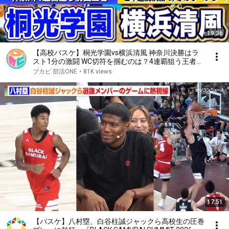
19:36
【高校バスケ】桐光学園vs横浜清風 神奈川決勝はラ
スト1分の激闘 WC切符を掴むのは？4連覇狙う王者と
昨冬のリベンジに挑む清風が2年連続の決勝[ウインタ
ブカピ 部活ONE
•
81K views
ーカップ2023神奈川予選・男子決勝]
17:51
【バスケ】八村塁、白谷柱誠ジャックら高校生の圧巻