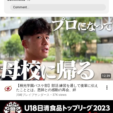
Comment...
12:39
【桐光学園バスケ部】部活 練習を通して後輩に伝え
たこととは。恩師との感動の再会、絆
川崎ブレイブサンダース
•
37K views