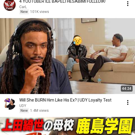
4 YOUTUBER İLE BAPELİ HESABIMI FULLEDİK!
CarL
New
101K views
44:24
Will She BURN Him Like His Ex? | UDY Loyalty Test
UDY
New
1.4M views