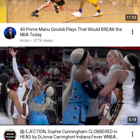
11:53
40 Prime Manu Ginobili Plays That Would BREAK the
NBA Today
Hicko
•
377K views
5:18
😱 EJECTION, Sophie Cunningham CLOBBERED in
HEAD by DiJonai Carrington! Indiana Fever WNBA