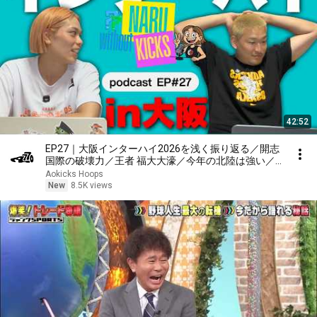
42:52
EP27｜大阪インターハイ2026を浅く振り返る／開志
国際の破壊力／王者 福大大濠／今年の北陸は強い／
優勝候補を焦らせた福井工大／桜花VS東海大福岡／
Aokicks Hoops
薫英VS京都精華／強豪が強豪として勝ち続ける理由
New
8.5K views