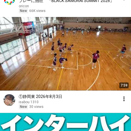
プレーに熱狂 『BLACK SAMURAI SUMMIT 2026』
oricon
New
66K views
7:59
①静岡東 2026年8月3日
isabou 1310
New
30 views