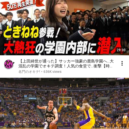
29:30
【上田綺世が通った】サッカー強豪の鹿島学園へ…大
混乱の学園でオキテ調査！人気の食堂で…衝撃【時田
音々、制服を着る】｜名門のオキテ！鹿島学園高校編
名門のオキテ!
•
636K views