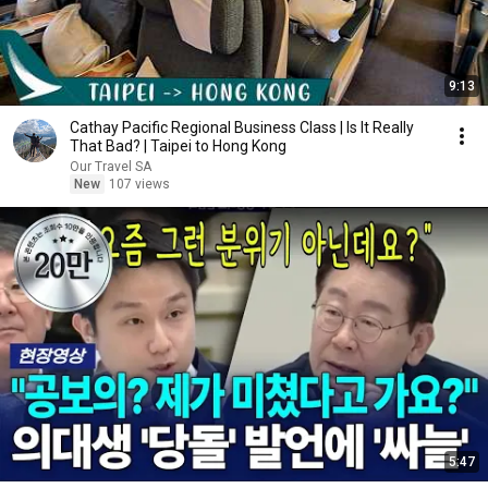
9:13
Cathay Pacific Regional Business Class | Is It Really
That Bad? | Taipei to Hong Kong
Our Travel SA
New
107 views
5:47