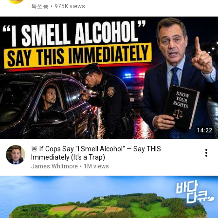
2 6회
톡쏘능
•
975K views
14:22
🚨 If Cops Say "I Smell Alcohol" — Say THIS
Immediately (It's a Trap)
James Whitmore
•
1M views