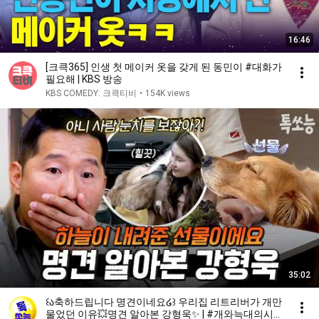
16:46
[크큭365] 인생 첫 메이커 옷을 갖게 된 동민이 #대화가
필요해 | KBS 방송
KBS COMEDY: 크큭티비
•
154K views
35:02
꒰ა축하드립니다 명견이네요໒꒱ 우리집 리트리버가 개만
물었던 이유💥명견 알아본 강형욱✨ | #개와늑대의시간