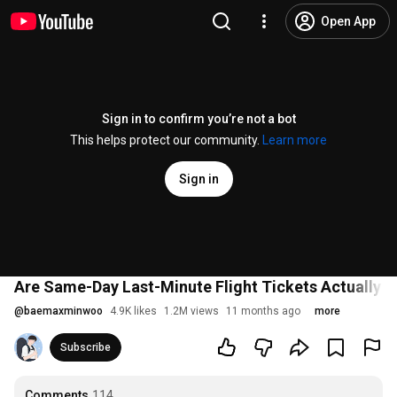
Open App
Sign in to confirm you’re not a bot
This helps protect our community.
Learn more
Sign in
Are Same-Day Last-Minute Flight Tickets Actually C
@
baemaxminwoo
4.9K likes
1.2M views
11 months ago
more
Subscribe
Comments
114