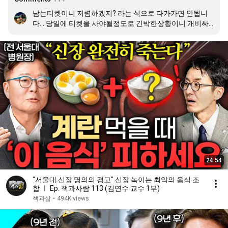
남는티켓이니 저렴하겠지? 라는 식으로 다가가면 안됩니
다... 당일에 티켓을 사야될정도로 긴박한상황이니 개비싸
게 팔아야지~~입니다 ㅋㅋㅋㅋㅋㅋㅋ
24:54
"서울대 신장 명의의 경고" 신장 녹이는 최악의 음식 조
합 ㅣ Ep. 책과사람 113 (김연수 교수 1부)
책과삶
•
494K views