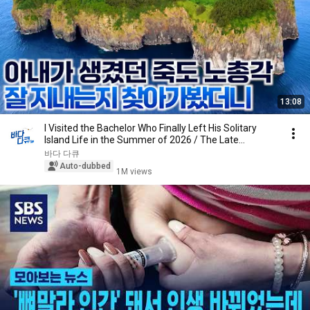
13:08
I Visited the Bachelor Who Finally Left His Solitary
Island Life in the Summer of 2026 / The Late...
바다 다큐
Auto-dubbed
1M views