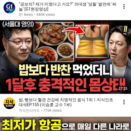
"공보의? 제가 미쳤다고 가요?" 의대생 '당돌' 발언에 '싸
늘' [G1현장영상]
G1 News
•
680K views
27:25
밥, 빵보다 혈관 건강에 치명적인 음식 1위ㅣ지식인초
대석EP.155 (이승훈 교수 1부)
지식인사이드
•
776K views