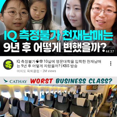
44:37
IQ 측정불가🧠🤓 10살에 명문대학을 입학한 천재남매
는 9년 후 어떻게 자랐을까? | KBS 방송
여의도 육퇴클럽
•
2M views