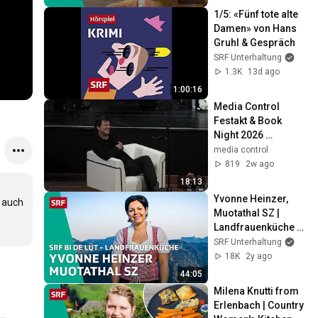
1/5: «Fünf tote alte 
Damen» von Hans 
Gruhl & Gespräch
SRF Unterhaltung
1.3K
13d ago
1:00:16
Media Control 
Festakt & Book 
Night 2026 
"Campino"
media control
819
2w ago
18:13
Yvonne Heinzer, 
auch 
Muotathal SZ | 
Landfrauenküche 
2018 – SRF bi de Lüt 
SRF Unterhaltung
| SRF
18K
2y ago
44:05
Milena Knutti from 
Erlenbach | Country 