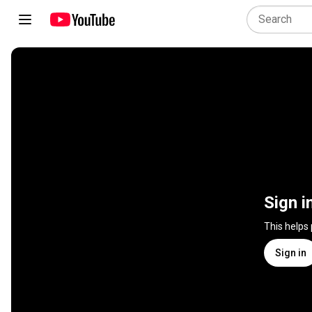
Sign i
This helps
Sign in