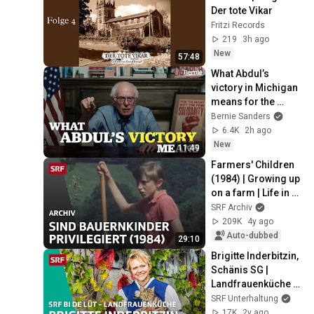
Der tote Vikar
Fritzi Records
219
3h ago
New
57:48
What Abdul’s 
victory in Michigan 
means for the 
future
Bernie Sanders
6.4K
2h ago
New
11:49
Farmers' Children 
(1984) | Growing up 
on a farm | Life in 
the countryside | 
SRF Archiv
SRF Archive
209K
4y ago
Auto-dubbed
29:10
Brigitte Inderbitzin, 
Schänis SG | 
Landfrauenküche 
2019 – SRF bi de Lüt 
SRF Unterhaltung
| SRF
17K
2y ago