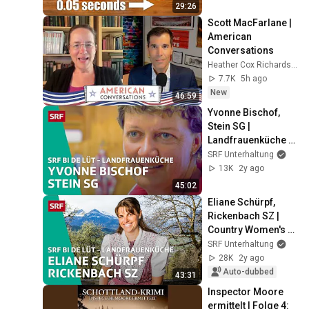
29:26
Scott MacFarlane | 
American 
Conversations
Heather Cox Richardson
7.7K
5h ago
New
46:59
Yvonne Bischof, 
Stein SG | 
Landfrauenküche – 
SRF bi de Lüt | SRF
SRF Unterhaltung
13K
2y ago
45:02
Eliane Schürpf, 
Rickenbach SZ | 
Country Women's 
Kitchen 2022 – SRF 
SRF Unterhaltung
bi de Lüt | SRF
28K
2y ago
Auto-dubbed
43:31
Inspector Moore 
ermittelt | Folge 4: 