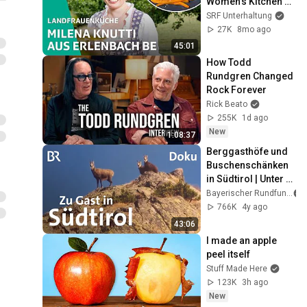
Women's Kitchen 
2025 2/8 – SRF bi 
SRF Unterhaltung
de Lüt | SRF
27K
8mo ago
45:01
How Todd 
Rundgren Changed 
Rock Forever
Rick Beato
255K
1d ago
New
1:08:37
Berggasthöfe und 
Buschenschänken 
in Südtirol | Unter 
unserem Himmel | 
Bayerischer Rundfunk
BR | Doku | Berge
766K
4y ago
43:06
I made an apple 
peel itself
Stuff Made Here
123K
3h ago
New