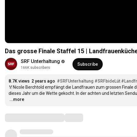
Das grosse Finale Staffel 15 | Landfrauenküche
SRF Unterhaltung
Subscribe
166K subscribers
8.7K views
2 years ago
#SRFUnterhaltung
#SRFbideLüt
#Landf
🏅Nicole Berchtold empfängt die Landfrauen zum grossen Finale d
…
...more
Comments