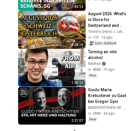
45:13
August 2026: What’s 
in Store for 
Switzerland and 
Austria?
Tarastro (Hans J. Lakowski)
17K
7d ago
Auto-dubbed
28:10
Turning air into 
alcohol
NileRed
488K
7h ago
New
1:30:12
Guido Maria 
Kretschmer zu Gast 
bei Gregor Gysi
MISSVERSTEHEN SIE MICH RICHTIG
288K
3d ago
New
2:21:07