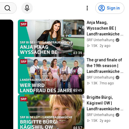
Sign in
Anja Maag, 
Wyssachen BE | 
Landfrauenküche 
2022 – SRF bi de Lüt 
SRF Unterhaltung
| SRF
15K
2y ago
43:39
The grand finale of 
the 19th season | 
Landfrauenküche 
2025 8/8 – SRF bi 
SRF Unterhaltung
de Lüt | SRF
13K
7mo ago
45:45
Brigitte Bürgi, 
Kägiswil OW | 
Landfrauenküche 
2010 – SRF bi de Lüt 
SRF Unterhaltung
| SRF
15K
2y ago
44:57