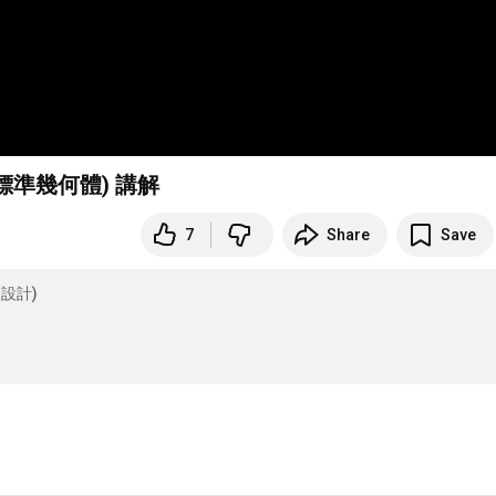
ves(標準幾何體) 講解
7
Share
Save
內設計)