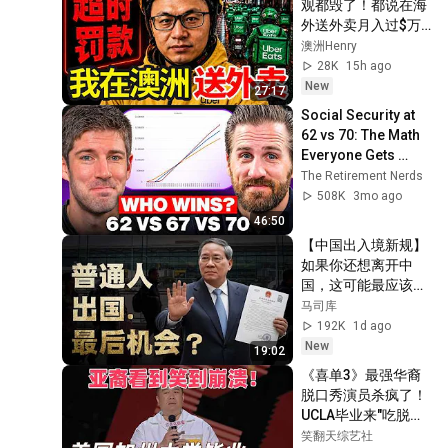
观都毁了！都说在海
外送外卖月入过$万? 
我亲自在澳洲送了外
澳洲Henry
卖后，我笑不出来
28K
15h ago
了…外卖骑手真实收
New
27:17
入，时薪大揭秘，看
Social Security at 
完你别不信。
62 vs 70: The Math 
Everyone Gets 
Wrong
The Retirement Nerds
508K
3mo ago
46:50
【中国出入境新规】
如果你还想离开中
国，这可能最应该看
的一个节目
马司库
192K
1d ago
New
19:02
《喜单3》最强华裔
脱口秀演员杀疯了！
UCLA毕业来"吃脱口
秀这碗饭"，亚裔看
笑翻天综艺社