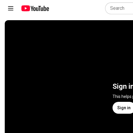
Sign i
This helps
Sign in