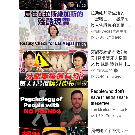
14:22
拉斯維加斯生活的
「黑暗面」：搬來前
沒人告訴你的真相 | 
Reality Check for 
小楊的Vegas房產手札
2026 Las Vegas 
348K
3mo ago
Living
11:28
牙齦萎縮還有救? 每
天1習慣讓牙肉長回
來 ft. 炫晨 譚敦慈【 
小宇宙大爆發 】
小宇宙大爆發
624K
3mo ago
30:55
People who don’t 
have friends share 
these five 
personality traits
The Mindset Mentor Podcast
1.7M
7mo ago
4:02
我去跑了个外卖，三