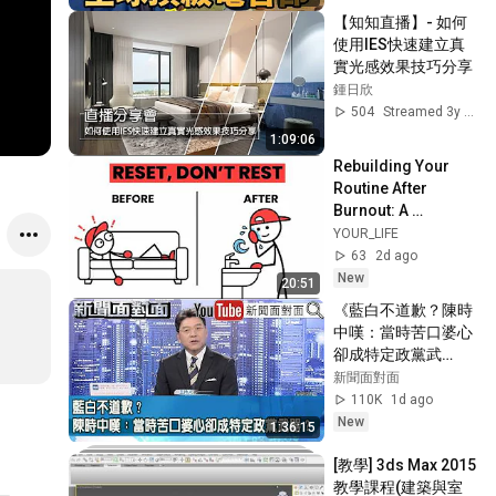
【知知直播】- 如何
使用IES快速建立真
實光感效果技巧分享
鍾日欣
504
Streamed 3y ago
1:09:06
Rebuilding Your 
Routine After 
Burnout: A 
Scientific Guide to 
YOUR_LIFE
Finding Your Center 
63
2d ago
Again
New
20:51
《藍白不道歉？陳時
中嘆：當時苦口婆心
卻成特定政黨武
器？》【新聞面對
新聞面對面
面】2026.08.07
110K
1d ago
New
1:36:15
[教學] 3ds Max 2015 
教學課程(建築與室