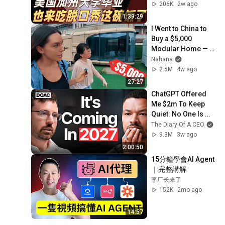
完疯狂点头！#喜剧
206K
2w ago
之王单口季 #脱口秀 
1:39:29
#搞笑 #喜剧 #funny 
I Went to China to 
#综艺
Buy a $5,000 
Modular Home — 
What's the Real 
Nahana
Cost?
2.5M
4w ago
27:27
ChatGPT Offered 
Me $2m To Keep 
Quiet: No One Is 
Ready For What's 
The Diary Of A CEO
Coming!
9.3M
3w ago
2:00:50
15分鐘學會AI Agent
｜完整講解
李厂长来了
152K
2mo ago
14:57