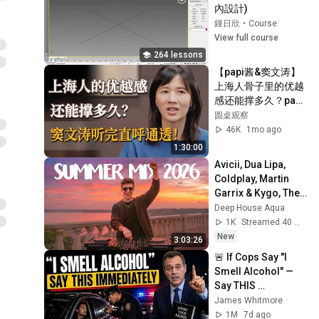
內設計)
鍾日欣
•
Course
View full course
264 lessons
【papi酱&窦文涛】
上海人骨子里的优越
感还能撑多久？papi
酱揭露上海土著的隐
圆桌观察
形困境，窦文涛听完
46K
1mo ago
直呼通透！《#第一
1:30:00
人称复数 》#繁花 #
Avicii, Dua Lipa, 
对话 #访谈
Coldplay, Martin 
Garrix & Kygo, The 
Chainsmokers 
Deep House Aqua
Style - SUMMER 
1K
Streamed 40 min ago
DEEP HOUSE Mix
New
3:03:26
🚨 If Cops Say "I 
Smell Alcohol" — 
Say THIS 
Immediately (It's a 
James Whitmore
Trap)
1M
7d ago