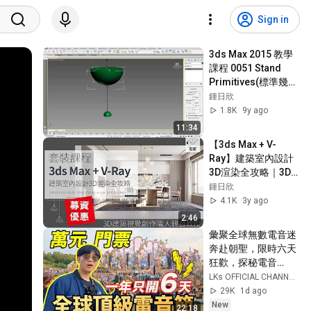
Sign in
3ds Max 2015 教學
課程 0051 Stand 
Primitives(標準幾何
體) 練習01
鍾日欣
1.8K
9y ago
11:34
【3ds Max + V-
Ray】建築室內設計
3D渲染全攻略｜3D
擬真達人之路｜知知
鍾日欣
4.1K
3y ago
2:46
彙聚全球無數電音迷
奔赴朝聖，限時六天
狂歡，探秘電音
界“迪士
LKs OFFICIAL CHANNEL
尼”Tomorrowland | 
29K
1d ago
LKs
New
22:18