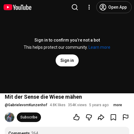
Open App
Sign in to confirm you’re not a bot
This helps protect our community.
Learn more
Sign in
Mit der Sense die Wiese mähen
@
GabrielevomKunzenhof
4.8K likes
354K views
5 years ago
more
Subscribe
Comments
264