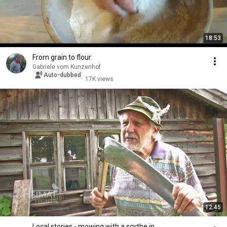
18:53
From grain to flour
Gabriele vom Kunzenhof
Auto-dubbed
17K views
12:45
Local stories - mowing with a scythe in