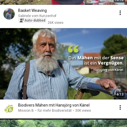
Basket Weaving
Gabriele vom Kunzenhof
Auto-dubbed
26K views
6:13
Biodivers Mähen mit Hansjörg von Känel
Mission B – für mehr Biodiversität
•
30K views