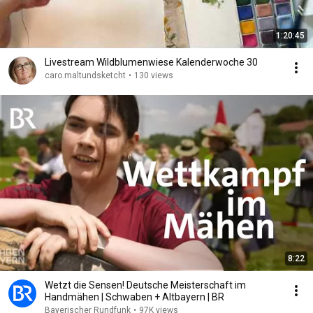
1:20:45
Livestream Wildblumenwiese Kalenderwoche 30
caro.maltundsketcht
•
130 views
8:22
Wetzt die Sensen! Deutsche Meisterschaft im
Handmähen | Schwaben + Altbayern | BR
Bayerischer Rundfunk
•
97K views