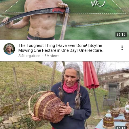
36:15
The Toughest Thing I Have Ever Done! | Scythe
Mowing One Hectare in One Day | One Hectare
Challenge
Slåttergubben
•
5M views
10:15