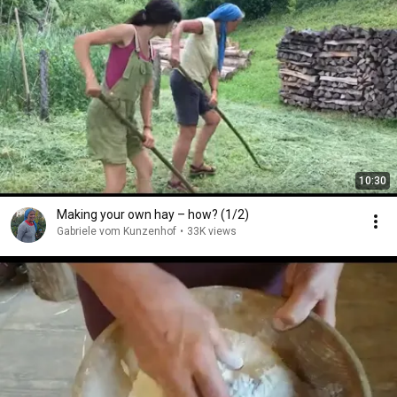
10:30
Making your own hay – how? (1/2)
Gabriele vom Kunzenhof
•
33K views