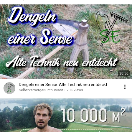
30:56
Dengeln einer Sense: Alte Technik neu entdeckt
Selbstversorger-Enthusiast
•
23K views