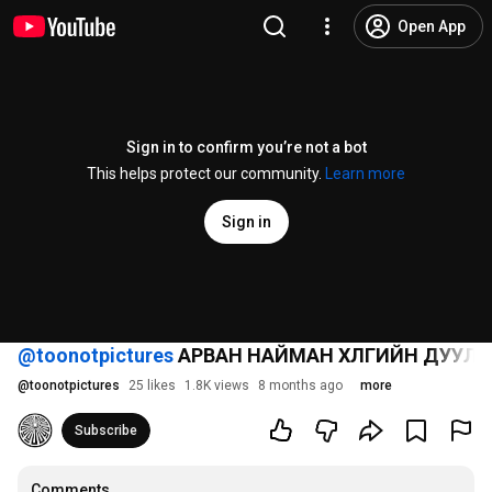
Open App
Sign in to confirm you’re not a bot
This helps protect our community.
Learn more
Sign in
‪@toonotpictures‬
АРВАН НАЙМАН ХҮЛГИЙН ДУУЛЬ 
@
toonotpictures
25 likes
1.8K views
8 months ago
more
Subscribe
Comments