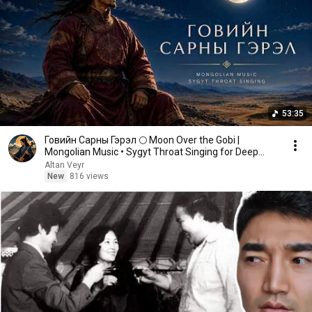
53:35
Говийн Сарны Гэрэл 🌕 Moon Over the Gobi |
Mongolian Music • Sygyt Throat Singing for Deep
Relaxation
Altan Veyr
New
816 views