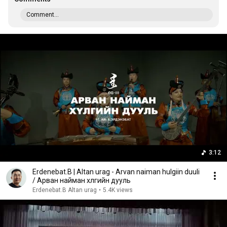
Comment...
3:12
Erdenebat.B | Altan urag - Arvan naiman hulgiin duuli
/ Арван найман хүлгийн дууль
Erdenebat.B Altan urag
•
5.4K views