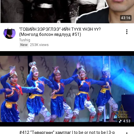
43:16
“ГОВИЙН ЗЭРЭГЛЭЭ”-ИЙН ТҮҮХ ҮНЭН ҮҮ?
(Монголд болсон явдлууд #51)
Tushig
New
253K views
4:53
#412 “Төвөргөөн” хамтлаг | to be or not to be | 3-р