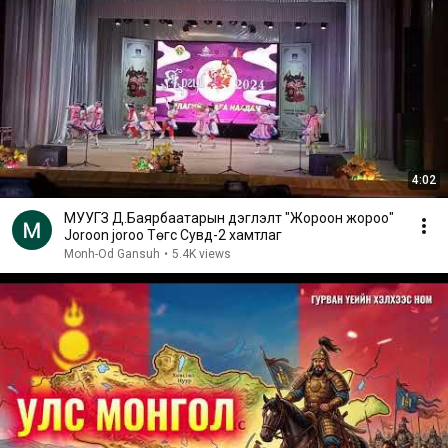
4:02
МУУГЗ Д.Баярбаатарын дэглэлт "Жороон жороо"
Joroon joroo Төгс Сувд-2 хамтлаг
Monh-Od Gansuh
•
5.4K views