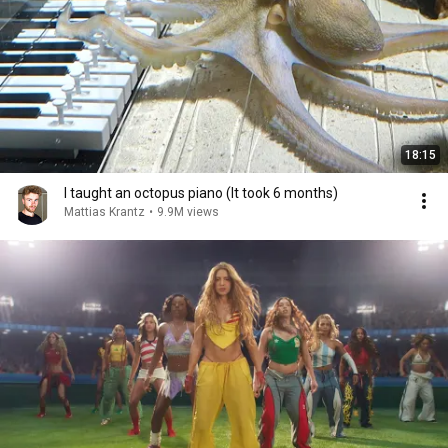
18:15
I taught an octopus piano (It took 6 months)
Mattias Krantz
•
9.9M views