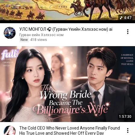
4:47
УЛС МОНГОЛ 🎧 (Гурван Үеийн Хэлхээс ном) ai
Гурван Үеийн Хэлхээс ном
New
418 views
1:57:30
The Cold CEO Who Never Loved Anyone Finally Found
His True Love and Showed Her Off Every Day