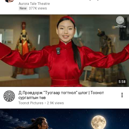
Aurora Tale Theatre
New
377K views
5:58
Д.Пүрэвдорж "Тусгаар тогтнол" шүлэг | Тоонот
сургалтын төв
Toonot Pictures
•
2.9K views