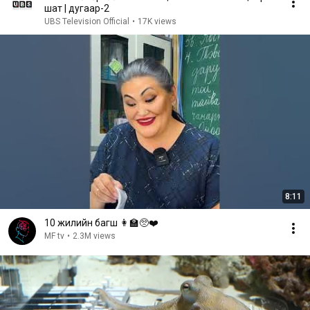
шат | дугаар-2
UBS Television Official
•
17K views
8:11
10 жилийн багш 👩‍🏫🥺❤️
MF tv
•
2.3M views