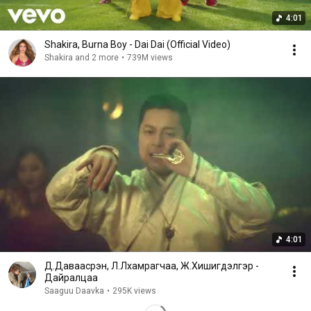
4:01
Shakira, Burna Boy - Dai Dai (Official Video)
Shakira and 2 more
•
739M views
4:01
Д.Даваасүрэн, Л.Лхамрагчаа, Ж.Хишигдэлгэр -
Дайралцаа
Saaguu Daavka
•
295K views