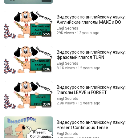
Видеоурок по английскому языку:
Английские глаголы MAKE и DO
Engl Secrets
29K views • 12 years ago
5:55
10:09
Видеоурок по английскому языку:
фразовый глагол TURN
New Law: How to Avoid Jail for a Second Passport or
Engl Secrets
Residence Permit
8.1K views • 12 years ago
4:36
Юрист Андрей Лухин
Auto-dubbed
172K views
Видеоурок по английскому языку:
Глаголы LEAVE и FORGET
Engl Secrets
2.9K views • 12 years ago
3:49
Видеоурок по английскому языку:
Present Continuous Tense
Engl Secrets