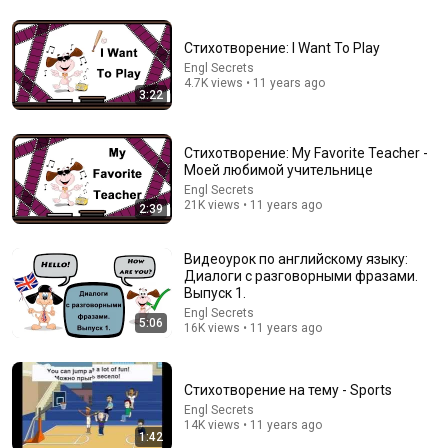
Стихотворение: I Want To Play
10:49
Engl Secrets
4.7K views • 11 years ago
3:22
Словообразование в английском языке |
Построение существительных от прилагательных
и глаголов
Видеоуроки английского: English with Allophon
•
8.9K
views
Стихотворение: My Favorite Teacher -
Моей любимой учительнице
Engl Secrets
21K views • 11 years ago
2:39
Видеоурок по английскому языку:
Диалоги с разговорными фразами.
Выпуск 1.
Engl Secrets
5:06
16K views • 11 years ago
Стихотворение на тему - Sports
2:32:58
Engl Secrets
14K views • 11 years ago
Обзор логопедических игр для онлайн-занятий
1:42