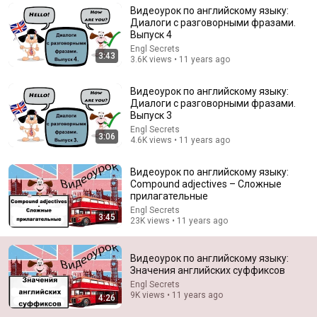
Видеоурок по английскому языку:
Comment...
Диалоги с разговорными фразами.
Выпуск 4
Engl Secrets
3:43
3.6K views • 11 years ago
Видеоурок по английскому языку:
Диалоги с разговорными фразами.
Выпуск 3
Engl Secrets
3:06
4.6K views • 11 years ago
Видеоурок по английскому языку:
Compound adjectives – Сложные
прилагательные
Engl Secrets
2:38
3:45
23K views • 11 years ago
Видеоурок по английскому языку: Суффикс -ER/-
OR
Видеоурок по английскому языку:
Engl Secrets
•
11K views
Значения английских суффиксов
Engl Secrets
9K views • 11 years ago
4:26