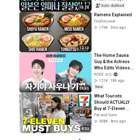
Auto-dubbed
16:28
Ramens Explained
FooDiscover
176K
3mo ago
12:10
The Home Sauna 
Guy & the Actress 
Who Edits Videos | 
SEVENTEEN DINO & 
KODE 코드
NEXZ TOMOYA
121K
18h ago
New
24:45
What Tourists 
Should ACTUALLY 
Buy at 7-Eleven 
Japan 🇯🇵
Pat and Yumi
308K
4mo ago
8:03