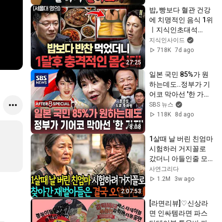
밥, 빵보다 혈관 건강
에 치명적인 음식 1위
ㅣ지식인초대석
EP.155 (이승훈 교수 
지식인사이드
1부)
718K
7d ago
27:25
일본 국민 85%가 원
하는데도..정부가 기
어코 막아선 '한 가지', 
그 뒤에 웃는 남자 / 
SBS 뉴스
SBS / AFTER 8 
118K
8d ago
SPECIAL / 문준모 도
8:08
쿄 특파원
1살때 날 버린 친엄마 
시험하러 거지꼴로 
갔더니 아들인줄 모
르고 절뚝거리며 한 
사연그리다
말이.. ㅣ노후사연ㅣ
1.2M
3w ago
오디오북ㅣ감동사연
2:07:53
ㅣ사연라디오
[라면리뷰]♡신상라
면 인싸템라면 파스