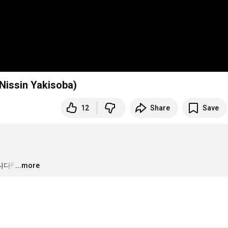
sin Yakisoba)
12
Share
Save
다!!
…
...more