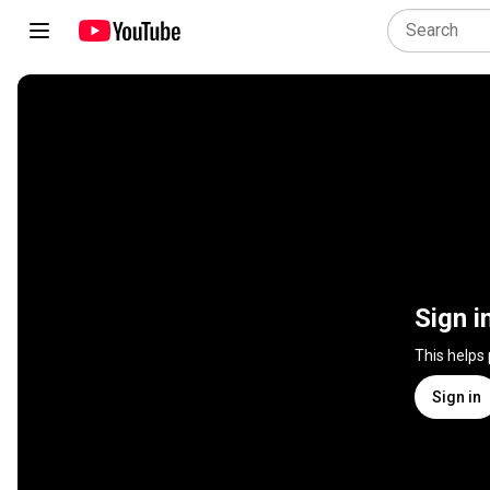
Sign i
This helps
Sign in