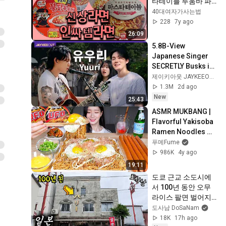
타테이블 투움바 파
스타 * 갈릭버터볶음
40대여자가사는법
면*쫄볶이불닭볶음
228
7y ago
면*광천김김라면♡ 
26:09
(New Korean 
5.8B-View 
ramen)
Japanese Singer 
SECRETLY Busks in 
Hongdae (ft. Yuuri) 
제이키아웃 JAYKEEOUT and 優里ちゃんねる【公式】
| JAYKEEOUT
1.3M
2d ago
New
25:43
ASMR MUKBANG | 
Flavorful Yakisoba 
Ramen Noodles ★ 
Long Sausage & 
푸메Fume
Pa-Kimchi & 
986K
4y ago
Cheese & Spicy 
19:11
Chilies
도쿄 근교 소도시에
서 100년 동안 오무
라이스 팔면 벌어지
는 일‼️
도사남 DoSaNam
18K
17h ago