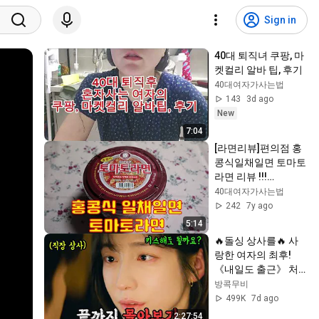
Sign in
40대 퇴직녀 쿠팡, 마
켓컬리 알바 팁, 후기
40대여자가사는법
143
3d ago
New
7:04
[라면리뷰]편의점 홍
콩식일채일면 토마토
라면 리뷰 !!!
(Convenience store 
40대여자가사는법
Hong Kong style 
242
7y ago
Tomato ramen 
5:14
Review)
🔥돌싱 상사를🔥 사
랑한 여자의 최후! 
《내일도 출근》 처
음부터 끝까지
방콕무비
499K
7d ago
2:27:54