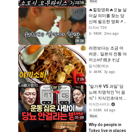
New
22:38
🔥힐링영화🔥오늘 살
아갈 의미를 찾는 당
신에 필요한 영화📌
결말포함ㅣ일본영화
티지비 TGV
ㅣ앙(An) : 단팥 인생 
980K
2mo ago
이야기ㅣ티지비
28:26
라면보다는 조금 어
려운.. 일본의 전통 야
끼소바! 焼きそば
일식(食)예보
469K
3y ago
7:26
‘밀가루 VS 과일’ 당
뇨에 치명적인 '이 음
식'ㅣ지식인초대석 
EP.156 (이승훈 교수 
지식인사이드
2부)
658K
6d ago
New
31:09
Why do people in 
Tokyo live in places 