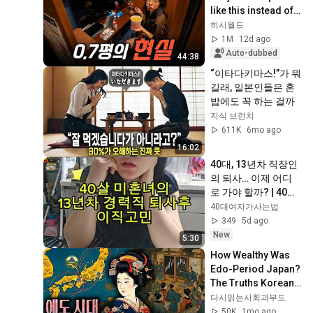
like this instead of a 
real home?
히시월드
1M
12d ago
Auto-dubbed
44:38
“이타다키마스!”가 뭐
길래, 일본인들은 혼
밥에도 꼭 하는 걸까
지식 브런치
611K
6mo ago
16:02
40대, 13년차 직장인
의 퇴사… 이제 어디
로 가야 할까? | 40대 
여자 이직 현실
40대여자가사는법
349
5d ago
New
5:30
How Wealthy Was 
Edo-Period Japan? 
The Truths Koreans 
Don't Know
다시읽는사회과부도
50K
1mo ago