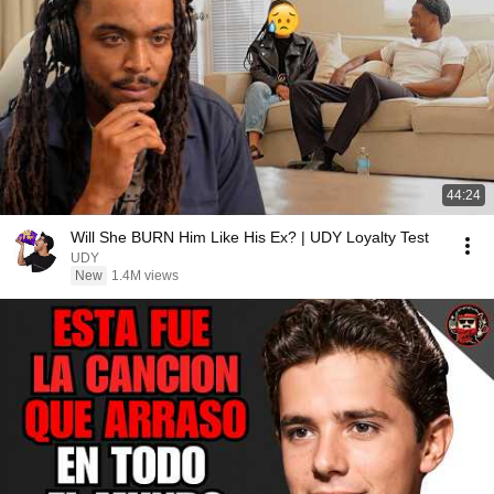
44:24
Will She BURN Him Like His Ex? | UDY Loyalty Test
UDY
New
1.4M views