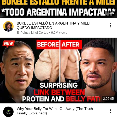
35:46
BUKELE ESTALLÓ EN ARGENTINA Y MILEI
QUEDÓ IMPACTADO
El Peluca Milei Cortos
•
9.2M views
2:02:05
Why Your Belly Fat Won't Go Away (The Truth
Finally Explained!)