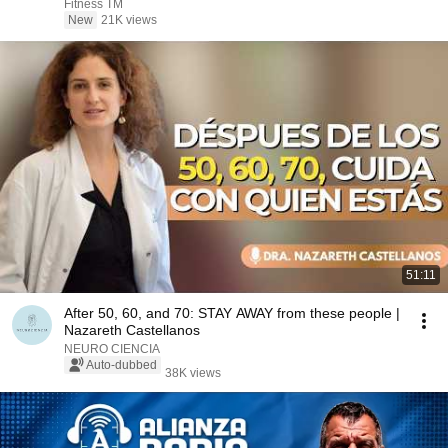
Fitness TM
New
21K views
51:11
After 50, 60, and 70: STAY AWAY from these people |
Nazareth Castellanos
NEURO CIENCIA
Auto-dubbed
38K views