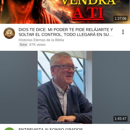
1:37:06
DIOS TE DICE: MI PODER TE PIDE RELÁJARTE Y
SOLTAR EL CONTROL, TODO LLEGARÁ EN SU
MOMENTO PERFECTO
Historias Eternas de la Biblia
New
87K views
1:45:47
ENTREVISTA ALFONSO GRADOS