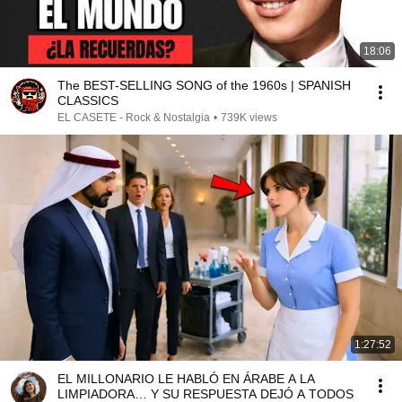
18:06
The BEST-SELLING SONG of the 1960s | SPANISH
CLASSICS
EL CASETE - Rock & Nostalgia
•
739K views
1:27:52
EL MILLONARIO LE HABLÓ EN ÁRABE A LA
LIMPIADORA… Y SU RESPUESTA DEJÓ A TODOS