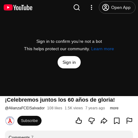
Open App
Sign in to confirm you’re not a bot
This helps protect our community.
Learn more
Sign in
¡Celebremos juntos los 60 años de gloria!
@
AlianzaFCElSalvador
108 likes
1.5K views
7 years ago
more
Subscribe
Comments
7