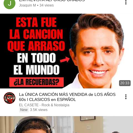
Joaquin M
•
34 views
20:33
La ÚNICA CANCIÓN MÁS VENDIDA de LOS AÑOS
60s l CLASICOS en ESPAÑOL
EL CASETE - Rock & Nostalgia
New
3.5K views