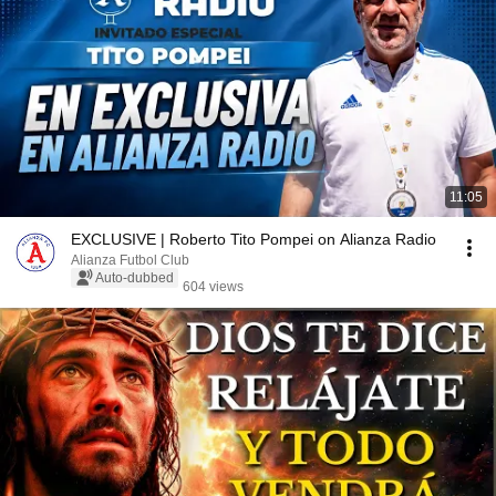
11:05
EXCLUSIVE | Roberto Tito Pompei on Alianza Radio
Alianza Futbol Club
Auto-dubbed
604 views