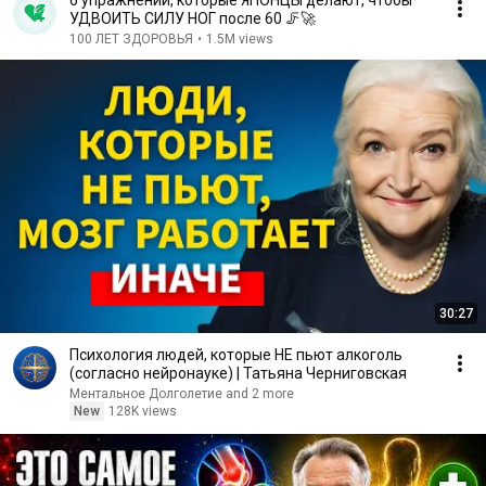
6 упражнений, которые ЯПОНЦЫ делают, чтобы
УДВОИТЬ СИЛУ НОГ после 60 🦵🚀
100 ЛЕТ ЗДОРОВЬЯ
•
1.5M views
30:27
Психология людей, которые НЕ пьют алкоголь
(согласно нейронауке) | Татьяна Черниговская
Ментальное Долголетие and 2 more
New
128K views