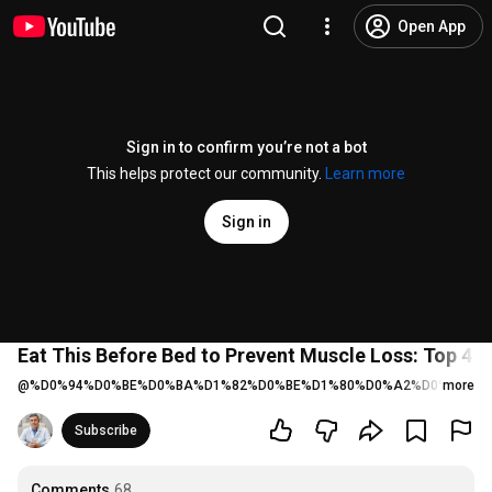
Open App
Sign in to confirm you’re not a bot
This helps protect our community.
Learn more
Sign in
Eat This Before Bed to Prevent Muscle Loss: Top 4 F
@
%D0%94%D0%BE%D0%BA%D1%82%D0%BE%D1%80%D0%A2%D0%B0%D0
more
Subscribe
Comments
68