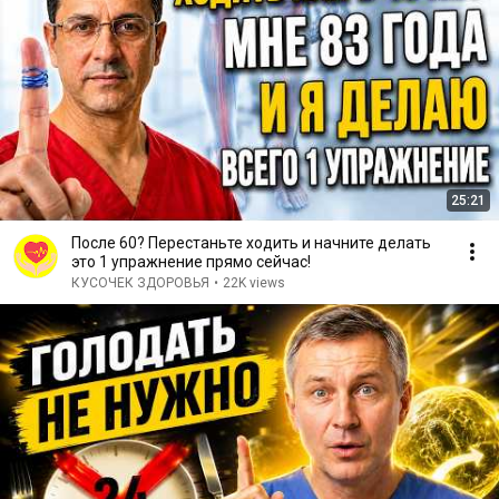
25:21
После 60? Перестаньте ходить и начните делать
это 1 упражнение прямо сейчас!
КУСОЧЕК ЗДОРОВЬЯ
•
22K views