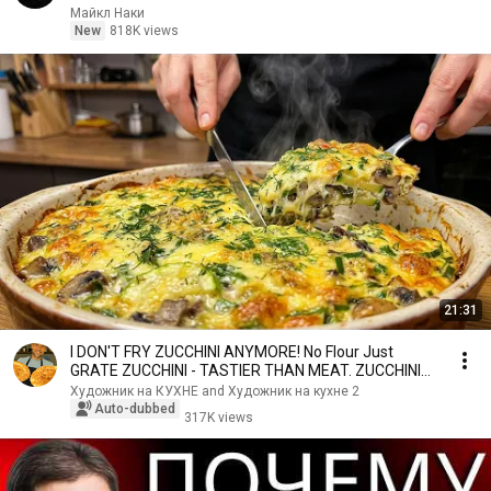
Майкл Наки
New
818K views
21:31
I DON'T FRY ZUCCHINI ANYMORE! No Flour Just
GRATE ZUCCHINI - TASTIER THAN MEAT. ZUCCHINI
with MUSHRO
Художник на КУХНЕ and Художник на кухне 2
Auto-dubbed
317K views