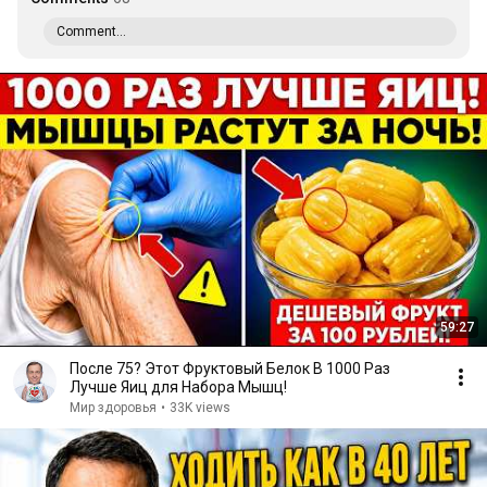
Comment...
59:27
После 75? Этот Фруктовый Белок В 1000 Раз
Лучше Яиц для Набора Мышц!
Мир здоровья
•
33K views