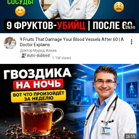
29:10
9 Fruits That Damage Your Blood Vessels After 60 | A
Doctor Explains
Доктор Мурад Алиев
Auto-dubbed
1.1M views
26:15