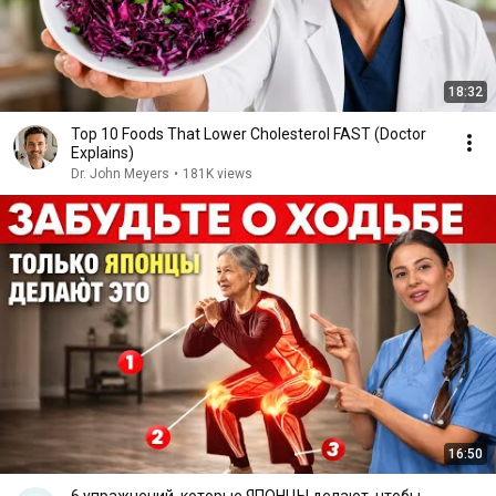
18:32
Top 10 Foods That Lower Cholesterol FAST (Doctor
Explains)
Dr. John Meyers
•
181K views
16:50