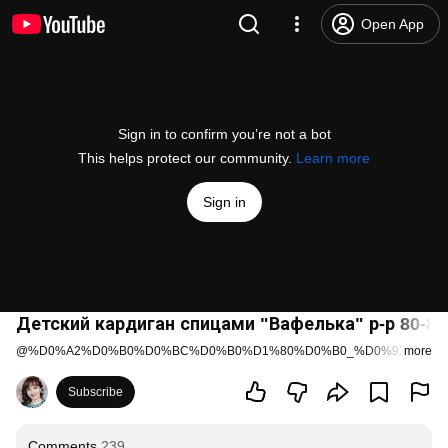
Open App
Sign in to confirm you’re not a bot
This helps protect our community.
Learn more
Sign in
Детский кардиган спицами "Вафелька" р-р 80-86
@
%D0%A2%D0%B0%D0%BC%D0%B0%D1%80%D0%B0_%D0%92%D0%
more
Subscribe
Comments
239