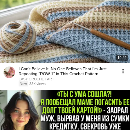
10:42
I Can't Believe It! No One Believes That I'm Just
Repeating “ROW 1” in This Crochet Pattern.
EASY CROCHET ART
New
33K views