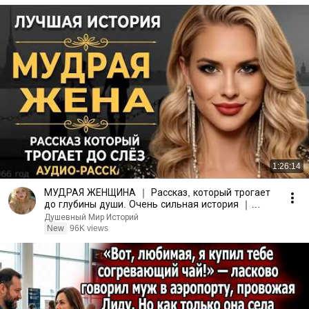
1:26:14
МУДРАЯ ЖЕНЩИНА ｜ Рассказ, который трогает
до глубины души. Очень сильная история ｜
Аудио рассказ.
Душевный Мир Историй
New
96K views