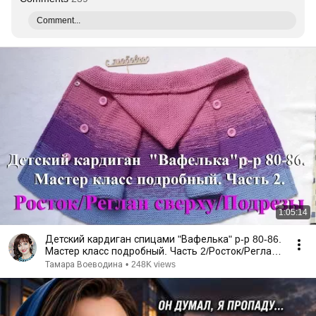
Comment...
1:05:14
Детский кардиган спицами "Вафелька" р-р 80-86.
Мастер класс подробный. Часть 2/Росток/Реглан/
Подрезы
Тамара Воеводина
•
248K views