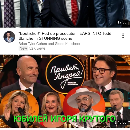
17:38
“Bootlicker!” Fed up prosecutor TEARS INTO Todd
Blanche in STUNNING scene
Brian Tyler Cohen and Glenn Kirschner
New
52K views
1:45:56