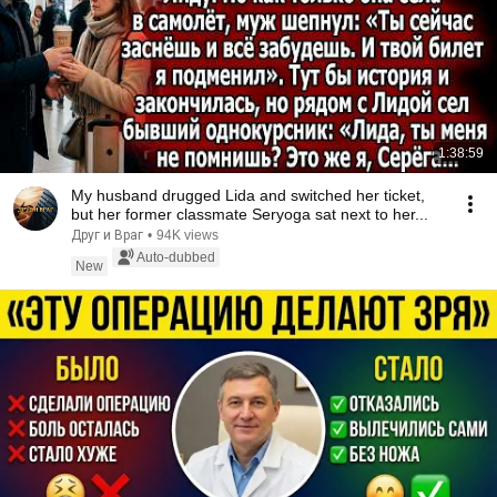
1:38:59
My husband drugged Lida and switched her ticket,
but her former classmate Seryoga sat next to her...
Друг и Враг
•
94K views
Auto-dubbed
New