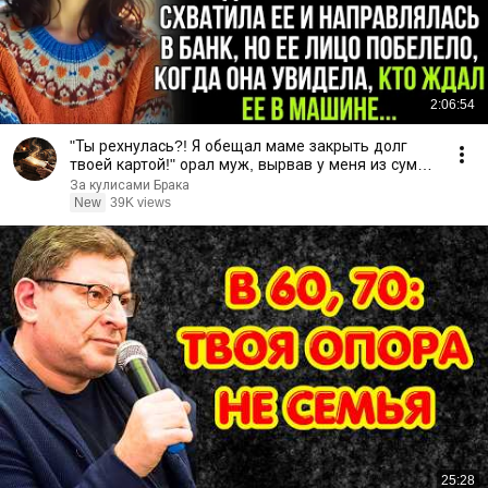
2:06:54
"Ты рехнулась?! Я обещал маме закрыть долг
твоей картой!" орал муж, вырвав у меня из сумки
кредитку…
За кулисами Брака
New
39K views
25:28