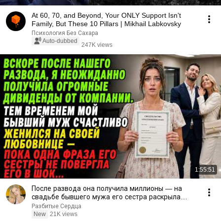
At 60, 70, and Beyond, Your ONLY Support Isn't
Family, But These 10 Pillars | Mikhail Labkovsky
Психология Без Сахара
Auto-dubbed
247K views
1:55:51
После развода она получила миллионы — на
свадьбе бывшего мужа его сестра раскрыла
правду
Разбитые Сердца
New
21K views