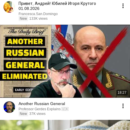
Привет, Андрей! Юбилей Игоря Крутого
01.08.2026
Francesca.San.Domingo
New
133K views
18:27
Another Russian General
Professor Gerdes Explains 🇺🇦
New
37K views