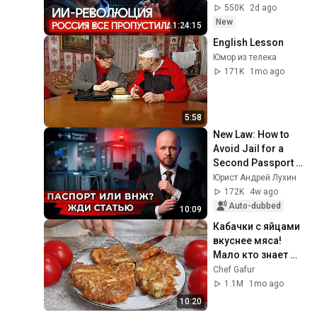
Дороничев и 
550K
2d ago
Варламов об 
New
1:24:15
инновациях в ИИ
English Lesson
Юмор из телека
171K
1mo ago
5:58
New Law: How to 
Avoid Jail for a 
Second Passport 
or Residence 
Юрист Андрей Лухин
Permit
172K
4w ago
Auto-dubbed
10:09
Кабачки с яйцами 
вкуснее мяса! 
Мало кто знает 
секрет! Бабушка 
Chef Gafur
научила готовить 
1.1M
1mo ago
рецепт за 15 минут
10:20