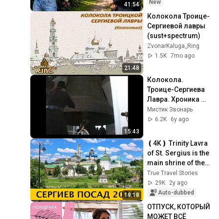
Васильева в Литве 
New
41:54
.
Колокола Троице-
Сергиевой лавры 
(sust+spectrum)
ZvonarKaluga_Ring
1.5K
7mo ago
21:48
Колокола. 
Троице-Сергиева  
Лавра. Хроника 
2004 г. Звоны.
Мистик Звонарь
6.2K
6y ago
15:43
❪4K❫ Trinity Lavra 
of St. Sergius is the 
main shrine of the 
Russian Orthodox 
True Travel Stories
Church. The 
29K
2y ago
dungeons...
Auto-dubbed
19:18
ОТПУСК, КОТОРЫЙ 
МОЖЕТ ВСЁ 