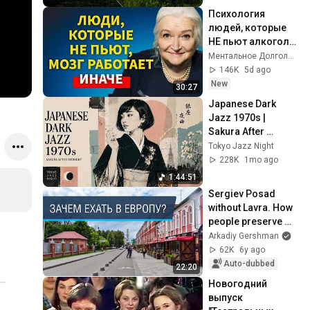
Психология 
людей, которые 
НЕ пьют алкоголь 
(согласно 
Ментальное Долголетие and 2 more
нейронауке) | 
146K
5d ago
Татьяна 
New
30:27
Черниговская
Japanese Dark 
Jazz 1970s | 
Sakura After 
Midnight
Tokyo Jazz Night
228K
1mo ago
1:44:51
Sergiev Posad 
without Lavra. How 
people preserve 
heritage.
Arkadiy Gershman
62K
6y ago
Auto-dubbed
22:20
Новогодний 
выпуск 