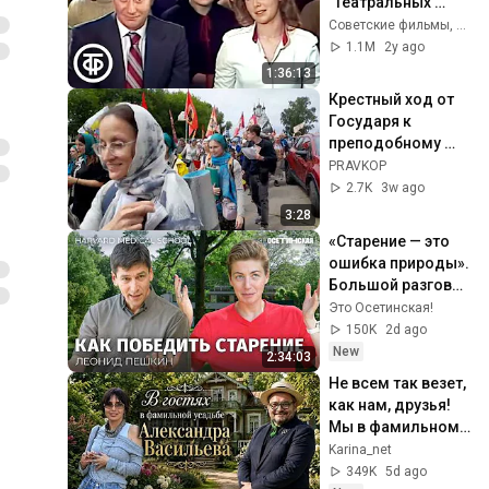
"Театральных 
встреч". В гостях у 
Советские фильмы, спектакли и телепередачи
Щукинского 
1.1M
2y ago
училища (1980)
1:36:13
Крестный ход от 
Государя к 
преподобному 
или дорога в 
PRAVKOP
Лавру 2026
2.7K
3w ago
3:28
«Старение — это 
ошибка природы». 
Большой разговор 
с ученым из 
Это Осетинская!
Гарварда
150K
2d ago
New
2:34:03
Не всем так везет, 
как нам, друзья!
Мы в фамильном 
поместье  
Karina_net
Александра 
349K
5d ago