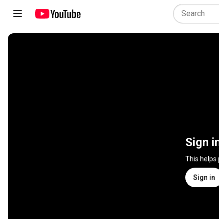
Sign i
This helps
Sign in