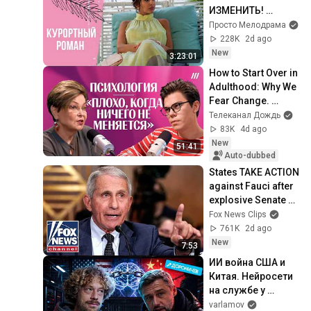
ИЗМЕНИТЬ! 
Курортный роман. 
Просто Мелодрама
Все серии
228K
2d ago
New
3:23:01
How to Start Over in 
Adulthood: Why We 
Fear Change. 
Psychologist 
Телеканал Дождь
Svetlana 
83K
4d ago
Komissaruk
New
51:41
Auto-dubbed
States TAKE ACTION 
against Fauci after 
explosive Senate 
hearing
Fox News Clips
761K
2d ago
New
7:53
ИИ война США и 
Китая. Нейросети 
на службе у 
Пентагона | 
varlamov