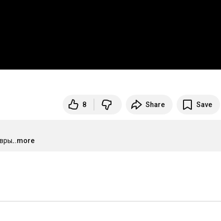
8
Share
Save
вры.
...more