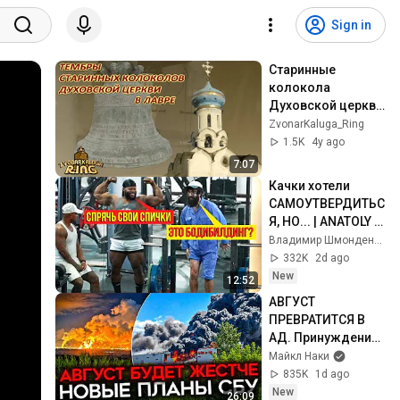
Sign in
Старинные 
колокола 
Духовской церкви 
лавры (sust 
ZvonarKaluga_Ring
модели+spectr)
1.5K
4y ago
7:07
Качки хотели 
САМОУТВЕРДИТЬС
Я, НО... | ANATOLY 
Gym Prank
Владимир Шмонденко
332K
2d ago
New
12:52
АВГУСТ 
ПРЕВРАТИТСЯ В 
АД. Принуждение 
к миру только 
Майкл Наки
начинается
835K
1d ago
New
26:09