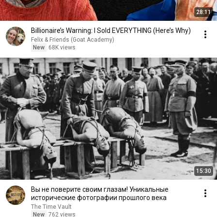
28:11
Billionaire’s Warning: I Sold EVERYTHING (Here’s Why)
Felix & Friends (Goat Academy)
New
68K views
15:30
Вы не поверите своим глазам! Уникальные
исторические фотографии прошлого века
The Time Vault
New
762 views