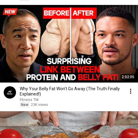
2:02:05
Why Your Belly Fat Won't Go Away (The Truth Finally
Explained!)
Fitness TM
New
23K views