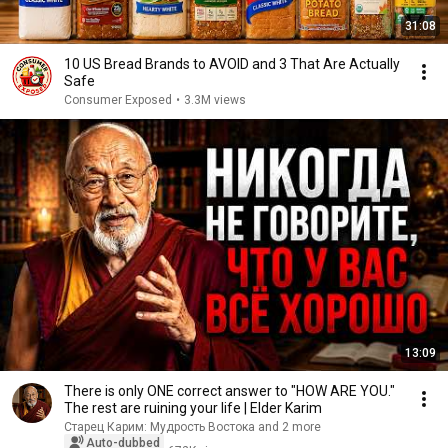
31:08
10 US Bread Brands to AVOID and 3 That Are Actually
Safe
Consumer Exposed
•
3.3M views
13:09
There is only ONE correct answer to "HOW ARE YOU."
The rest are ruining your life | Elder Karim
Старец Карим: Мудрость Востока and 2 more
Auto-dubbed