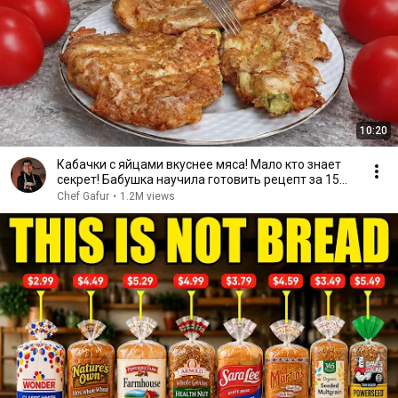
10:20
Кабачки с яйцами вкуснее мяса! Мало кто знает
секрет! Бабушка научила готовить рецепт за 15
минут
Chef Gafur
•
1.2M views