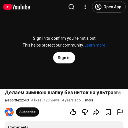
Open App
Sign in to confirm you’re not a bot
This helps protect our community.
Learn more
Sign in
Делаем зимнюю шапку без ниток на ультразвуке.
@
sporttex2543
4 likes
120 views
4 years ago
more
Subscribe
Comments