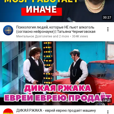
30:27
Психология людей, которые НЕ пьют алкоголь
(согласно нейронауке) | Татьяна Черниговская
Ментальное Долголетие and 2 more
•
304K views
19:21
ДИКАЯ РЖАКА - еврей еврею продаёт машину