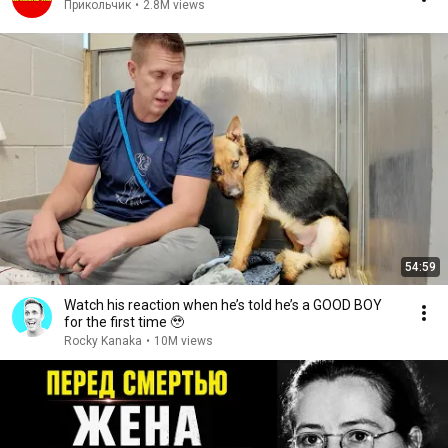
Прикольчик
•
2.8M views
54:59
Watch his reaction when he’s told he’s a GOOD BOY
for the first time 🥹
Rocky Kanaka
•
10M views