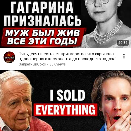
50:35
Пятьдесят шесть лет притворства: что скрывала
вдова первого космонавта до последнего вздоха!
ЗапретныйСоюз
•
33K views