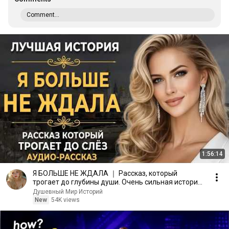
Comment...
1:56:14
Я БОЛЬШЕ НЕ ЖДАЛА ｜ Рассказ, который
трогает до глубины души. Очень сильная история
｜ Аудио рассказ
Душевный Мир Историй
New
54K views