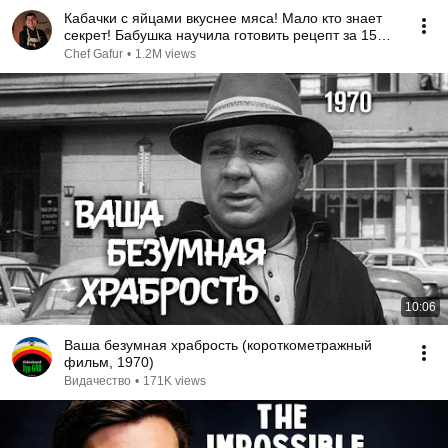
Кабачки с яйцами вкуснее мяса! Мало кто знает
секрет! Бабушка научила готовить рецепт за 15
минут
Chef Gafur
•
1.2M views
10:06
Ваша безумная храбрость (короткометражный
фильм, 1970)
Видачество
•
171K views