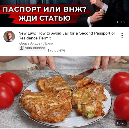
10:09
New Law: How to Avoid Jail for a Second Passport or
Residence Permit
Юрист Андрей Лухин
Auto-dubbed
176K views
10:20