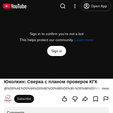
Open App
Sign in to confirm you’re not a bot
This helps protect our community.
Learn more
Sign in
Юколкин: Сверка с планом проверок КГК
@
%D0%AE%D0%9A%D0%9E%D0%9B%D0%90-%D0%98%D0%9D%D0%A
more
Subscribe
Comments