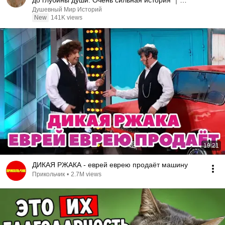
до глубины души. Очень сильная история ｜
Аудио рассказ.
Душевный Мир Историй
New
141K views
19:21
ДИКАЯ РЖАКА - еврей еврею продаёт машину
Прикольчик
•
2.7M views