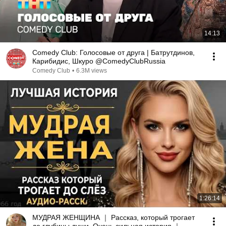
14:13
Comedy Club: Голосовые от друга | Батрутдинов,
Карибидис, Шкуро @ComedyClubRussia
Comedy Club
•
6.3M views
1:26:14
МУДРАЯ ЖЕНЩИНА ｜ Рассказ, который трогает