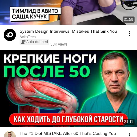
31:59
System Design Interviews: Mistakes That Sink You
AvitoTech
Auto-dubbed
33K views
21:11
The #1 Diet MISTAKE After 60 That's Costing You