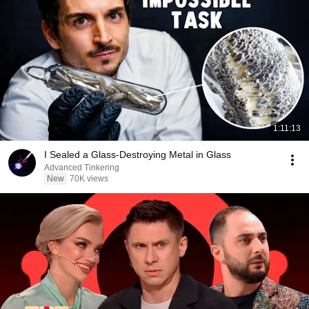
1:11:13
I Sealed a Glass-Destroying Metal in Glass
Advanced Tinkering
New
70K views