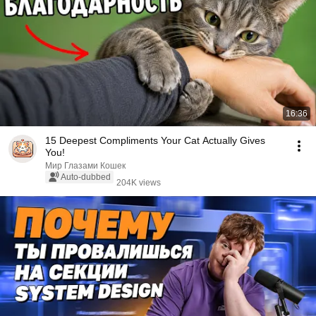
16:36
15 Deepest Compliments Your Cat Actually Gives
You!
Мир Глазами Кошек
Auto-dubbed
204K views