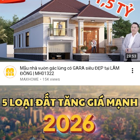
28:53
Mẫu nhà vườn gác lửng có GARA siêu ĐẸP tại LÂM
ĐỒNG | MH01322
MAXHOME
•
15K views