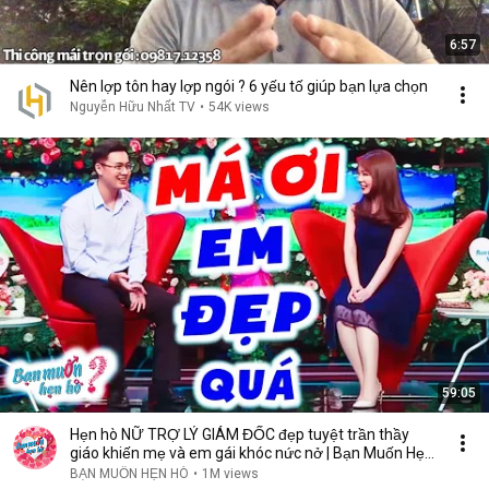
6:57
Nên lợp tôn hay lợp ngói ? 6 yếu tố giúp bạn lựa chọn
Nguyễn Hữu Nhất TV
•
54K views
59:05
Hẹn hò NỮ TRỢ LÝ GIÁM ĐỐC đẹp tuyệt trần thầy
giáo khiến mẹ và em gái khóc nức nở | Bạn Muốn Hẹn
Hò
BẠN MUỐN HẸN HÒ
•
1M views