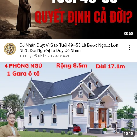
30:58
Cổ Nhân Dạy: Vì Sao Tuổi 49–53 Là Bước Ngoặt Lớn
Nhất Đời Người|Tư Duy Cổ Nhân
Tư Duy Cổ Nhân
•
198K views
18:18