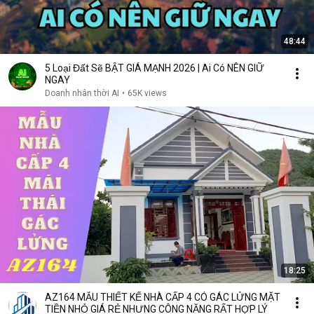
48:44
5 Loại Đất Sẽ BẬT GIÁ MẠNH 2026 | Ai Có NÊN GIỮ
NGAY
Doanh nhân thời AI
•
65K views
18:25
AZ164 MẪU THIẾT KẾ NHÀ CẤP 4 CÓ GÁC LỬNG MẶT
TIỀN NHỎ GIÁ RẺ NHƯNG CÔNG NĂNG RẤT HỢP LÝ