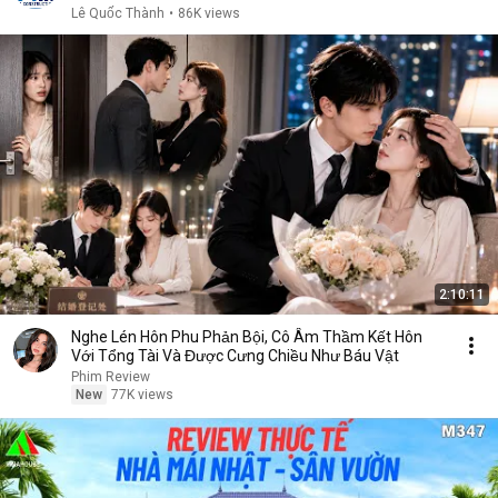
Lê Quốc Thành
•
86K views
2:10:11
Nghe Lén Hôn Phu Phản Bội, Cô Âm Thầm Kết Hôn
Với Tổng Tài Và Được Cưng Chiều Như Báu Vật
Phim Review
New
77K views