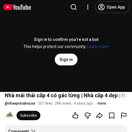
Open App
Sign in to confirm you’re not a bot
This helps protect our community.
Learn more
Sign in
Nhà mái thái cấp 4 có gác lửng | Nhà cấp 4 đẹp | Nh
@
nhaepvinahouse
207 likes
28K views
4 years ago
more
Subscribe
Comments
34