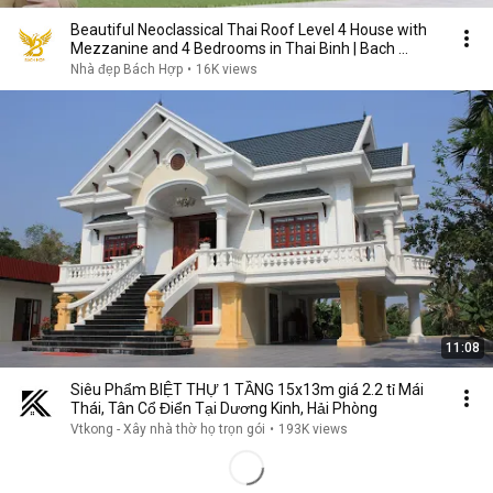
Beautiful Neoclassical Thai Roof Level 4 House with
Mezzanine and 4 Bedrooms in Thai Binh | Bach ...
Nhà đẹp Bách Hợp
•
16K views
11:08
Siêu Phẩm BIỆT THỰ 1 TẦNG 15x13m giá 2.2 tỉ Mái
Thái, Tân Cổ Điển Tại Dương Kinh, Hải Phòng
Vtkong - Xây nhà thờ họ trọn gói
•
193K views