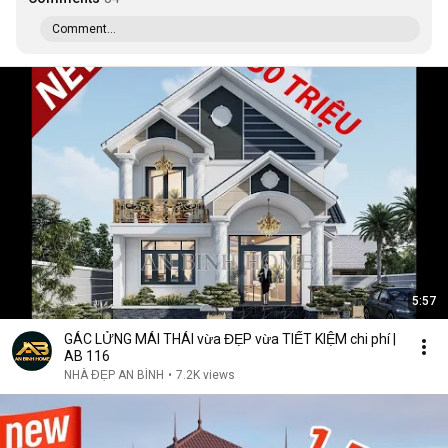
Comment...
5:57
GÁC LỬNG MÁI THÁI vừa ĐẸP vừa TIẾT KIỆM chi phí |
AB 116
NHÀ ĐẸP AN BÌNH
•
7.2K views