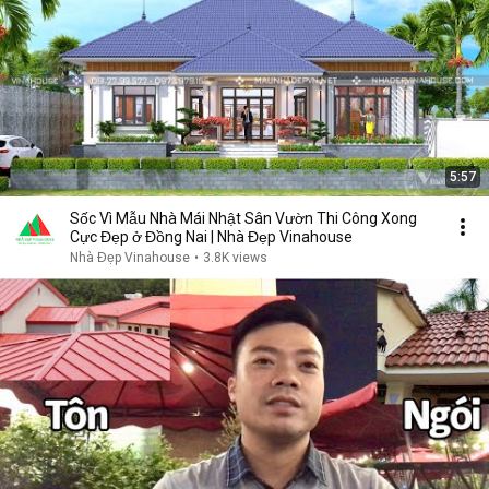
5:57
Sốc Vì Mẫu Nhà Mái Nhật Sân Vườn Thi Công Xong
Cực Đẹp ở Đồng Nai | Nhà Đẹp Vinahouse
Nhà Đẹp Vinahouse
•
3.8K views