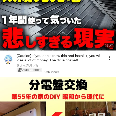
27:27
[Caution] If you don't know this and install it, you will
lose a lot of money. The "true cost-eff...
きょんのおうち
Auto-dubbed
396K views