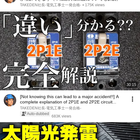
TAKEDEN社長-電気工事士一発合格-
•
175K views
30:15
[Not knowing this can lead to a major accident!!] A
complete explanation of 2P1E and 2P2E circuit...
TAKEDEN社長-電気工事士一発合格-
Auto-dubbed
683K views