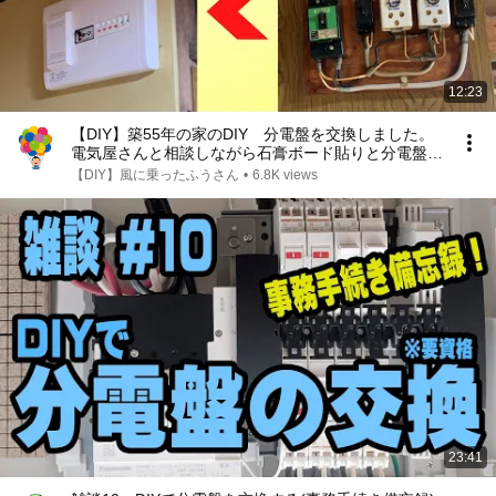
12:23
【DIY】築55年の家のDIY 分電盤を交換しました。
電気屋さんと相談しながら石膏ボード貼りと分電盤交
換でスッキリ綺麗になりました！
【DIY】風に乗ったふうさん
•
6.8K views
23:41