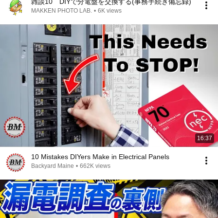
雑談10 DIYで分電盤を交換する(事務手続き備忘録)
MAKKEN PHOTO LAB.
•
6K views
16:37
10 Mistakes DIYers Make in Electrical Panels
Backyard Maine
•
662K views