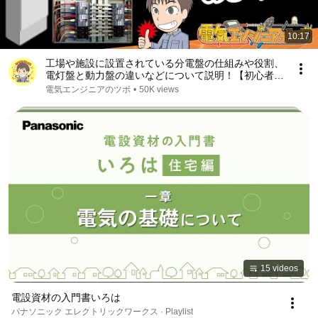
10:17
工場や施設に設置されている分電盤の仕組みや役割、
電灯盤と動力盤の違いなどについて説明！【初心者向
け】修正版
電気エンジニアのツボ
•
50K views
15 videos
電設資材の入門書いろは
パナソニック エレクトリックワークス · Playlist