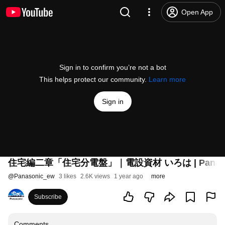
Open App
Sign in to confirm you’re not a bot
This helps protect our community.
Learn more
Sign in
住宅編二章「住宅分電盤」｜電設資材 いろは | Panaso
@
Panasonic_ew
3 likes
2.6K views
1 year ago
more
Subscribe
Comments