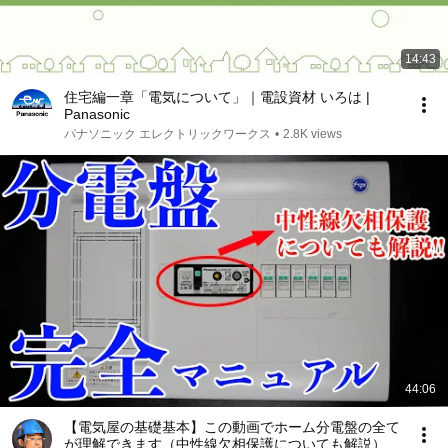
14:43
住宅編一章「電気について」｜電設資材 いろは |
Panasonic
パナソニック エレクトリックワークス
•
2.8K views
44:06
【電気屋の基礎基本】この動画でホーム分電盤の全て
が理解できます（中性線欠相保護についても解説）