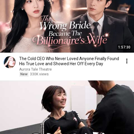
1:57:30
The Cold CEO Who Never Loved Anyone Finally Found
His True Love and Showed Her Off Every Day
Aurora Tale Theatre
New
330K views