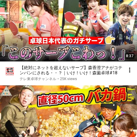
8:37
【絶対にネットを超えないサーブ】森香澄アナがコテ
ンパンにされる・・？｜いけ！いけ！森薗卓球#18
テレ東卓球チャンネル
•
25K views