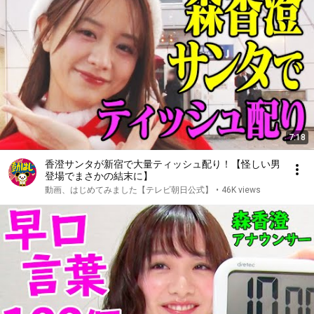
7:18
香澄サンタが新宿で大量ティッシュ配り！【怪しい男
登場でまさかの結末に】
動画、はじめてみました【テレビ朝日公式】
•
46K views