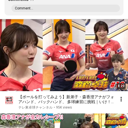
Comment...
8:29
【ボールを打ってみよう】新弟子・森香澄アナがフォ
アハンド、バックハンド、 多球練習に挑戦｜いけ！
いけ！森薗卓球 ＃16
テレ東卓球チャンネル
•
95K views