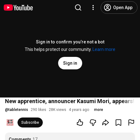
Open App
Sign in to confirm you’re not a bot
This helps protect our community.
Learn more
Sign in
New apprentice, announcer Kasumi Mori, appears! Che
@
tabletennis
290 likes
28K views
4 years ago
more
Subscribe
Comments
17