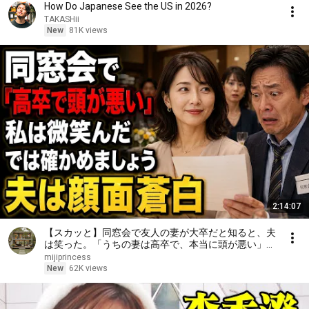
How Do Japanese See the US in 2026?
TAKASHii
New
81K views
2:14:07
【スカッと】同窓会で友人の妻が大卒だと知ると、夫
は笑った。「うちの妻は高卒で、本当に頭が悪い」私
は微笑んだ。「では、どちらが愚かか確かめましょ
mijiprincess
う」――数分後、夫は顔面蒼白になった……。
New
62K views