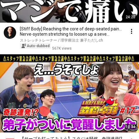
24:20
[Stiff Body] Reaching the core of deep-seated pain...
Nerve-system stretching to loosen up a seve...
ストレッチトレーナー / 理学療法士 兼子ただしch
Auto-dubbed
567K views
10:34
【サーブを打ってみよう】スタジオ騒然… 奇跡連発!?