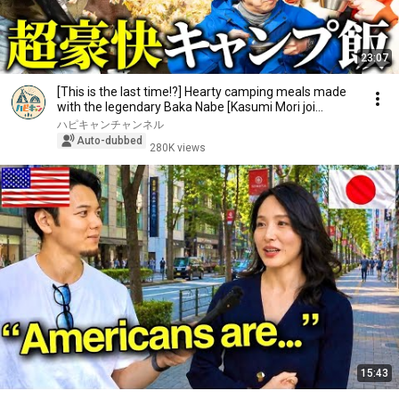
23:07
[This is the last time!?] Hearty camping meals made
with the legendary Baka Nabe [Kasumi Mori joi...
ハピキャンチャンネル
Auto-dubbed
280K views
15:43