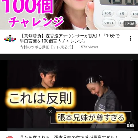
12:36
【真剣勝負】森香澄アナウンサーが挑戦！『10分で
早口言葉を100個言うチャレンジ』
内村のツボる動画【テレ東公式】
•
157K views
8:05
見たら癒される。張本兄妹の空気感が最高すぎた！