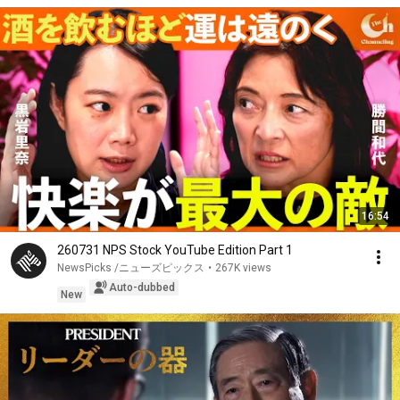
16:54
260731 NPS Stock YouTube Edition Part 1
NewsPicks /ニューズピックス
•
267K views
Auto-dubbed
New