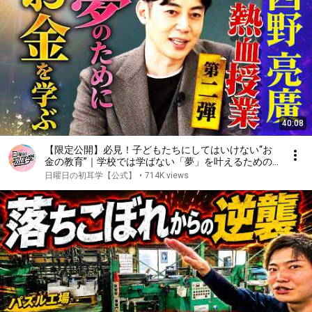
40:08
【限定公開】必見！子どもたちにしてはいけない“お
金の教育”｜学校では学ばない「夢」を叶えるための
「お金」の知識◆西野亮廣の熱血授業に林修も感服！
日曜日の初耳学【公式】
•
714K views