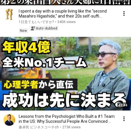
1:05:10
I spent a day with a couple living like the "second
Masahiro Higashide," and their 20s self-suffi...
1日見てもいいですか?
•
345K views
Auto-dubbed
New
41:44
Lessons from the Psychologist Who Built a #1 Team
in the US: Why Successful People Are Convinced ...
秦卓民 ビジネスコーチch
•
273K views