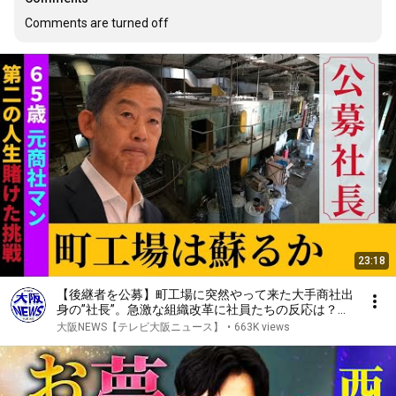
Comments are turned off
23:18
【後継者を公募】町工場に突然やって来た大手商社出
身の”社長”。急激な組織改革に社員たちの反応は？公
募社長の奮闘記
大阪NEWS【テレビ大阪ニュース】
•
663K views