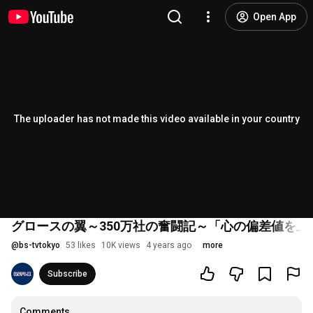
Open App
The uploader has not made this video available in your country
グロースの翼～350万社の奮闘記～「心の偏差値を上げ
@
bs-tvtokyo
53 likes
10K views
4 years ago
more
Subscribe
Comments