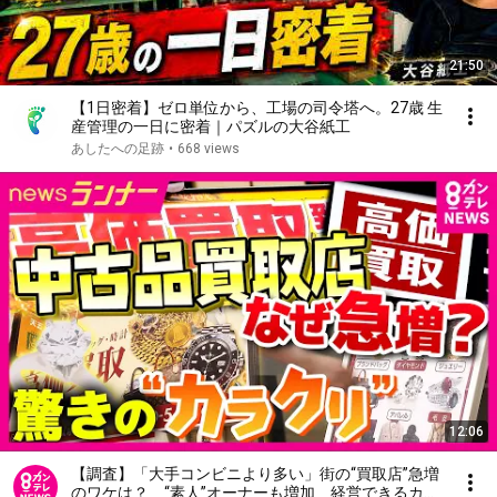
21:50
【1日密着】ゼロ単位から、工場の司令塔へ。27歳 生
産管理の一日に密着｜パズルの大谷紙工
あしたへの足跡
•
668 views
12:06
【調査】「大手コンビニより多い」街の“買取店”急増
のワケは？ “素人”オーナーも増加 経営できるカラ