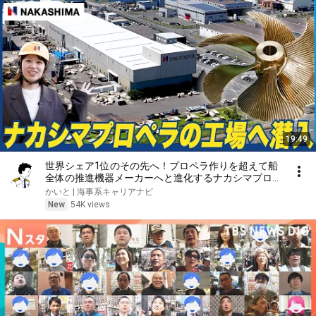
19:49
世界シェア1位のその先へ！プロペラ作りを超えて船
全体の推進機器メーカーへと進化するナカシマプロペ
ラがすごかった
かいと | 海事系キャリアナビ
New
54K views