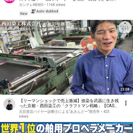
クリは 「プロの目利き」は本社任せ 一方でトラブ
カンテレNEWS
•
116K views
ルも増加｜newsランナー〈カンテレNEWS〉
Auto-dubbed
New
23:08
【リーマンショックで売上激減】捺染を武器に生き残
った京都・西田染工の「クラフトマン戦略」【CASE
FILE.002】
元百貨店バイヤー診断士による”あきんどー”商売学
•
425
views