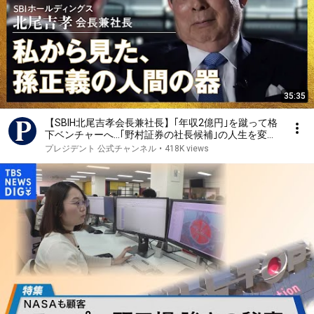
35:35
【SBIH北尾吉孝会長兼社長】｢年収2億円｣を蹴って格
下ベンチャーへ…｢野村証券の社長候補｣の人生を変え
た孫正義の異常すぎる一言【リーダーの器】
プレジデント 公式チャンネル
•
418K views