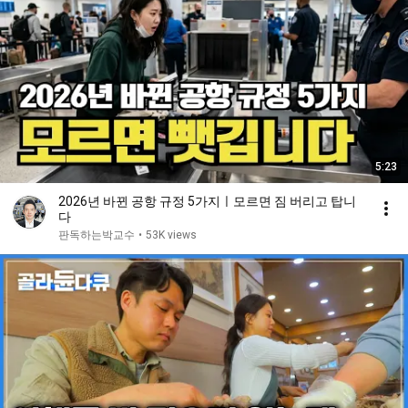
5:23
2026년 바뀐 공항 규정 5가지ㅣ모르면 짐 버리고 탑니
다
판독하는박교수
•
53K views