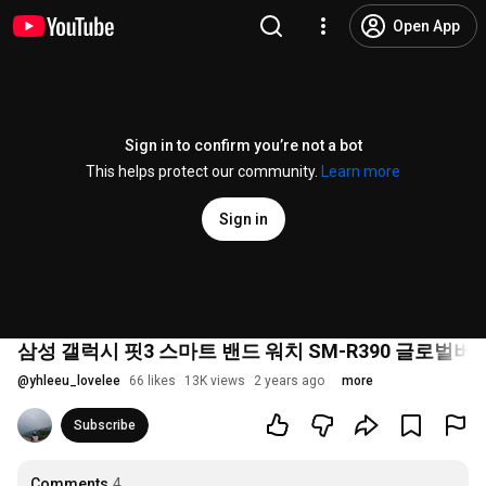
Open App
Sign in to confirm you’re not a bot
This helps protect our community.
Learn more
Sign in
삼성 갤럭시 핏3 스마트 밴드 워치 SM-R390 글로벌
@
yhleeu_lovelee
66 likes
13K views
2 years ago
more
Subscribe
Comments
4