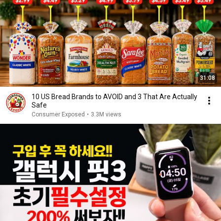
31:08
10 US Bread Brands to AVOID and 3 That Are Actually
Safe
Consumer Exposed
•
3.3M views