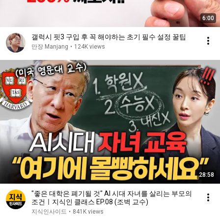
6:00
갤럭시 핏3 구입 후 꼭 해야하는 초기 필수 설정 꿀팁
만장 Manjang
•
124K views
28:58
"좋은 대학은 폐기될 것" AI 시대 자녀를 살리는 부모의
조건ㅣ지식인 클래스 EP.08 (조벽 교수)
지식인사이드
•
841K views