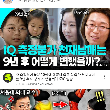
David Pakman Show
•
1.6M views
44:37
IQ 측정불가🧠🤓 10살에 명문대학을 입학한 천재남매
는 9년 후 어떻게 자랐을까? | KBS 방송
여의도 육퇴클럽
•
2M views