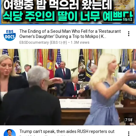
15:12
The Ending of a Seoul Man Who Fell for a ‘Restaurant
Owner’s Daughter’ During a Trip to Mokpo | K...
EBSDocumentary (EBS 다큐)
•
1.3M views
7:58
Trump can’t speak, then aides RUSH reporters out