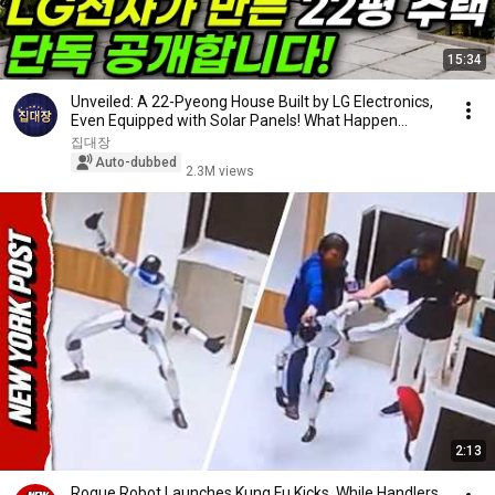
15:34
Unveiled: A 22-Pyeong House Built by LG Electronics,
Even Equipped with Solar Panels! What Happen...
집대장
Auto-dubbed
2.3M views
2:13
Rogue Robot Launches Kung Fu Kicks, While Handlers