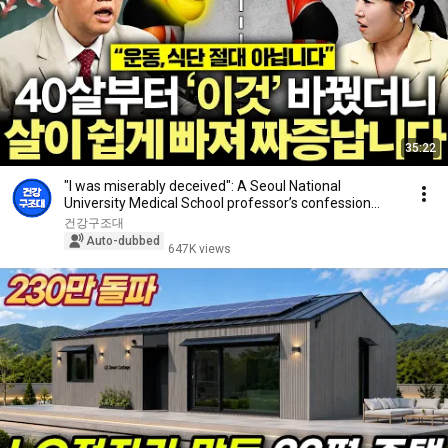
35:22
"I was miserably deceived": A Seoul National
University Medical School professor’s confession
aft...
건강구조대
Auto-dubbed
647K views