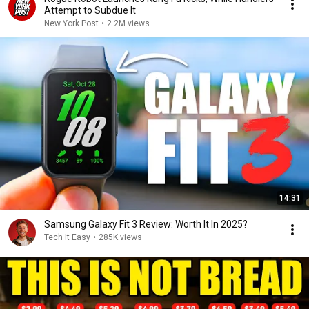
Attempt to Subdue It
New York Post
•
2.2M views
14:31
Samsung Galaxy Fit 3 Review: Worth It In 2025?
Tech It Easy
•
285K views