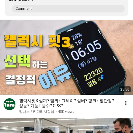
Comment...
25:50
갤럭시핏3 살까? 말까? 그레이? 실버? 핑크? 장단점?
성능? 기능? 방수? GPS?
일나노 / 키다리사장님
•
48K views