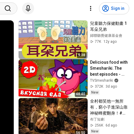
Sign in
兒童聽力保健動畫 1 
耳朵兄弟
婦聯聽覺健康基金會
77K
12y ago
9:38
Delicious food with 
Smeshariki. The 
best episodes - 
Smeshariki 2D. 
TVSmeshariki
Collection 2026
372K
3d ago
New
48:40
全村都笑他一無所
有，窮小子進深山靠
神秘蜂蜜翻身！#被
踢出局後我成了山野
布丁短劇
蜂王 #鄉村逆襲 #創
256K
6d ago
業短劇 #養蜂致富 #
New
56:50