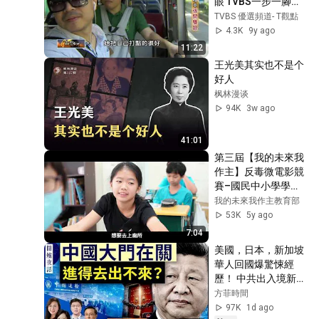
眼 TVBS一步一腳印 
20150816
TVBS 優選頻道- T觀點
4.3K
9y ago
11:22
王光美其实也不是个
好人
枫林漫谈
94K
3w ago
41:01
第三屆【我的未來我
作主】反毒微電影競
賽–國民中小學學生
組《叛望》
我的未來我作主教育部
53K
5y ago
7:04
美國，日本，新加坡
華人回國爆驚悚經
歷！ 中共出入境新規
已經開始實行？【圍
方菲時間
爐夜話精華版】唐靖
97K
1d ago