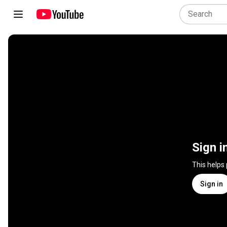
Sign i
This helps
Sign in