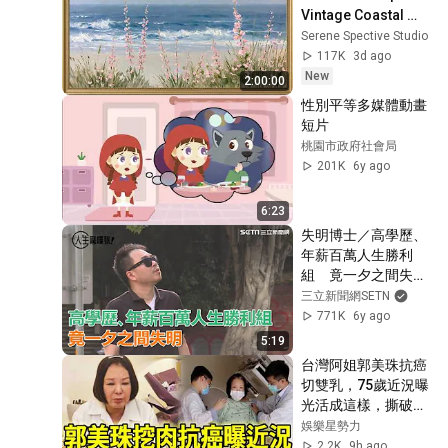
Vintage Coastal 
Seascape Oil 
Serene Spective Studio
Painting | 4K 
117K
3d ago
Ambient TV 
New
2:00:00
Screensaver
性別平等多媒體動畫
短片
桃園市政府社會局
201K
6y ago
6:23
失明博士／高學歷、
年薪百萬人生勝利
組　竟一夕之間失明
｜三立新聞網
三立新聞網SETN
SETN.com
771K
6y ago
5:19
台灣阿姐郭美珠抗癌
切雙乳，75歲近況曝
光活成這樣，撕破臉
痛斥白冰冰真面目震
娛樂星勢力
驚眾人
2.2K
9h ago