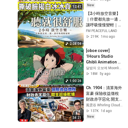
New
12:41
【2小時放空音樂】
｜什麼都先放一邊，
讓呼吸慢慢變輕｜柔
和輕音樂｜放鬆・發
FM PEACEFUL LAND
呆・安靜陪伴｜適合
219K
1mo ago
工作間隙與休息
2:08:04
[oboe cover] 
1Hours Studio 
Ghibli Animation 
OST No middle Ads
달밤의 오보에 Moonlight Oboe
18M
5y ago
1:00:26
Ch. 1904：清算海外
富豪 保險收益徵稅  
財政赤字惡化 開支超
級乾塘 李克强十萬人
風雲谷 Whirling Clouds Valley
視像會議曾警告｜風
137K
1d ago
雲谷｜2026/08/06
New
34:21