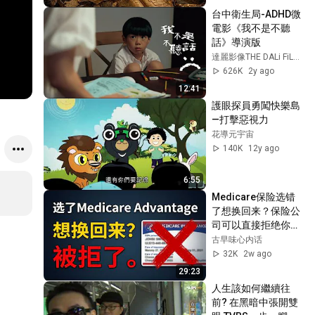
窮小子逆襲 #打臉爽
台中衛生局-ADHD微
劇 #白手起家 #人生
電影《我不是不聽
翻盤 #熱門短劇
話》導演版
達麗影像THE DALi FiLMS
626K
2y ago
12:41
護眼探員勇闖快樂島
—打擊惡視力
花導元宇宙
140K
12y ago
6:55
Medicare保险选错
了想换回来？保险公
司可以直接拒绝你
——华人退休者必看
古早味心内话
32K
2w ago
29:23
人生該如何繼續往
前? 在黑暗中張開雙