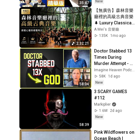
遠 Jason 薇羽 方菲
New
35:47
【無廣告】森林音樂
廳裡的高級古典音樂 
🌲 Luxury Classical 
• Timeless 
A Mei's 音樂廳
Elegance • 睡眠 
135K
1mo ago
BGM
2:32:21
Doctor Stabbed 13 
Times During 
Murder Attempt - 
Then God Showed 
Imagine Heaven Podcast with John Burke
Up | Near Death 
58K
1d ago
Experience
New
58:04
3 SCARY GAMES 
#112
Markiplier
1.6M
2d ago
New
58:39
Pink Wildflowers on 
Ocean Beach | 