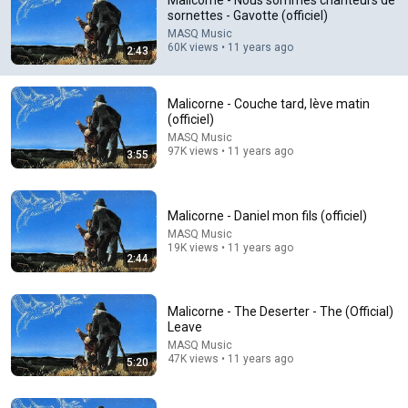
Malicorne - Nous sommes chanteurs de
sornettes - Gavotte (officiel)
Malicorne n'a pas pris une ride , il est pour moi une 
MASQ Music
référence en matière de musique folk !
60K views • 11 years ago
2:43
Malicorne - Couche tard, lève matin
(officiel)
MASQ Music
97K views • 11 years ago
3:55
Malicorne - Daniel mon fils (officiel)
MASQ Music
19K views • 11 years ago
2:44
42:25
Malicorne - The Deserter - The (Official)
Malicorne - Le mariage anglais (Album complet)
Leave
MASQ Music
•
17K views
MASQ Music
47K views • 11 years ago
5:20