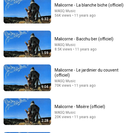
Malicorne - La blanche biche (officiel)
MASQ Music
56K views • 11 years ago
6:32
Malicorne - Bacchu ber (officiel)
MASQ Music
8.5K views • 11 years ago
1:59
40:52
Malicorne - Chanteurs de Sornettes - 1976
Malicorne - Le jardinier du couvent
IAN BREABADAIR
•
41K views
(officiel)
MASQ Music
70K views • 11 years ago
9:04
Malicorne - Misère (officiel)
MASQ Music
20K views • 11 years ago
2:28