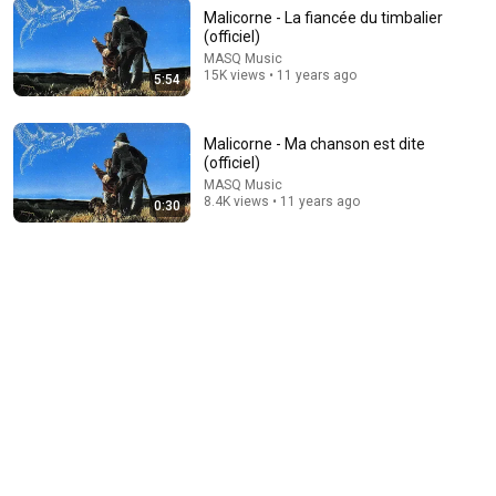
Malicorne - La fiancée du timbalier
(officiel)
MASQ Music
4:54
15K views • 11 years ago
5:54
🌿 Le Jardin des Pensées – Une chanson folk qui
touche le cœur | Aurélien Jacques 🍃
Malicorne - Ma chanson est dite
Aurélien Jacques Officiel
(officiel)
New
29 views
MASQ Music
8.4K views • 11 years ago
0:30
18:05
DNA Reveals the BASQUES Weren’t Who We Thought