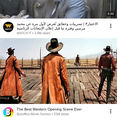
9:48
الاختيار٣ | تسريبات وحقائق تُعرض لأول مرة عن محمد
مرسي وفترة ما قبل إعلان الإنتخابات الرئاسية
WATCH IT
•
3.9M views
3:49
The Best Western Opening Scene Ever
Boxoffice Movie Scenes
•
25M views