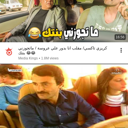
16:56
كريزي تاكسي/ مقلب انا بدور علي عروسة / ماتجوزني
بنتك 😂😂
Media Kings
•
1.8M views