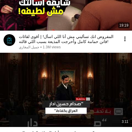
19:19
المفروض انك تسأليني مش أنا اللي اسأل! | أقوى لقائات
فاتن حمامة كامل وأحرجت المذيعة بسبب اللي قالته!
1.3M views
•
جميل المغازي
3:11