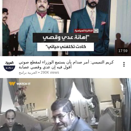
17:59
كريم التميمي: أمر صدام بأن يستمع الوزراء لمقطع صوتي
أقول فيه إن عدي وقصي عصابة
290K views
•
العربية برامج