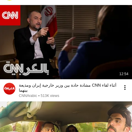
12:54
مشادة حادة بين وزير خارجية إيران ومذيعة CNN أثناء لقاء
بينهما
CNNArabic
•
513K views