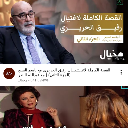
1:57:54
القصة الكاملة لاغـ.ـتـيـ.ـال رفيق الحريري مع باسم السبع
(الجزء الثاني) | مع عبدالله البندر
841K views
•
مخيال