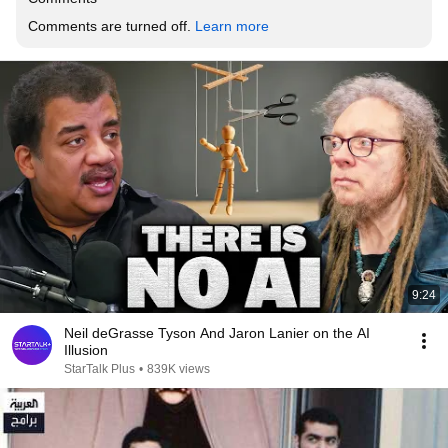
Comments are turned off. 
Learn more
9:24
Neil deGrasse Tyson And Jaron Lanier on the AI
Illusion
StarTalk Plus
•
839K views