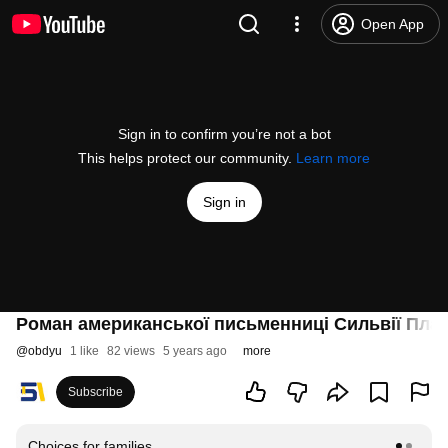
Open App
Sign in to confirm you’re not a bot
This helps protect our community.
Learn more
Sign in
Роман американської письменниці Сильвії Плат
@
obdyu
1 like
82 views
5 years ago
more
Subscribe
Choices for families