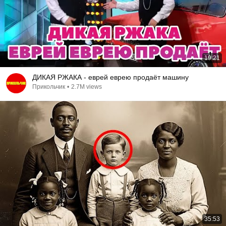
19:21
ДИКАЯ РЖАКА - еврей еврею продаёт машину
Прикольчик
•
2.7M views
35:53