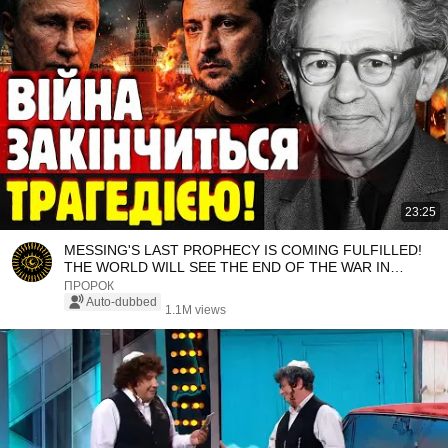
23:25
MESSING'S LAST PROPHECY IS COMING FULFILLED!
THE WORLD WILL SEE THE END OF THE WAR IN
ANOTHER PLACE!
ПРОРОК
Auto-dubbed
1.1M views