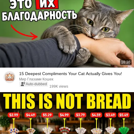
16:36
15 Deepest Compliments Your Cat Actually Gives You!
Мир Глазами Кошек
Auto-dubbed
199K views