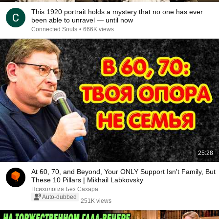
This 1920 portrait holds a mystery that no one has ever
been able to unravel — until now
Connected Souls
•
666K views
25:28
At 60, 70, and Beyond, Your ONLY Support Isn't Family, But
These 10 Pillars | Mikhail Labkovsky
Психология Без Сахара
Auto-dubbed
251K views