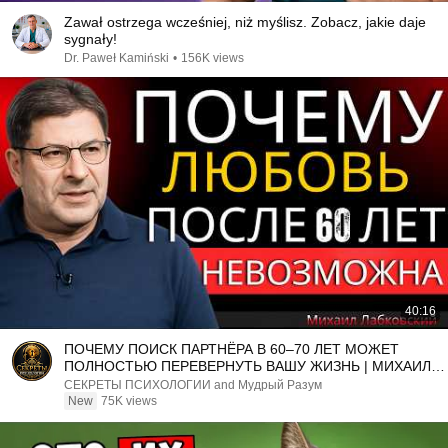
Zawał ostrzega wcześniej, niż myślisz. Zobacz, jakie daje
sygnały!
Dr. Paweł Kamiński
•
156K views
40:16
ПОЧЕМУ ПОИСК ПАРТНЁРА В 60–70 ЛЕТ МОЖЕТ
ПОЛНОСТЬЮ ПЕРЕВЕРНУТЬ ВАШУ ЖИЗНЬ | МИХАИЛ
ЛАБКОВСКИЙ
СЕКРЕТЫ ПСИХОЛОГИИ and Мудрый Разум
New
75K views