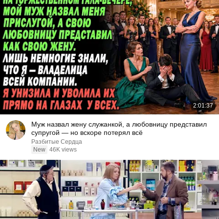
2:01:37
Муж назвал жену служанкой, а любовницу представил
супругой — но вскоре потерял всё
Разбитые Сердца
New
46K views