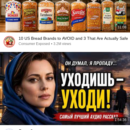
31:08
10 US Bread Brands to AVOID and 3 That Are Actually Safe
Consumer Exposed
•
3.2M views
1:54:36