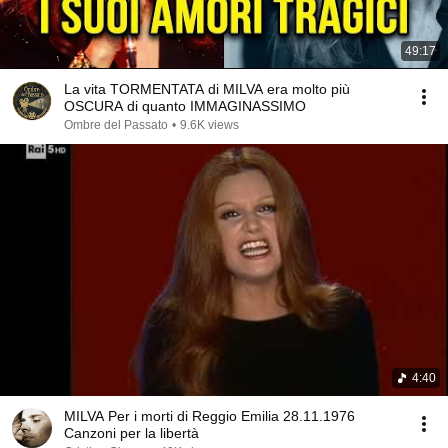
49:17
La vita TORMENTATA di MILVA era molto più
OSCURA di quanto IMMAGINASSIMO
Ombre del Passato
•
9.6K views
4:40
MILVA Per i morti di Reggio Emilia 28.11.1976
Canzoni per la libertà