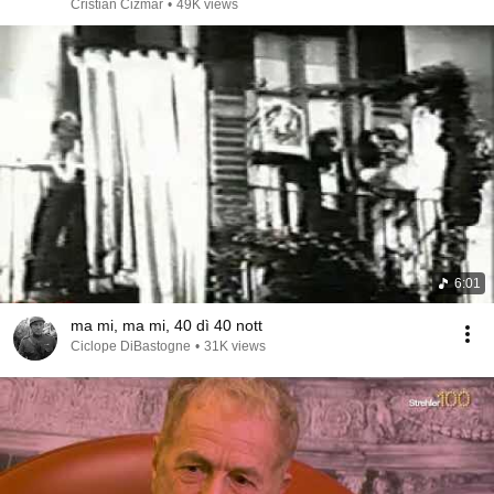
Cristian Cizmar
•
49K views
6:01
ma mi, ma mi, 40 dì 40 nott
Ciclope DiBastogne
•
31K views