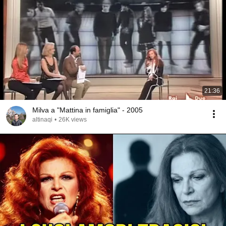
21:36
Milva a "Mattina in famiglia" - 2005
altinaqi
•
26K views