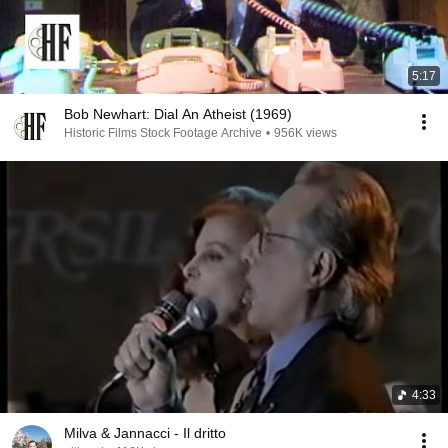
5:17
Bob Newhart: Dial An Atheist (1969)
Historic Films Stock Footage Archive
•
956K views
4:33
Milva & Jannacci - Il dritto