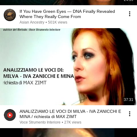
If You Have Green Eyes — DNA Finally Revealed
Where They Really Come From
Asian Ancestry
•
501K views
37:31
ANALIZZIAMO LE VOCI DI MILVA - IVA ZANICCHI E
MINA / richiesta di MAX ZIMT
Voce Strumento Interiore
•
27K views