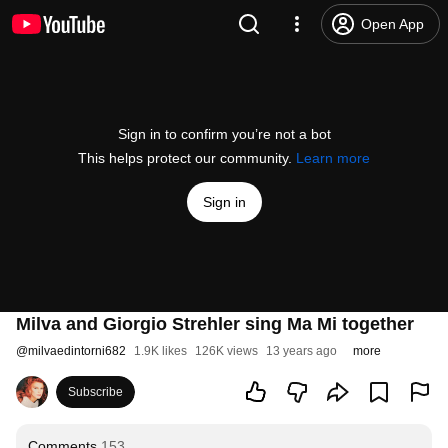
Open App
Sign in to confirm you’re not a bot
This helps protect our community.
Learn more
Sign in
Milva and Giorgio Strehler sing Ma Mi together
@
milvaedintorni682
1.9K likes
126K views
13 years ago
more
Subscribe
Comments
153