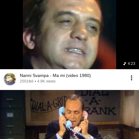
4:23
Nanni Svampa - Ma mi (video 1980)
2501feli
•
4.9K views