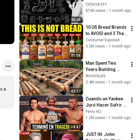
DEBERÍA RECIBIR 
CIENCIA FEY
CADA MAÑANA| 
873K views
•
1 month ago
Richard Feynman
36:26
10 US Bread Brands 
to AVOID and 3 That 
Are Actually Safe
Consumer Exposed
3.2M views
•
1 month ago
31:08
Man Spent Two 
Years Building 
HUGE Wooden 
World Build
House for his 
3.4M views
•
1 month ago
Family | Start to 
s a 
43:37
Finish by 
Cuando un Yankee 
@bjornbrenton
Juró Hacer Sufrir a 
JC Chávez... Pero le 
Fernu KO
Dió la Paliza del 
1.2M views
•
1 month ago
Año!
24:47
JUST IN: John 