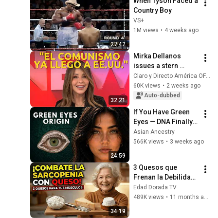
When Tyson Faced a 
Country Boy
VS+
1M views
•
4 weeks ago
27:42
Mirka Dellanos 
issues a stern 
warning: 
Claro y Directo América OFICIAL
"Communism has 
60K views
•
2 weeks ago
already arrived in 
Auto-dubbed
32:21
the U.S." EXCLUSIVE 
If You Have Green 
inte...
Eyes — DNA Finally 
Revealed Where 
Asian Ancestry
They Really Come 
566K views
•
3 weeks ago
From
24:59
3 Quesos que 
Frenan la Debilidad 
Muscular en 
Edad Dorada TV
Adultos Mayores
489K views
•
11 months ago
34:19