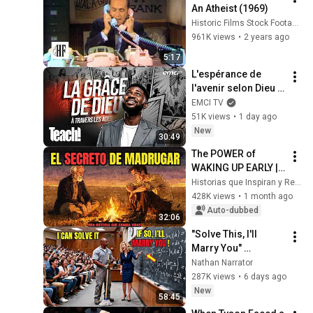
An Atheist (1969)
Historic Films Stock Footage Archive
961K views
•
2 years ago
5:17
L'espérance de 
l'avenir selon Dieu - 
Teach! - Athoms 
EMCI TV
Mbuma
51K views
•
1 day ago
New
30:49
The POWER of 
WAKING UP EARLY | 
A habit that will 
Historias que Inspiran y Reflexionan
CHANGE your LIFE
428K views
•
1 month ago
Auto-dubbed
32:06
"Solve This, I'll 
Marry You" 
Professor Laughed 
Nathan Narrator
— Black Janitor Did 
287K views
•
6 days ago
and Now She Can't 
New
58:45
Take It Back