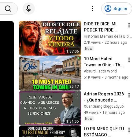
Sign in
DIOS TE DICE: MI 
PODER TE PIDE 
RELÁJARTE Y 
Historias Eternas de la Biblia
SOLTAR EL 
27K views
•
22 hours ago
CONTROL, TODO 
New
1:37:06
LLEGARÁ EN SU 
10 Most Hated 
MOMENTO 
Towns in Ohio - The 
PERFECTO
#1 Pick Will Shock 
Absurd Facts World
You
51K views
•
3 months ago
35:47
Adrian Rogers 2026 
- ¿Qué sucede 
cuando agradeces 
XuanGiang bkqg02dyu6
a Dios por sus 
49 views
•
19 hours ago
bendiciones？
New
1:34:55
LO PRIMERO QUE TU 
ESTÓMAGO 