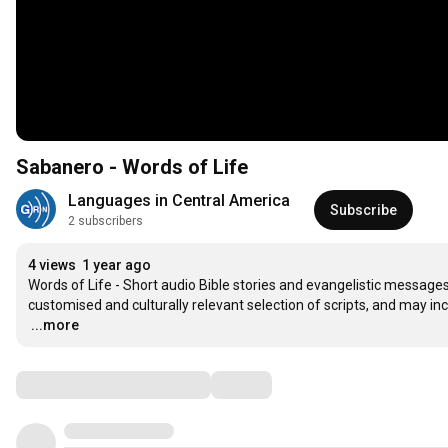
Sabanero - Words of Life
Languages in Central America
Subscribe
2 subscribers
4 views
1 year ago
Words of Life - Short audio Bible stories and evangelistic messages 
…
...more
Comments