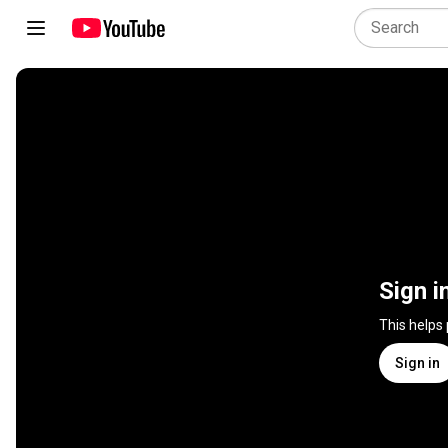
Sign i
This helps
Sign in