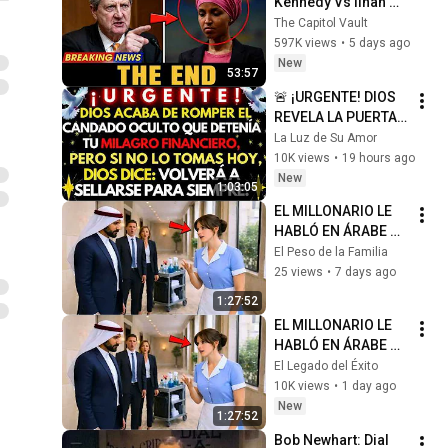
Kennedy Vs Ilhan 
Omar: The Financial 
The Capitol Vault
Evidence Nobody 
597K views
•
5 days ago
Saw Coming
New
53:57
🚨 ¡URGENTE! DIOS 
REVELA LA PUERTA 
QUE SE ABRE PARA 
La Luz de Su Amor
TU RIQUEZA HOY
10K views
•
19 hours ago
New
1:03:05
EL MILLONARIO LE 
HABLÓ EN ÁRABE A 
LA LIMPIADORA… Y 
El Peso de la Familia
SU RESPUESTA 
25 views
•
7 days ago
DEJÓ A TODOS
1:27:52
EL MILLONARIO LE 
HABLÓ EN ÁRABE A 
LA LIMPIADORA… Y 
El Legado del Éxito
SU RESPUESTA 
10K views
•
1 day ago
DEJÓ A TODOS
New
1:27:52
Bob Newhart: Dial 