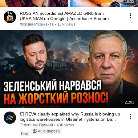
16:32
RUSSIAN accordionist AMAZED GIRL from
UKRAINIAN on Omegle | Accordion + Beatbox
Хижина Музыканта
•
16M views
21:01
💥 REVA clearly explained why Russia is blowing up
logistics warehouses in Ukraine! Hysteria on Ba...
Телеканал Прямий
•
43K views
Auto-dubbed
New