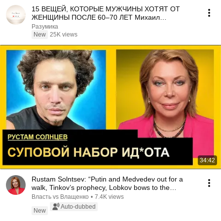
15 ВЕЩЕЙ, КОТОРЫЕ МУЖЧИНЫ ХОТЯТ ОТ
ЖЕНЩИНЫ ПОСЛЕ 60–70 ЛЕТ Михаил
Лабковский
Разумика
New
25K views
34:42
Rustam Solntsev: “Putin and Medvedev out for a
walk, Tinkov’s prophecy, Lobkov bows to the
genius...
Власть vs Влащенко
•
7.4K views
Auto-dubbed
New