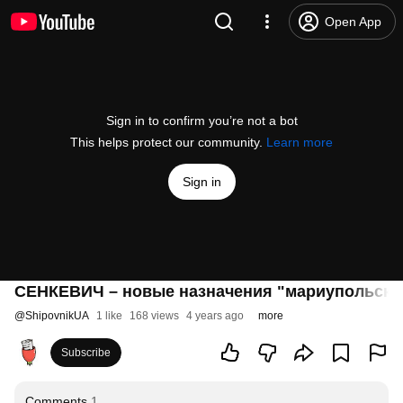
Open App
Sign in to confirm you’re not a bot
This helps protect our community.
Learn more
Sign in
СЕНКЕВИЧ – новые назначения "мариупольских
@
ShipovnikUA
1 like
168 views
4 years ago
more
Subscribe
Comments
1