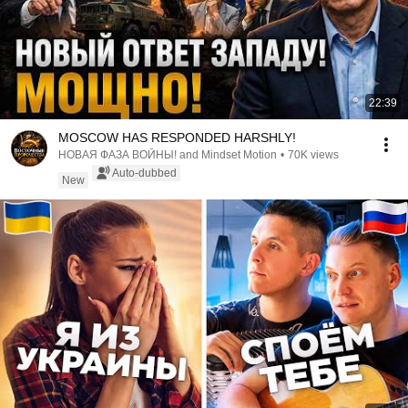
22:39
MOSCOW HAS RESPONDED HARSHLY!
НОВАЯ ФАЗА ВОЙНЫ! and Mindset Motion
•
70K views
Auto-dubbed
New