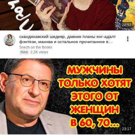
28:57
скандинавский шедевр, давние планы янг-адалт
фэнтези, манхва и остальное прочитанное в
июле, часть 2
Snezh on the Books
New
2.2K views
23:17