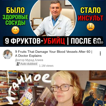
29:10
9 Fruits That Damage Your Blood Vessels After 60 |
A Doctor Explains
Доктор Мурад Алиев
Auto-dubbed
1.1M views