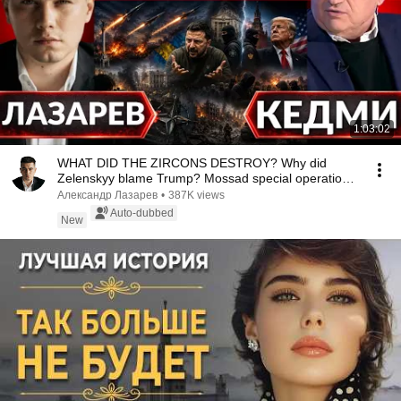
1:03:02
WHAT DID THE ZIRCONS DESTROY? Why did
Zelenskyy blame Trump? Mossad special operations
in MOSCOW ...
Александр Лазарев
•
387K views
Auto-dubbed
New