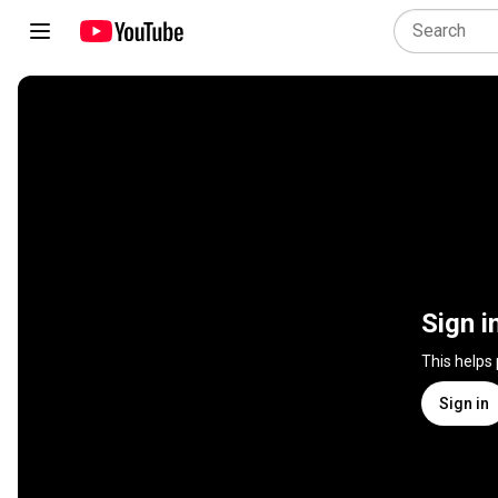
Sign i
This helps
Sign in