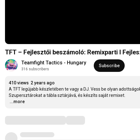
TFT – Fejlesztői beszámoló: Remixparti I Fejle
Teamfight Tactics - Hungary
Subscribe
316 subscribers
410 views
2 years ago
A TFT legújabb készletében te vagy a DJ. Vess be olyan adottságoka
…
...more
Comments