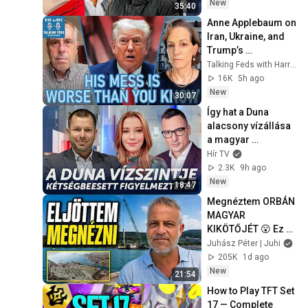
New
35:40
Anne Applebaum on 
Iran, Ukraine, and 
Trump’s 
Kleptocracy
Talking Feds with Harry Litman
16K
5h ago
New
30:07
Így hat a Duna 
alacsony vízállása 
a magyar 
energiaellátásra - 
Hír TV
HírTV
2.3K
9h ago
New
18:47
Megnéztem ORBÁN 
MAGYAR 
KIKÖTŐJÉT 😮 Ez 
épült Triesztben 7 
Juhász Péter | Juhi
év alatt 🤨
205K
1d ago
New
21:54
How to Play TFT Set 
17 — Complete 