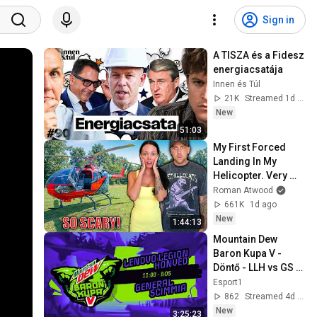
Sign in
A TISZA és a Fidesz 
energiacsatája
Innen és Túl
21K
Streamed 1d ago
New
51:03
My First Forced 
Landing In My 
Helicopter. Very 
Scary Experience 
Roman Atwood
But Everyone Is 
661K
1d ago
Safe! Needs FIxed!
New
1:44:13
Mountain Dew 
Baron Kupa V - 
Döntő - LLH vs GS 
(Bo5)
Esport1
862
Streamed 4d ago
New
3:25:23