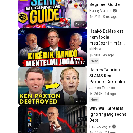
Beginner Guide
BunnyMuffins
71K
3mo ago
52:32
Hankó Balázs ezt 
nem fogja 
megúszni – már 
csak napok 
KlikkTV
kérdése
20K
9h ago
New
18:17
James Talarico 
SLAMS Ken 
Paxton's Corruption 
LIVE ON AIR
James Talarico
269K
1d ago
New
26:00
Why Wall Street is 
Ignoring Big Tech's 
Debt
Patrick Boyle
775K
2d ago