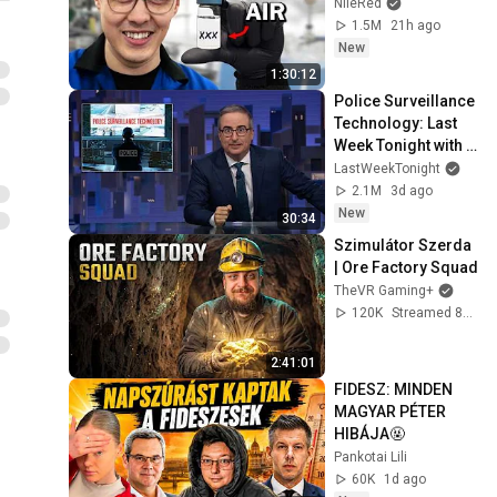
NileRed
1.5M
21h ago
New
1:30:12
Police Surveillance 
Technology: Last 
Week Tonight with 
John Oliver (HBO)
LastWeekTonight
2.1M
3d ago
New
30:34
Szimulátor Szerda 
| Ore Factory Squad
TheVR Gaming+
120K
Streamed 8d ago
2:41:01
FIDESZ: MINDEN 
MAGYAR PÉTER 
HIBÁJA🤬
Pankotai Lili
60K
1d ago