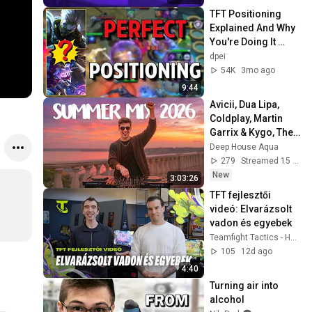
TFT Positioning 
Explained And Why 
You're Doing It 
Wrong | TFT 
dpei
Fundamentals
54K
3mo ago
9:44
Avicii, Dua Lipa, 
Coldplay, Martin 
Garrix & Kygo, The 
Chainsmokers 
Deep House Aqua
Style - SUMMER 
279
Streamed 15 min ago
DEEP HOUSE Mix
New
3:03:26
TFT fejlesztői 
videó: Elvarázsolt 
vadon és egyebek
Teamfight Tactics - Hungary
105
12d ago
4:40
Turning air into 
alcohol