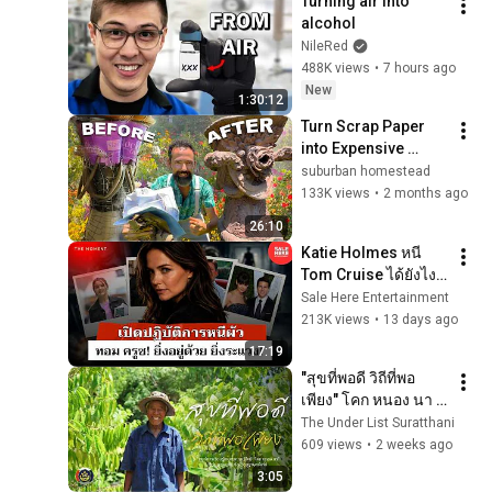
Turning air into 
alcohol
NileRed
488K views
•
7 hours ago
New
1:30:12
Turn Scrap Paper 
into Expensive 
Garden Statuary
suburban homestead
133K views
•
2 months ago
26:10
Katie Holmes หนี 
Tom Cruise ได้ยังไง? 
แผนลับ 11 วันที่โลก
Sale Here Entertainment
ช็อก : The Moment
213K views
•
13 days ago
17:19
"สุขที่พอดี วิถีที่พอ
เพียง" โคก หนอง นา 
อำเภอพุนพิน จังหวัด
The Under List Suratthani
สุราษฎร์ธานี
609 views
•
2 weeks ago
3:05