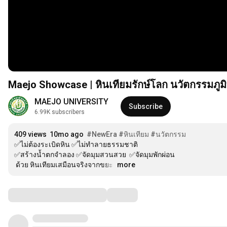
Maejo Showcase | หินเทียมรักษ์โลก นวัตกรรมภูม
MAEJO UNIVERSITY
Subscribe
6.99K subscribers
409 views
10mo ago
#NewEra
#หินเทียม
#นวัตกรรม
✅️ไม่ต้องระเบิดหิน ✅️ไม่ทำลายธรรมชาติ

✅️สร้างน้ำตกจำลอง ✅️จัดมุมสวนสวย  ✅️จัดมุมพักผ่อน 

 ด้วย หินเทียมเสมือนจริงจากขยะ 
…
more
Comments