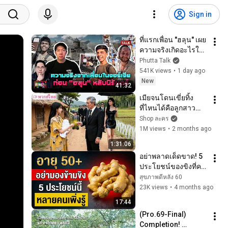
Sign in
ที่แรกเพื่อน "ฮลุน" เผย
ความจริงเกิดอะไรใน
จอร์เจีย "หมอแทน" 
Phutta Talk
ช่วยนาชาตาลาสาน
541K views
•
1 day ago
ฝันl ปรากฏว่า l 5 ส.ค. 
New
41:32
69
เมียจนโดนเขี่ยทิ้ง 
ที่ไหนได้คือลูกสาว
มหาเศรษฐีรวยที่สุด 
Shop ละคร
คนทรยศคุกเข่ารอคำ
1M views
•
2 months ago
ตัดสิน!
1:31:06
อย่าพลาดเด็ดขาด! 5 
ประโยชน์ของขิงที่คน
อายุ 50+ รู้แล้วจะ
สุขภาพดีหลัง 60
เสียใจที่รู้ช้า
23K views
•
4 months ago
17:44
(Pro.69-Final) 
Completion! 