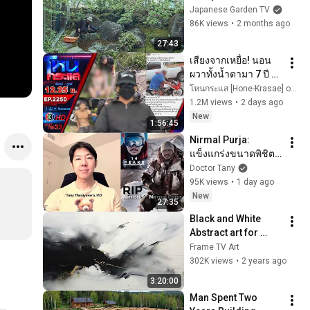
Professional 
Japanese Garden TV
Gardeners Building 
86K views
•
2 months ago
a Japanese Garden 
27:43
with Flowing Water
เสียงจากเหยื่อ! นอน
ผวาทั้งน้ำตามา 7 ปี 
ขอศาลสั่งประหาร "ไอ้
โหนกระแส [Hone-Krasae] official
ป๋อง" l EP.2250 l 3 
1.2M views
•
2 days ago
ส.ค.69 l#โหนกระแส
New
1:56:45
Nirmal Purja: 
แข็งแกร่งขนาดพิชิต 
14 ยอดเขาใน 6 เดือน 
Doctor Tany
แต่สุดท้ายเสียชีวิตบน
95K views
•
1 day ago
ภูเขา
New
27:35
Black and White 
Abstract art for 
Frame TV | Smart TV 
Frame TV Art
paintings | 
302K views
•
2 years ago
screensaver without 
3:20:00
music
Man Spent Two 