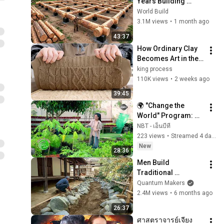
Years Building 
HUGE Wooden 
World Build
House for his 
3.1M views
•
1 month ago
Family | Start to 
43:37
Finish by 
How Ordinary Clay 
@bjornbrenton
Becomes Art in the 
Hands of Master 
king process
Potters. Korean 
110K views
•
2 weeks ago
Pottery
39:45
🌍 "Change the 
World" Program: 
Changing 
NBT - เอ็นบีที
Ourselves, 
223 views
•
Streamed 4 days ago
Changing the World, 
New
28:36
Aug 1, 2026
Men Build 
Traditional 
Japanese Garden 
Quantum Makers
Over 3 Years | Start 
2.4M views
•
6 months ago
to Finish by 
26:37
@Japanese Garden 
ศาสตราจารย์เจียง
TV