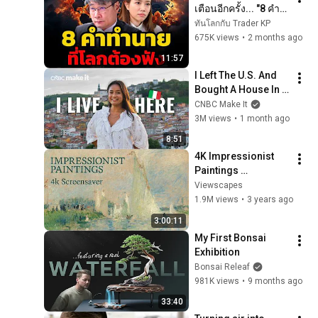
เตือนอีกครั้ง... "8 คำ
ทำนายใหม่" ที่จะพลิก
ทันโลกกับ Trader KP
ชะตาโลก
675K views
•
2 months ago
11:57
I Left The U.S. And 
Bought A House In 
Italy For $13K
CNBC Make It
3M views
•
1 month ago
8:51
4K Impressionist 
Paintings 
Screensaver | 3 
Viewscapes
Hours Fine Art 
1.9M views
•
3 years ago
Slideshow | No Ads, 
3:00:11
No Sound & No Ai
My First Bonsai 
Exhibition
Bonsai Releaf
981K views
•
9 months ago
33:40