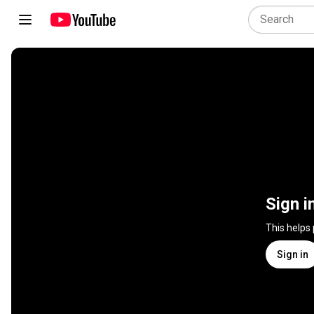
Sign i
This helps
Sign in