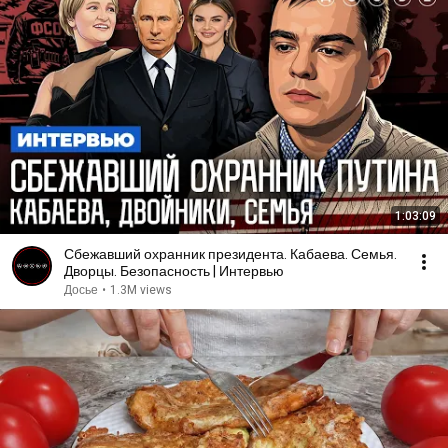
1:03:09
Сбежавший охранник президента. Кабаева. Семья.
Дворцы. Безопасность | Интервью
Досье
•
1.3M views