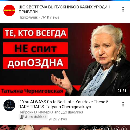
ШОК:ВСТРЕЧА ВЫПУСКНИКОВ КАКИХ УРОДИН
ПРИВЕЛИ
Прикольчик
•
761K views
21:31
If You ALWAYS Go to Bed Late, You Have These 5
RARE TRAITS. Tatyana Chernigovskaya
Нейронная Империя and Дух Шаолиня
Auto-dubbed
912K views