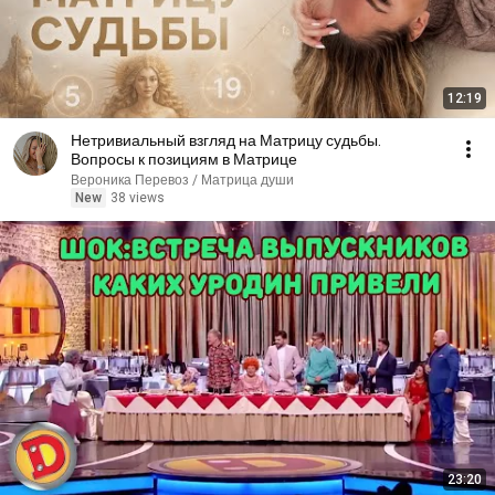
12:19
Нетривиальный взгляд на Матрицу судьбы.
Вопросы к позициям в Матрице
Вероника Перевоз / Матрица души
New
38 views
23:20