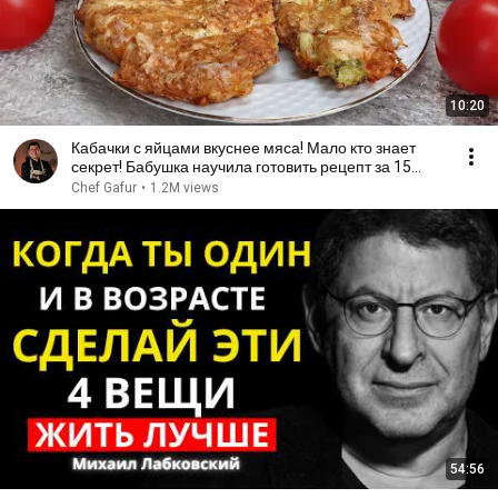
10:20
Кабачки с яйцами вкуснее мяса! Мало кто знает
секрет! Бабушка научила готовить рецепт за 15
минут
Chef Gafur
•
1.2M views
54:56