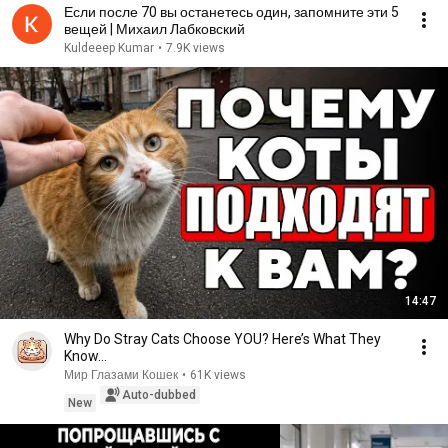
Если после 70 вы останетесь один, запомните эти 5
вещей | Михаил Лабковский
Kuldeeep Kumar
•
7.9K views
14:47
Why Do Stray Cats Choose YOU? Here’s What They
Know…
Мир Глазами Кошек
•
61K views
Auto-dubbed
New