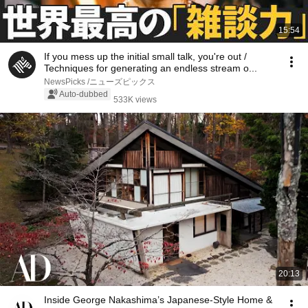
15:54
If you mess up the initial small talk, you're out /
Techniques for generating an endless stream o...
NewsPicks /ニューズピックス
Auto-dubbed
533K views
20:13
Inside George Nakashima’s Japanese-Style Home &