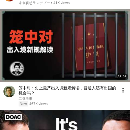
未来妄想ランデブー
•
41K views
35:26
笼中对：史上最严出入境新规解读，普通人还有出国的
机会吗？
二爷故事
New
467K views