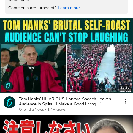
Comments are turned off. 
Learn more
22:25
Tom Hanks' HILARIOUS Harvard Speech Leaves
Audience in Splits: “I Make a Good Living...” |
REPLUG
Oneindia News
•
1.4M views