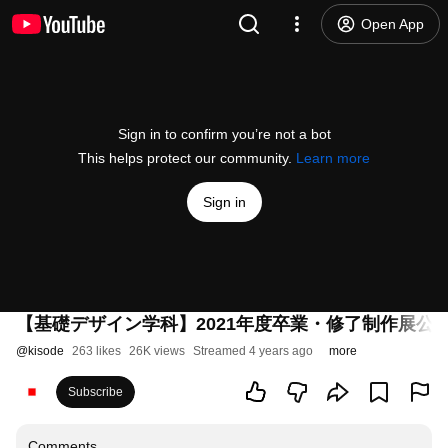
Open App
Sign in to confirm you’re not a bot
This helps protect our community.
Learn more
Sign in
【基礎デザイン学科】2021年度卒業・修了制作展公
@
kisode
263 likes
26K views
Streamed 4 years ago
more
Subscribe
Comments