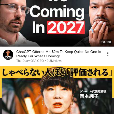
2:00:50
ChatGPT Offered Me $2m To Keep Quiet: No One Is
Ready For What's Coming!
The Diary Of A CEO
•
9.3M views