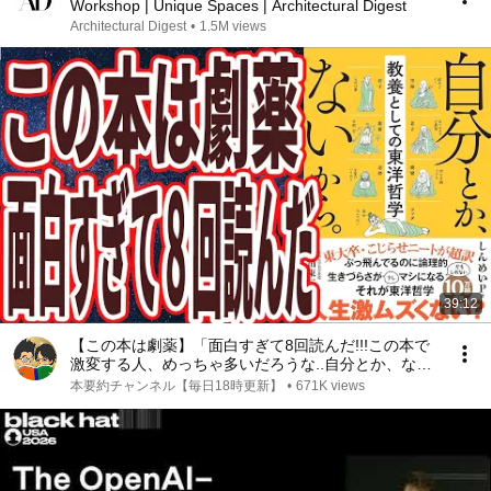
Workshop | Unique Spaces | Architectural Digest
Architectural Digest
•
1.5M views
39:12
【この本は劇薬】「面白すぎて8回読んだ!!!この本で
激変する人、めっちゃ多いだろうな..自分とか、ない
から。教養としての東洋哲学」を世界一わかりやすく
本要約チャンネル【毎日18時更新】
•
671K views
要約してみた【本要約】