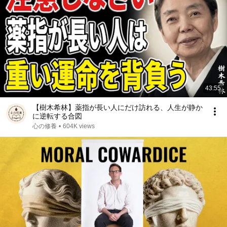
43:55
【樹木希林】薬指が長い人にだけ訪れる、人生が静か
に逆転する合図
心の修養
•
604K views