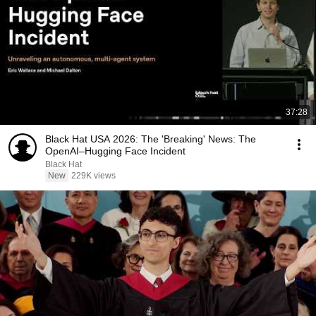
37:28
Black Hat USA 2026: The 'Breaking' News: The
OpenAI–Hugging Face Incident
Black Hat
New
229K views