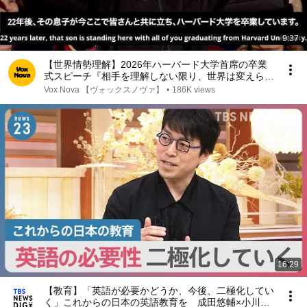
9:37
【世界情勢理解】2026年ハーバード大学首席の卒業
式スピーチ『相手を理解しない限り、世界は変えられ
ない』【英語スピーチ】 リスニング 日本語字幕
Vox Nova 【ヴォックスノヴァ】
•
186K views
世界情勢理解
16:29
【教育】「英語が必要かどうか、今後、二極化してい
く」これからの日本の英語教育を 成田悠輔×小川彩