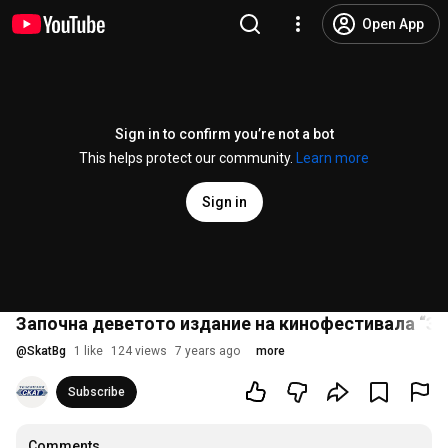
Open App
Sign in to confirm you’re not a bot
This helps protect our community.
Learn more
Sign in
Започна деветото издание на кинофестивала “Зл
@
SkatBg
1 like
124 views
7 years ago
more
Subscribe
Comments