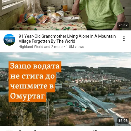
25:57
91 Year-Old Grandmother Living Alone In A Mountain
Village Forgotten By The World
Highland World and 2 more
•
1.8M views
15:03