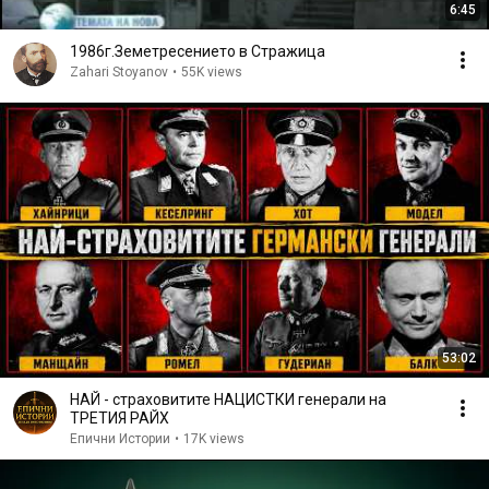
6:45
1986г.Земетресението в Стражица
Zahari Stoyanov
•
55K views
53:02
НАЙ - страховитите НАЦИСТКИ генерали на
ТРЕТИЯ РАЙХ
Епични Истории
•
17K views