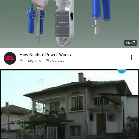
46:47
How Nuclear Power Works
Animagraffs
•
495K views