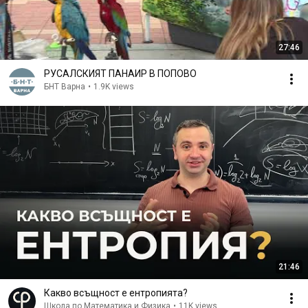
27:46
РУСАЛСКИЯТ ПАНАИР В ПОПОВО
БНТ Варна
•
1.9K views
21:46
Какво всъщност е ентропията?
Школа по Математика и Физика
•
11K views