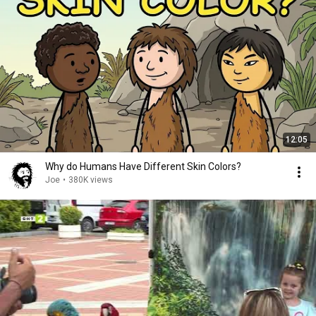
12:05
Why do Humans Have Different Skin Colors?
Joe
•
380K views