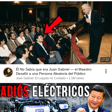
17:22
Él No Sabía que era Juan Gabriel — el Maestro
Desafió a una Persona Aleatoria del Público
Juan Gabriel: El Legado no Contado
•
1.5M views