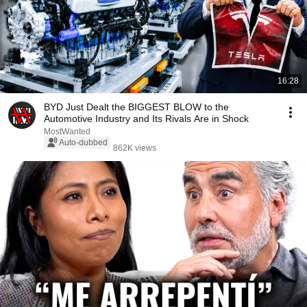
16:28
BYD Just Dealt the BIGGEST BLOW to the
Automotive Industry and Its Rivals Are in Shock
MostWanted
Auto-dubbed
862K views