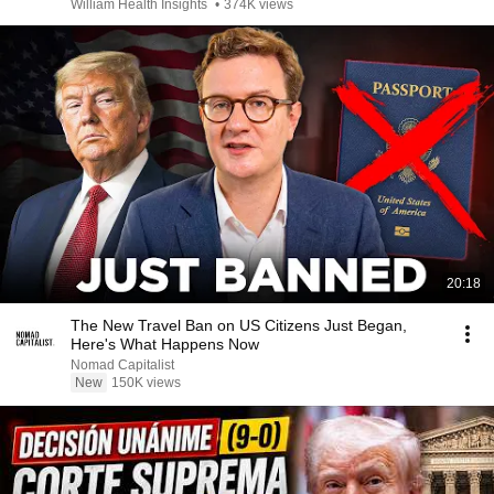
William Health Insights
•
374K views
20:18
The New Travel Ban on US Citizens Just Began,
Here's What Happens Now
Nomad Capitalist
New
150K views