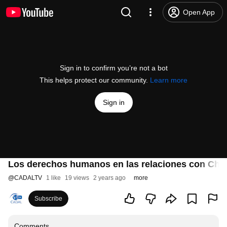
Open App
Sign in to confirm you’re not a bot
This helps protect our community.
Learn more
Sign in
Los derechos humanos en las relaciones con Chi
@
CADALTV
1 like
19 views
2 years ago
more
Subscribe
Comments