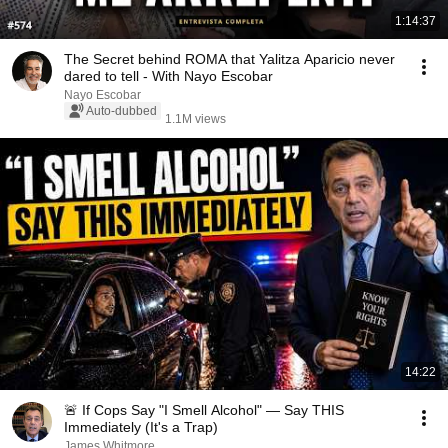
1:14:37
The Secret behind ROMA that Yalitza Aparicio never
dared to tell - With Nayo Escobar
Nayo Escobar
Auto-dubbed
1.1M views
14:22
🚨 If Cops Say "I Smell Alcohol" — Say THIS
Immediately (It's a Trap)
James Whitmore