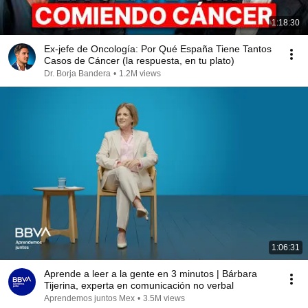
1:18:30
Ex-jefe de Oncología: Por Qué España Tiene Tantos
Casos de Cáncer (la respuesta, en tu plato)
Dr. Borja Bandera
•
1.2M views
1:06:31
Aprende a leer a la gente en 3 minutos | Bárbara
Tijerina, experta en comunicación no verbal
Aprendemos juntos Mex
•
3.5M views