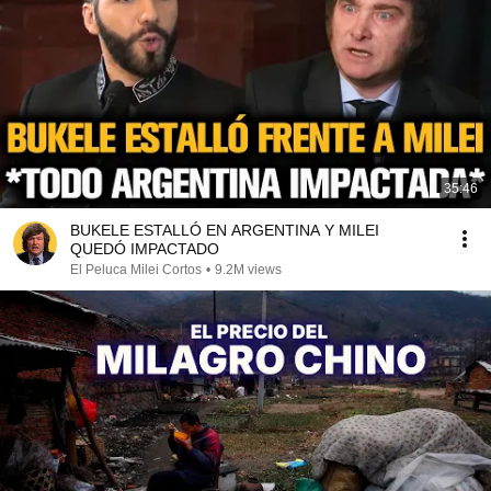
35:46
BUKELE ESTALLÓ EN ARGENTINA Y MILEI
QUEDÓ IMPACTADO
El Peluca Milei Cortos
•
9.2M views