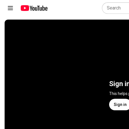
Sign i
This helps
Sign in