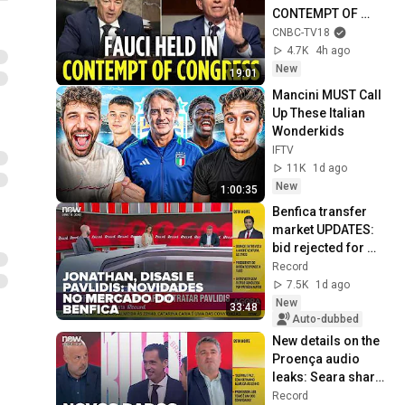
CONTEMPT OF 
CONGRESS by Rand 
CNBC-TV18
Paul's Committee, 
4.7K
4h ago
8-5 VOTE | N18G
New
19:01
Mancini MUST Call 
Up These Italian 
Wonderkids
IFTV
11K
1d ago
New
1:00:35
Benfica transfer 
market UPDATES: 
bid rejected for 
Pavlidis, Jonathan 
Record
too expensive, and 
7.5K
1d ago
Disasi co...
New
33:48
Auto-dubbed
New details on the 
Proença audio 
leaks: Seara shares 
what he knows and 
Record