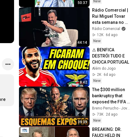
Benfica cheio de 
New
50:37
indef...
Rádio Comercial | 
Rui Miguel Tovar 
esta semana no 
episódio do 
Rádio Comercial
podcast "O Meu 
12K
6d ago
Clube é o Maior"
New
44:14
⚠️ BENFICA 
DESTRÓI TUDO E 
CHOCA PORTUGAL
Além do Jogo
2K
6d ago
New
8:42
The $300 million 
bankruptcy that 
ore
exposed the FIFA 
mafia.
Breno Perrucho - Jovens de Negócios
73K
2d ago
New
39:39
BREAKING: DR. 
FAUCI HELD IN 