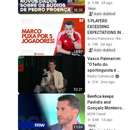
reveals recordings 
5.8K
2d ago
from di...
New
36:30
Auto-dubbed
5 PLAYERS 
EXCEEDING 
EXPECTATIONS IN 
MARCO SILVA'S 
Bruno Francisco - Benfica em Análise
BENFICA!
19K
2w ago
Auto-dubbed
19:57
Vasco Palmeirim: 
“O feito do 
sportinguista é 
saber recordar o 
Rádio Comercial
quanto sofreu.”
21K
2mo ago
52:21
Benfica keeps 
Pavlidis and 
Gonçalo Monteiro 
demands Pedro 
NOW Canal
Proença maintain 
4.8K
1d ago
agenda at Estádio 
New
12:03