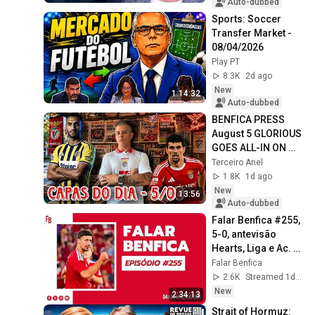
da L...
Auto-dubbed
Sports: Soccer 
Transfer Market - 
08/04/2026
Play PT
8.3K
2d ago
New
1:14:32
Auto-dubbed
BENFICA PRESS 
August 5 GLORIOUS 
GOES ALL-IN ON 
TOMÁS AND 
Terceiro Anel
PAVLIDIS DESPITE 
1.8K
1d ago
THE PRESSURE!! 🦅
New
13:56
🔴
Auto-dubbed
Falar Benfica #255, 
5-0, antevisão 
Hearts, Liga e Ac. 
Viseu, o mercado.
Falar Benfica
2.6K
Streamed 1d ago
New
2:34:13
Strait of Hormuz: 