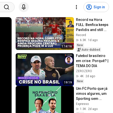
Sign in
Record na Hora 
FULL: Benfica keeps 
Pavlidis and still 
seeks a center-
Record
back; Proença may 
6.3K
1d ago
head to Luz
New
1:14:16
Auto-dubbed
Futebol brasileiro 
em crise. Porquê? | 
TEMA DO DIA
ZEROZERO
4K
2d ago
New
19:19
Um FC Porto que já 
vimos algures, um 
Sporting sem 
vestígios de 
Expresso
Amorim e um 
1.3K
2d ago