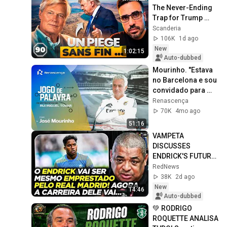
The Never-Ending 
Trap for Trump 
#octogone90
Scanderia
106K
1d ago
New
1:02:15
Auto-dubbed
Mourinho. "Estava 
no Barcelona e sou 
convidado para 
treinar o Braga. O 
Renascença
meu pai diz 'tem 
70K
4mo ago
juízo'"
51:16
VAMPETA 
DISCUSSES 
ENDRICK'S FUTURE 
AMID POSSIBLE 
RedNews
NEW REAL MADRID 
38K
2d ago
LOAN
New
14:46
Auto-dubbed
💚 RODRIGO 
ROQUETTE ANALISA 