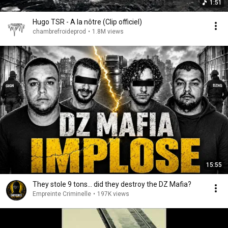
1:51
Hugo TSR - A la nôtre (Clip officiel)
chambrefroideprod
•
1.8M views
15:55
They stole 9 tons... did they destroy the DZ Mafia?
Empreinte Criminelle
•
197K views