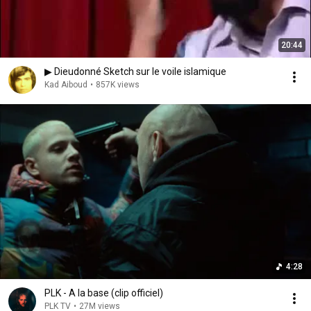
20:44
▶ Dieudonné Sketch sur le voile islamique
Kad Aiboud
•
857K views
4:28
PLK - A la base (clip officiel)
PLK TV
•
27M views