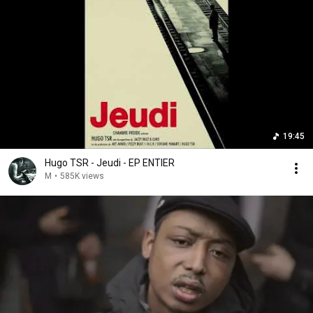
19:45
Hugo TSR - Jeudi - EP ENTIER
M
•
585K views