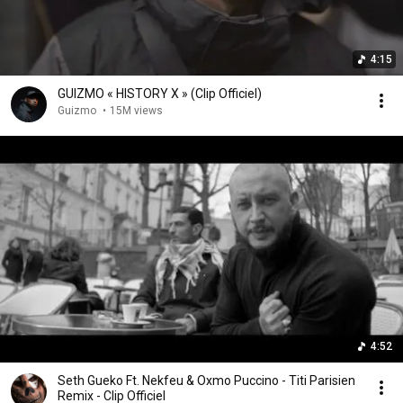
4:15
GUIZMO « HISTORY X » (Clip Officiel)
Guizmo
•
15M views
4:52
Seth Gueko Ft. Nekfeu & Oxmo Puccino - Titi Parisien
Remix - Clip Officiel