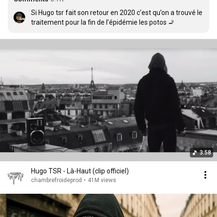
Si Hugo tsr fait son retour en 2020 c’est qu’on a trouvé le 
traitement pour la fin de l’épidémie les potos 🚬
3:58
Hugo TSR - Là-Haut (clip officiel)
chambrefroideprod
•
41M views