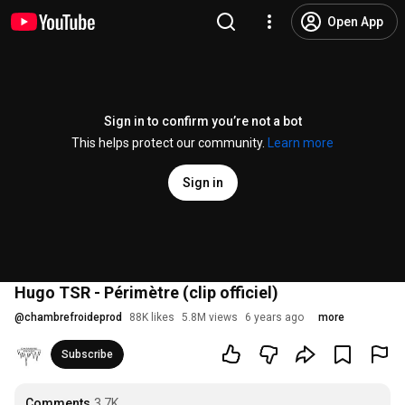
Open App
Sign in to confirm you’re not a bot
This helps protect our community.
Learn more
Sign in
Hugo TSR - Périmètre (clip officiel)
@
chambrefroideprod
88K likes
5.8M views
6 years ago
more
Subscribe
Comments
3.7K