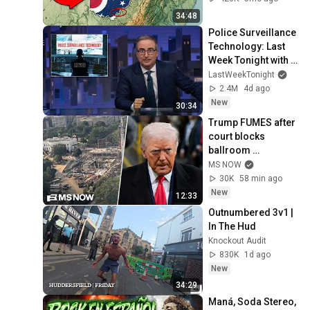
34:48
Police Surveillance 
Technology: Last 
Week Tonight with 
John Oliver (HBO)
LastWeekTonight
2.4M
4d ago
New
30:34
Trump FUMES after 
court blocks 
ballroom 
construction
MS NOW
30K
58 min ago
New
12:33
Outnumbered 3v1 | 
In The Hud
Knockout Audit
830K
1d ago
New
34:29
Maná, Soda Stereo, 