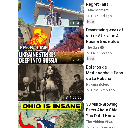
Regret Fails 
Compilation 2026 
TMax Moment
/Best Fails of the 
197K
1d ago
Week #432
New
1:10:49
Devastating week of 
strikes! Ukraine & 
Russia trade blows 
as US sends 
The Sun
invasion warning to 
145K
5h ago
Europe
New
26:43
Boleros de 
Medianoche – Ecos 
de La Habana
Havana Bolero
1.4M
2mo ago
1:08:35
50 Mind-Blowing 
Facts About Ohio 
You Didn’t Know
The Hidden Atlas
420K
5mo ago