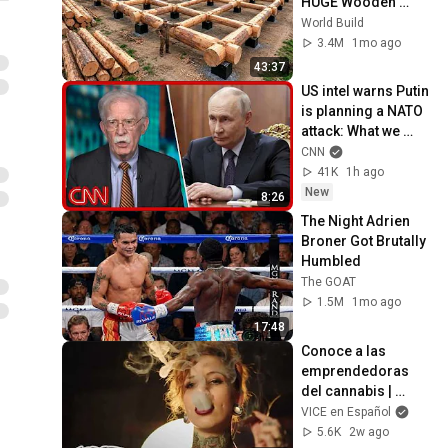
HUGE Wooden 
House for his 
World Build
Family | Start to 
3.4M
1mo ago
Finish by 
43:37
@bjornbrenton
US intel warns Putin 
is planning a NATO 
attack: What we 
know
CNN
41K
1h ago
New
8:26
The Night Adrien 
Broner Got Brutally 
Humbled
The GOAT
1.5M
1mo ago
17:48
Conoce a las 
emprendedoras 
del cannabis | 
WEEDIQUETTE
VICE en Español
5.6K
2w ago