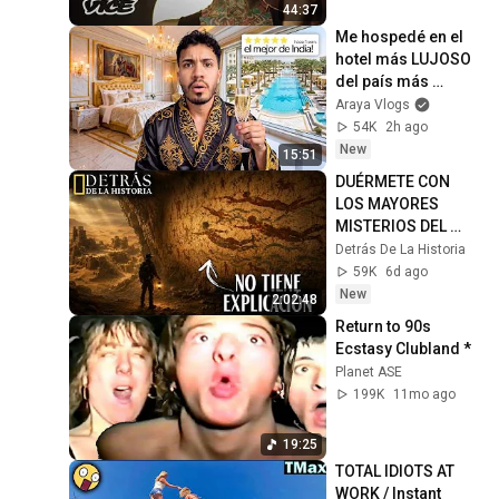
44:37
Me hospedé en el 
hotel más LUJOSO 
del país más 
CAÓTICO 🇮🇳
Araya Vlogs
54K
2h ago
New
15:51
DUÉRMETE CON 
LOS MAYORES 
MISTERIOS DEL 
SAHARA QUE NADIE 
Detrás De La Historia
CONOCE | 
59K
6d ago
HISTORIAS REALES
New
2:02:48
Return to 90s 
Ecstasy Clubland *
Planet ASE
199K
11mo ago
19:25
TOTAL IDIOTS AT 
WORK / Instant 