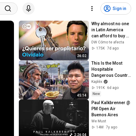
Sign in
Why almost no one 
in Latin America 
can afford to buy a 
home
DW Cómo te afecta
175K
7d ago
26:02
This Is the Most 
Hospitable 
Dangerous Country 
in the World 🇵🇰
Kapléx
191K
6d ago
New
45:14
Paul Kalkbrenner @ 
PM Open Air 
Buenos Aires
We Must
14M
7y ago
2:26:04