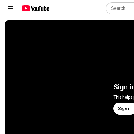
Sign i
This helps
Sign in