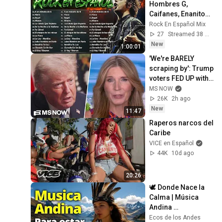
Hombres G, 
Caifanes, Enanitos 
Verdes Mix 
Rock En Español Mix
Clásicos De Rock 
27
Streamed 38 min ago
En Español 80s y 
New
1:00:01
90s
'We're BARELY 
scraping by': Trump 
voters FED UP with 
Trump's BROKEN 
MS NOW
economic 
26K
2h ago
promises SPEAK 
New
11:47
OUT
Raperos narcos del 
Caribe
VICE en Español
44K
10d ago
20:26
🕊️ Donde Nace la 
Calma | Música 
Andina 
Instrumental para 
Ecos de los Andes