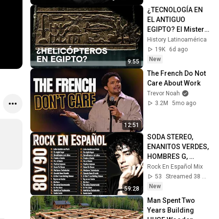
¿TECNOLOGÍA EN 
EL ANTIGUO 
EGIPTO? El Misterio 
de Abydos 
History Latinoamérica
Revelado - Cosas 
19K
6d ago
extrañas de la 
New
9:55
historia
The French Do Not 
Care About Work
Trevor Noah
3.2M
5mo ago
12:51
SODA STEREO, 
ENANITOS VERDES, 
HOMBRES G, 
CAIFANES, MANÁ - 
Rock En Español Mix
ROCK EN ESPAÑOL 
53
Streamed 38 min ago
DE LOS 80 Y 90 MIX 
New
59:28
ÉXITOS
Man Spent Two 
Years Building 