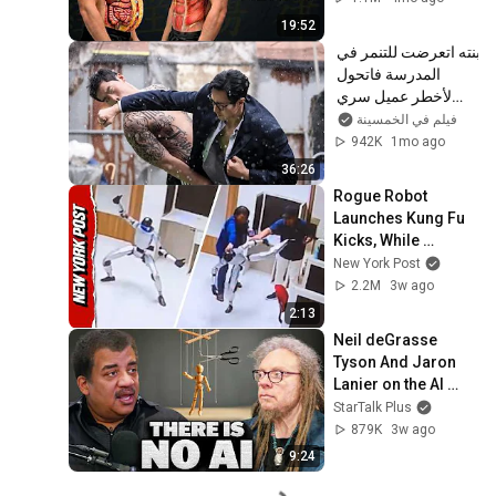
19:52
بنته اتعرضت للتنمر في 
المدرسة فاتحول 
لأخطر عميل سري 
عشان ياخد حقها!
فيلم في الخمسينة
942K
1mo ago
36:26
Rogue Robot 
Launches Kung Fu 
Kicks, While 
Handlers Attempt to 
New York Post
Subdue It
2.2M
3w ago
2:13
Neil deGrasse 
Tyson And Jaron 
Lanier on the AI 
Illusion
StarTalk Plus
879K
3w ago
9:24