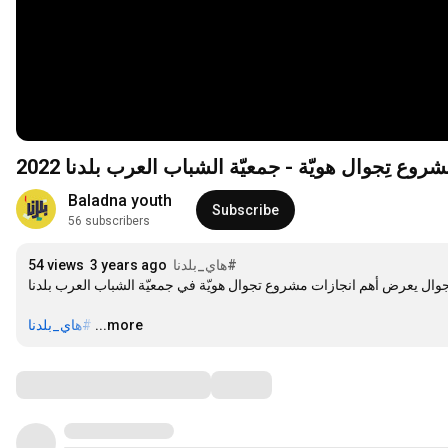
روع تِجوال هويّة - جمعيّة الشباب العرب بلدنا 2022
Baladna youth
Subscribe
56 subscribers
54 views
3 years ago
#هاي_بلدنا
تجوال يعرض أهم انجازات مشروع تجوال هويّة في جمعيّة الشباب العرب بلدنا
#هاي_بلدنا
…
...more
Comments