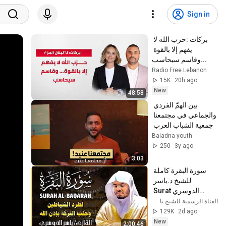
Sign in
بركات :حزب الله لا 
يفهم إلا بالقوة 
...وقاسم سيحاسب
Radio Free Lebanon
15K
20h ago
New
48:58
بين الهمّ الفردي 
والجماعي في مجتمعنا 
- جمعية الشباب العرب 
بلدنا
Baladna youth
250
3y ago
3:03
سورة البقرة كاملة 
للشيخ د.ياسر 
الدوسري Surat 
Albaqra
القناة الرسمية للشيخ ياسر الدوسري بث مباشر
129K
2d ago
New
2:00:46