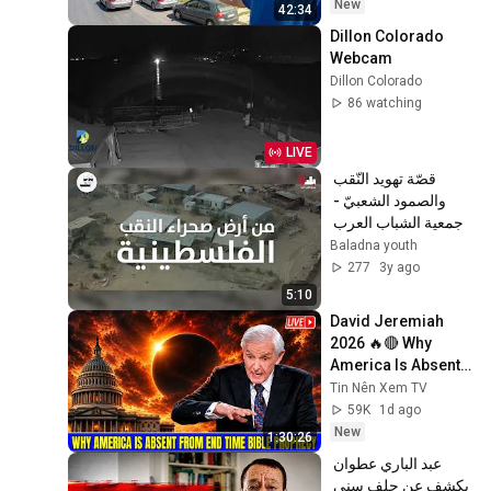
New
42:34
Dillon Colorado 
Webcam
Dillon Colorado
86 watching
LIVE
قصّة تهويد النّقب 
والصمود الشعبيّ - 
جمعية الشباب العرب 
بلدنا
Baladna youth
277
3y ago
5:10
David Jeremiah 
2026 🔥🔴 Why 
America Is Absent 
From End Time 
Tin Nên Xem TV
Bible Prophecy 💥🔴 
59K
1d ago
David Jeremiah 
New
1:30:26
Sermons
عبد الباري عطوان 
يكشف عن حلف سني 