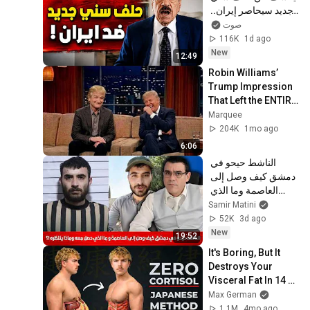
جديد سيحاصر إيران.. 
ومصر خارج الحسابات!
صوت
116K
1d ago
New
12:49
Robin Williams’ 
Trump Impression 
That Left the ENTIRE 
AUDIENCE 
Marquee
Stunned...
204K
1mo ago
6:06
الناشط حيحو في 
دمشق كيف وصل إلى 
العاصمة وما الذي 
حصل معه وماذا 
Samir Matini
ينتظره !؟
52K
3d ago
New
19:52
It's Boring, But It 
Destroys Your 
Visceral Fat In 14 
Days (Japanese 
Max German
Method)
1.1M
4mo ago