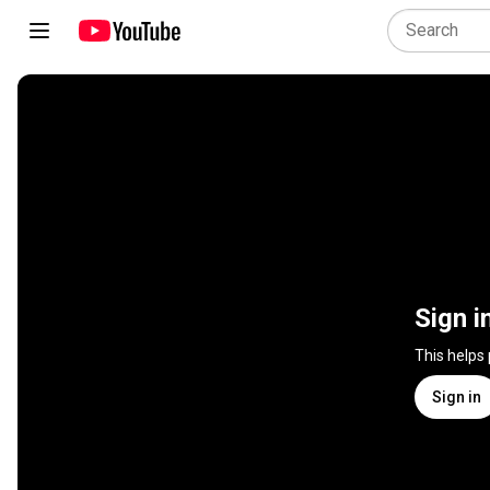
Sign i
This helps
Sign in