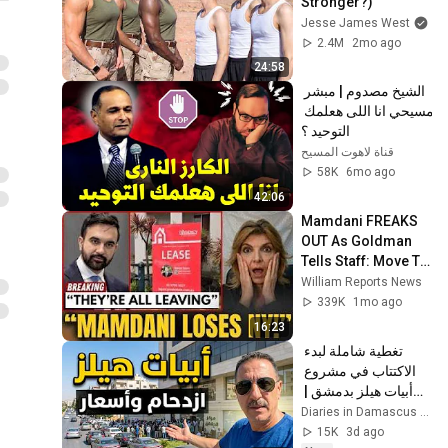
Stronger?)
Jesse James West
2.4M
2mo ago
24:58
الشيخ مصدوم | مبشر 
مسيحي انا اللى هعلمك 
التوحيد ؟
قناة لاهوت المسيح
58K
6mo ago
42:06
Mamdani FREAKS 
OUT As Goldman 
Tells Staff: Move To 
Dallas Or LEAVE — 
William Reports News
$500 MILLION 
339K
1mo ago
Campus Rising
16:23
تغطية شاملة لبدء 
الاكتتاب في مشروع 
أبيات هيلز بدمشق | 
جولة، أسعار، وازدحام 
غير مسبوق!
15K
3d ago