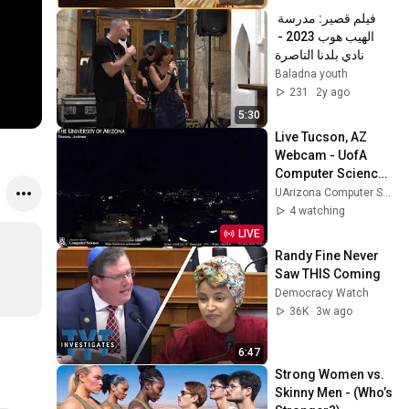
فيلم قصير: مدرسة 
الهيب هوب 2023 - 
نادي بلدنا الناصرة
Baladna youth
231
2y ago
5:30
Live Tucson, AZ 
Webcam - UofA 
Computer Science 
Webcams
UArizona Computer Science Webcams
4 watching
LIVE
Randy Fine Never 
Saw THIS Coming
Democracy Watch
36K
3w ago
6:47
Strong Women vs. 
Skinny Men - (Who’s 