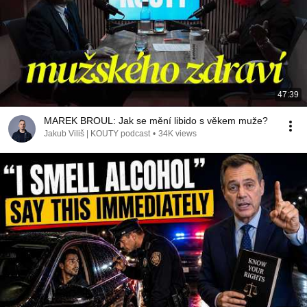
47:39
MAREK BROUL: Jak se mění libido s věkem muže?
Jakub Viliš | KOUTY podcast
•
34K views