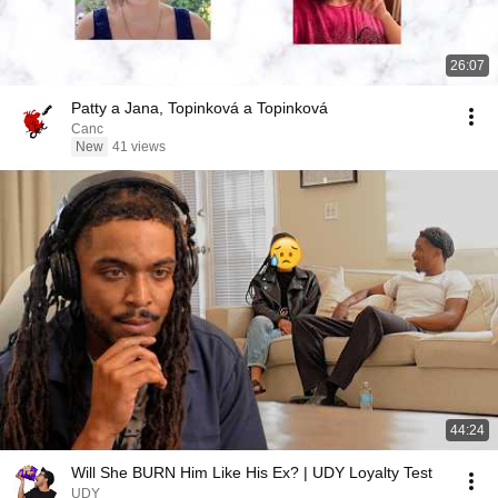
26:07
Patty a Jana, Topinková a Topinková
Canc
New
41 views
44:24
Will She BURN Him Like His Ex? | UDY Loyalty Test
UDY