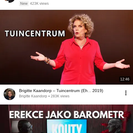
New
423K views
12:46
Brigitte Kaandorp – Tuincentrum (Eh... 2019)
Brigitte Kaandorp
•
283K views