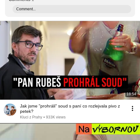
Comment...
18:54
Jak jsme "prohráli" soud s paní co rozlejvala pivo z
petek?
Kluci z Prahy
•
933K views