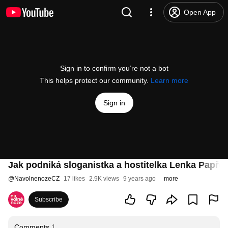
Open App
Sign in to confirm you’re not a bot
This helps protect our community.
Learn more
Sign in
Jak podniká sloganistka a hostitelka Lenka Papřo
@
NavolnenozeCZ
17 likes
2.9K views
9 years ago
more
Subscribe
Comments
1