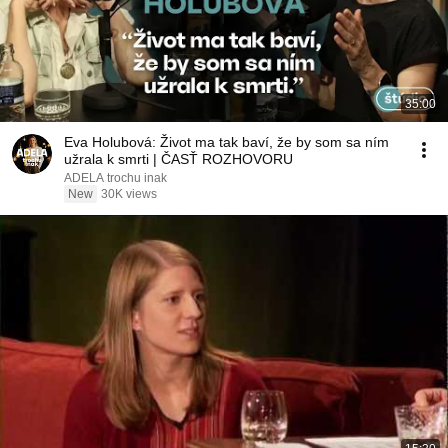
35:00
Eva Holubová: Život ma tak baví, že by som sa ním
užrala k smrti | ČASŤ ROZHOVORU
ADELA trochu inak
New
30K views