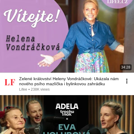
34:28
Zelené království Heleny Vondráčkové: Ukázala nám
nového psího mazlíčka i bylinkovou zahrádku
Lifee
•
238K views