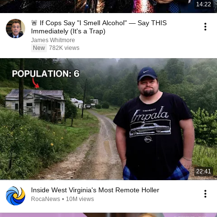
14:22
🚨 If Cops Say "I Smell Alcohol" — Say THIS
Immediately (It's a Trap)
James Whitmore
New
782K views
22:41
Inside West Virginia's Most Remote Holler
RocaNews
•
10M views