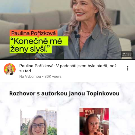
25:33
Paulina Pořízková: V padesáti jsem byla starší, než
su teď
Na Výbornou
•
86K views