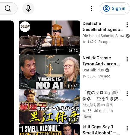
Sign in
Deutsche 
Gesellschaftsgesch
ichte mit Playmobil 
Die Harald Schmidt Show
erklärt | Die Harald 
142K
2y ago
Schmidt Show (ARD)
23:42
Neil deGrasse 
Tyson And Jaron 
Lanier on the AI 
StarTalk Plus
Illusion
868K
3w ago
9:24
「魔のクロエ」黒江
保彦 ― 空を生き抜い
た撃墜王の生涯（ノ
歴史語り部ch.雪風
モンハン、かわせみ
66
30 min ago
部隊、加藤隼戦闘
New
12:17
隊、鹵獲P-51による
🚨 If Cops Say "I 
戦技指導、航空自衛
Smell Alcohol" — 
隊）