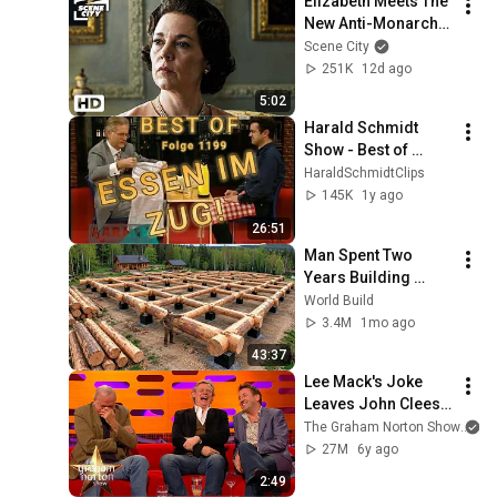
Elizabeth Meets The 
New Anti-Monarchy 
Prime Minister | The 
Scene City
Crown (Olivia 
251K
12d ago
Colman, Jason 
5:02
Watkins)
Harald Schmidt 
Show - Best of 
Folge 1199 - Essen 
HaraldSchmidtClips
im Zug, Irak, 
145K
1y ago
Bordbistro
26:51
Man Spent Two 
Years Building 
HUGE Wooden 
World Build
House for his 
3.4M
1mo ago
Family | Start to 
43:37
Finish by 
Lee Mack's Joke 
@bjornbrenton
Leaves John Cleese 
In Near Tears | The 
The Graham Norton Show
Graham Norton 
27M
6y ago
Show
2:49