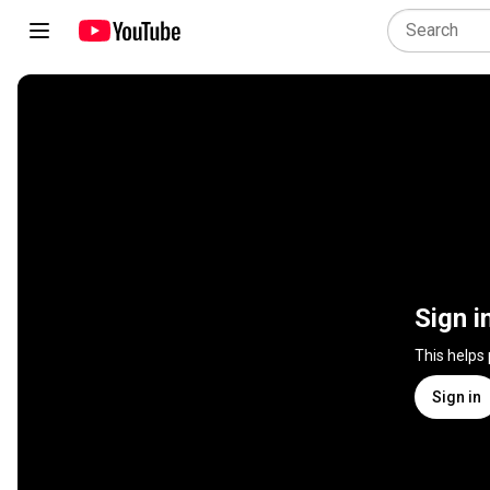
Sign i
This helps
Sign in