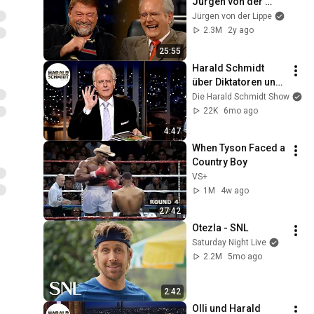
Jürgen von der 
Lippe - Ein 
Jürgen von der Lippe
exklusives 
2.3M
2y ago
Gespräch über das 
25:55
Älterwerden
Harald Schmidt 
über Diktatoren und 
die Guttenberg 
Die Harald Schmidt Show
Plagiatsaffäre | Die 
22K
6mo ago
Harald Schmidt 
4:47
Show (ARD)
When Tyson Faced a 
Country Boy
VS+
1M
4w ago
27:42
Otezla - SNL
Saturday Night Live
2.2M
5mo ago
2:42
Olli und Harald 