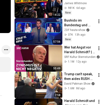
Say THIS 
James Whitmore
Immediately (It's a 
981K
6d ago
Trap)
New
14:22
Bushido im 
Bundestag und 
enge Hosen im 
ZDF heute-show
Weißen Haus: Wer 
37K
13h ago
gewinnt das Politik-
New
57:56
Quiz? | heute-show 
Wer hat Angst vor 
extra
Harald Schmidt? | 
Sternstunde 
SRF Kultur Sternstunden
Philosophie | SRF 
1.1M
12y ago
Kultur
55:49
Trump can’t speak, 
then aides RUSH 
reporters out
David Pakman Show
1.6M
8d ago
7:58
Harald Schmidt und 