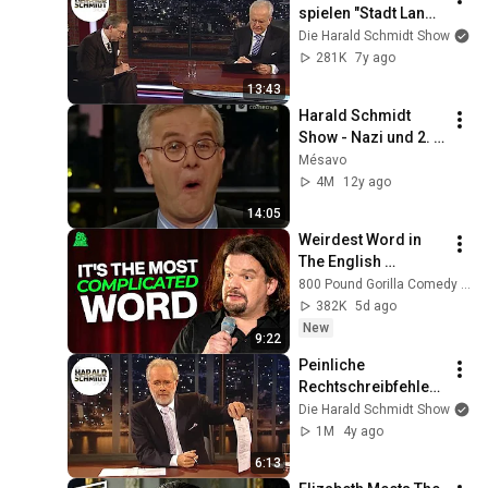
spielen "Stadt Land 
Fluss" | Die Harald 
Die Harald Schmidt Show
Schmidt Show (SKY)
281K
7y ago
13:43
Harald Schmidt 
Show - Nazi und 2. 
Weltkrieg Part1
Mésavo
4M
12y ago
14:05
Weirdest Word in 
The English 
Language | ISMO | 
800 Pound Gorilla Comedy Slices
Hello
382K
5d ago
New
9:22
Peinliche 
Rechtschreibfehler 
im Brief des 
Die Harald Schmidt Show
Rechtsanwalts | Die 
1M
4y ago
Harald Schmidt 
6:13
Show (ARD)