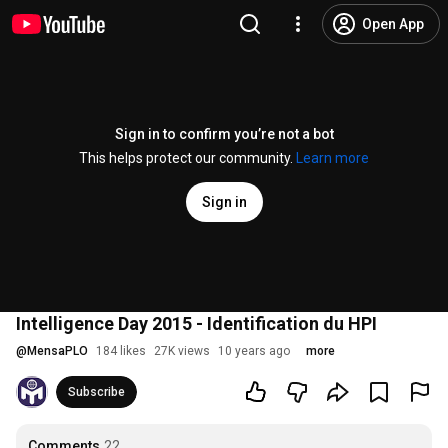
Open App
Sign in to confirm you’re not a bot
This helps protect our community.
Learn more
Sign in
Intelligence Day 2015 - Identification du HPI
@
MensaPLO
184 likes
27K views
10 years ago
more
Subscribe
Comments
22