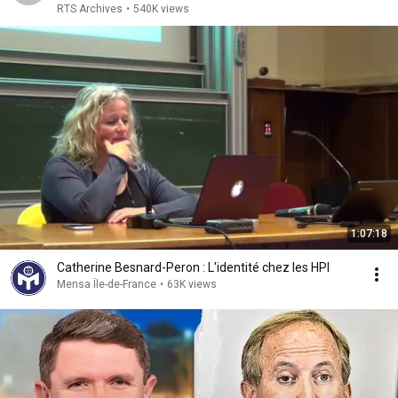
RTS Archives
•
540K views
1:07:18
Catherine Besnard-Peron : L'identité chez les HPI
Mensa Île-de-France
•
63K views