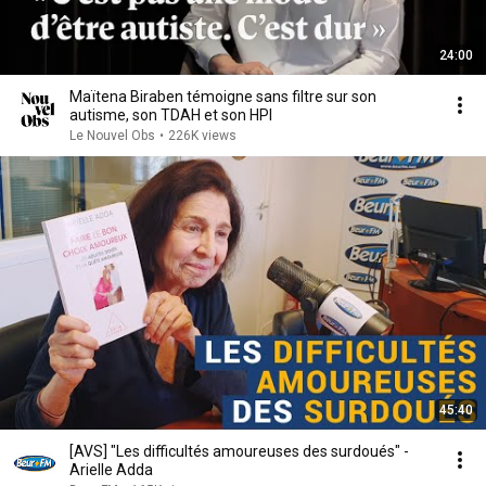
24:00
Maïtena Biraben témoigne sans filtre sur son
autisme, son TDAH et son HPI
Le Nouvel Obs
•
226K views
45:40
[AVS] "Les difficultés amoureuses des surdoués" -
Arielle Adda