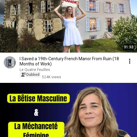
31:32
I Saved a 19th-Century French Manor From Ruin (18
Months of Work)
Le Quatre Feuilles
Dubbed
524K views