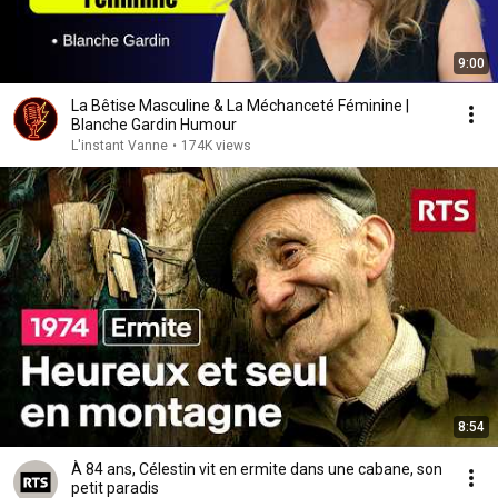
9:00
La Bêtise Masculine & La Méchanceté Féminine |
Blanche Gardin Humour
L'instant Vanne
•
174K views
8:54
À 84 ans, Célestin vit en ermite dans une cabane, son
petit paradis