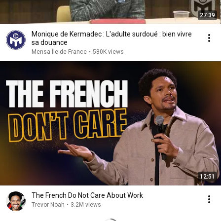
27:39
Monique de Kermadec : L'adulte surdoué : bien vivre
sa douance
Mensa Île-de-France
•
580K views
12:51
The French Do Not Care About Work
Trevor Noah
•
3.2M views