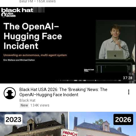
Beur FM
•
165K views
37:28
Black Hat USA 2026: The 'Breaking' News: The
OpenAI–Hugging Face Incident
Black Hat
New
134K views