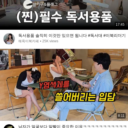
17:45
독서용품 솔직히 이것만 있으면 됩니다 #독서대 #이북리더기
해죽이북카페
•
25K views
8:11
남자가 얼굴보다 말빨이 중요한 이유ㅋㅋㅋㅋㅋㅋㅋㅋㅋㅋㅋ