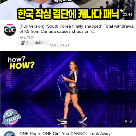
23:44
[Full Version] “South Korea finally snapped” Total withdrawal
of K9 from Canada causes chaos on l...
단골이슈
Auto-dubbed
584K views
5:16
ONE Rope. ONE Girl. You CANNOT Look Away!