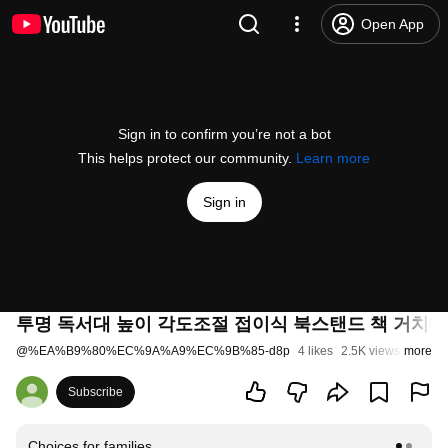
Open App
Sign in to confirm you’re not a bot
This helps protect our community.
Learn more
Sign in
투명 독서대 높이 각도조절 접이식 북스탠드 책 거치대
@
%EA%B9%80%EC%9A%A9%EC%9B%85-d8p
4 likes
2.5K views
more
3 year
Subscribe
Choices for families