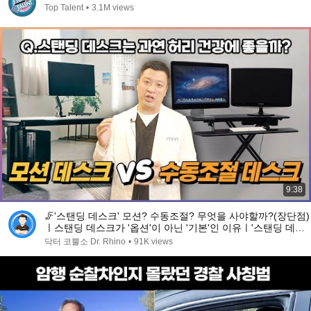
Top Talent
•
3.1M views
9:38
🦵'스탠딩 데스크' 모션? 수동조절? 무엇을 사야할까?(장단점)
ㅣ스탠딩 데스크가 '옵션'이 아닌 '기본'인 이유ㅣ'스탠딩 데스
크' 비싼거 살필요 없는 이유ㅣ 모두 알려드립니다!
닥터 코뿔소 Dr. Rhino
•
91K views