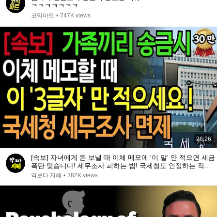
ㅋㅋㅋㅋㅋㅋㅋ
코믹마트
•
747K views
26:26
[속보] 자녀에게 돈 보낼 때 이체 메모에 '이 말' 안 적으면 세금
폭탄 맞습니다! 세무조사 피하는 법! 국세청도 인정하는 작성
법 공개 | 인생지혜 | 행복노후 | 오디오북
약보다 지혜
•
382K views