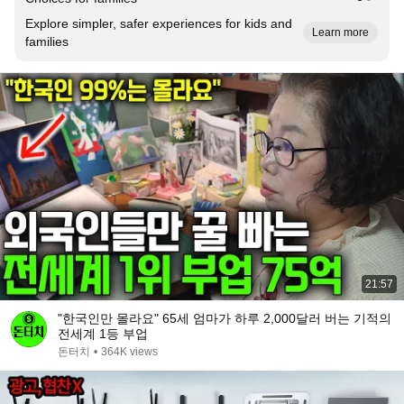
Explore simpler, safer experiences for kids and
Learn more
families
21:57
"한국인만 몰라요" 65세 엄마가 하루 2,000달러 버는 기적의
전세계 1등 부업
돈터치
•
364K views