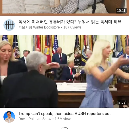
15:11
독서에 미쳐버린 유튜버가 있다? 누워서 읽는 독서대 리뷰
겨울서점 Winter Bookstore
•
187K views
7:58
Trump can’t speak, then aides RUSH reporters out
David Pakman Show
•
1.6M views