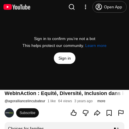
Open App
Sign in to confirm you’re not a bot
This helps protect our community.
Learn more
Sign in
WebInAction : Equité, Diversité, Inclusion dans les
@
agoralliancelincubateur
1 like
64 views
3 years ago
more
Subscribe
Choices for families