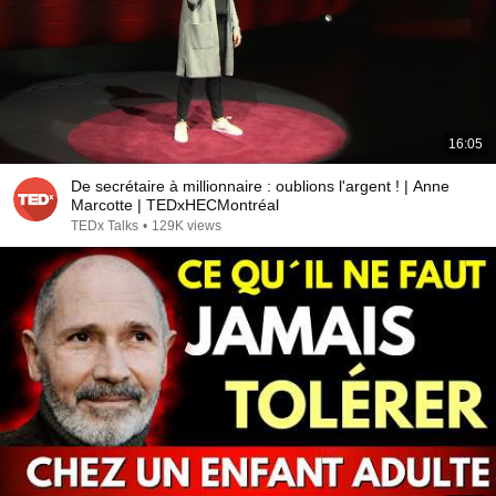
16:05
De secrétaire à millionnaire : oublions l'argent ! | Anne
Marcotte | TEDxHECMontréal
TEDx Talks
•
129K views