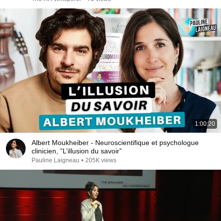
1:00:20
Albert Moukheiber - Neuroscientifique et psychologue
clinicien, ”L’illusion du savoir”
Pauline Laigneau
•
205K views