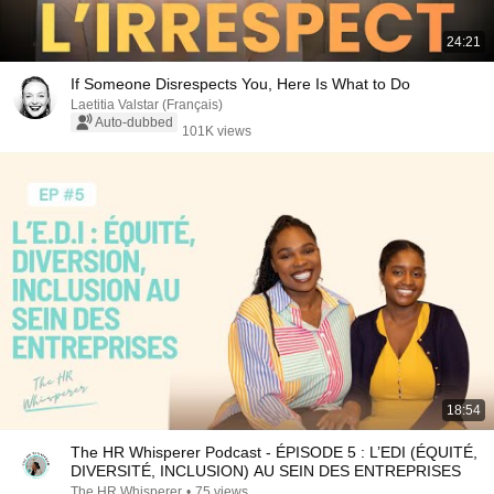
24:21
If Someone Disrespects You, Here Is What to Do
Laetitia Valstar (Français)
Auto-dubbed
101K views
18:54
The HR Whisperer Podcast - ÉPISODE 5 : L’EDI (ÉQUITÉ,
DIVERSITÉ, INCLUSION) AU SEIN DES ENTREPRISES
The HR Whisperer
•
75 views