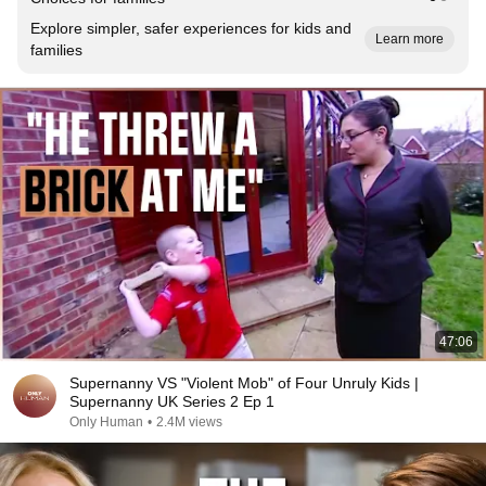
Explore simpler, safer experiences for kids and
Learn more
families
47:06
Supernanny VS "Violent Mob" of Four Unruly Kids |
Supernanny UK Series 2 Ep 1
Only Human
•
2.4M views