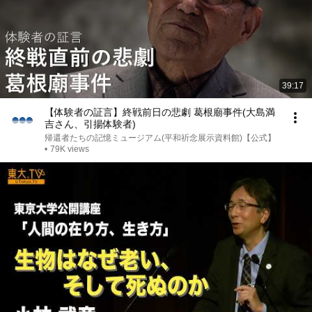
39:17
【体験者の証言】終戦前日の悲劇 葛根廟事件(大島満
吉さん、引揚体験者)
帰還者たちの記憶ミュージアム(平和祈念展示資料館)【公式】
•
79K views