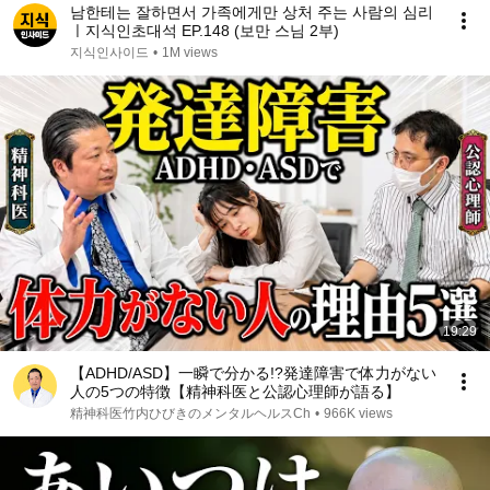
남한테는 잘하면서 가족에게만 상처 주는 사람의 심리
ㅣ지식인초대석 EP.148 (보만 스님 2부)
지식인사이드
•
1M views
19:29
【ADHD/ASD】一瞬で分かる!?発達障害で体力がない
人の5つの特徴【精神科医と公認心理師が語る】
精神科医竹内ひびきのメンタルヘルスCh
•
966K views