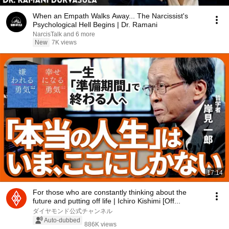
When an Empath Walks Away... The Narcissist's
Psychological Hell Begins | Dr. Ramani
NarcisTalk and 6 more
New
7K views
17:14
For those who are constantly thinking about the
future and putting off life | Ichiro Kishimi [Off...
ダイヤモンド公式チャンネル
Auto-dubbed
886K views