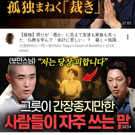
37:05
【孤独】周りが「愚か」に見えて友達も家族も失っ
た 仏教を学んで「余計に苦しい」？ 裁く＝知識の
罠 自分の心磨く智慧｜大愚和尚の一問一答
大愚和尚の一問一答/Osho Taigu’s Heart of Buddha
•
101K
views
34:54