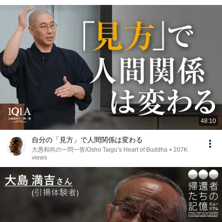
48:10
自分の「見方」で人間関係は変わる
大愚和尚の一問一答/Osho Taigu’s Heart of Buddha
•
207K
views