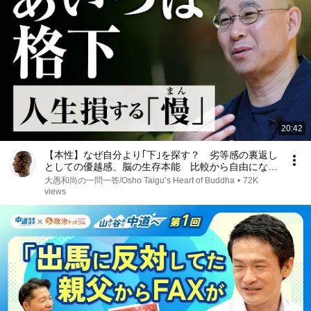
20:42
【本性】なぜ自分より｢下｣を探す？ 劣等感の裏返し
としての優越感、脳の生存本能 比較から自由になる
方法｜大愚和尚の一問一答
大愚和尚の一問一答/Osho Taigu’s Heart of Buddha
•
72K
views