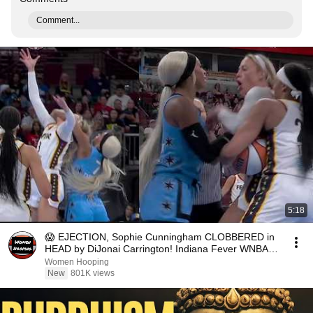
Comment...
5:18
😱 EJECTION, Sophie Cunningham CLOBBERED in
HEAD by DiJonai Carrington! Indiana Fever WNBA
basketball
Women Hooping
New
801K views