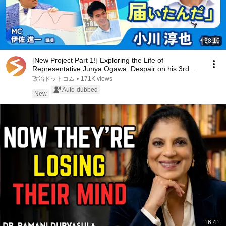
38:10
[New Project Part 1!] Exploring the Life of
Representative Junya Ogawa: Despair on his 3rd
day as...
政治ドットコム
•
171K views
Auto-dubbed
New
16:41