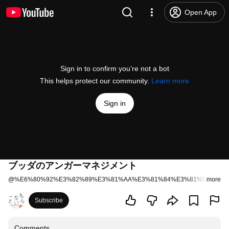
Open App
Sign in to confirm you’re not a bot
This helps protect our community.
Learn more
Sign in
ブッダのアンガーマネジメント
@
%E6%80%92%E3%82%89%E3%81%AA%E3%81%84%E3%81%93%E3%
more
Subscribe
Comments