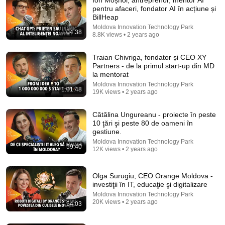
pentru afaceri, fondator AI în acțiune și
BillHeap
Moldova Innovation Technology Park
1:04:38
8.8K views • 2 years ago
Traian Chivriga, fondator și CEO XY
Partners - de la primul start-up din MD
la mentorat
Moldova Innovation Technology Park
1:01:48
19K views • 2 years ago
52:03
Cătălina Ungureanu - proiecte în peste
Rethink IT S4E7: Cum construiești produse globale
10 ţări şi peste 80 de oameni în
din Moldova? | Roman Știrbu, CEO Simpals
gestiune.
Moldova Innovation Technology Park
•
6K views
Moldova Innovation Technology Park
59:40
12K views • 2 years ago
Olga Surugiu, CEO Orange Moldova -
investiţii în IT, educaţie şi digitalizare
Moldova Innovation Technology Park
20K views • 2 years ago
54:03