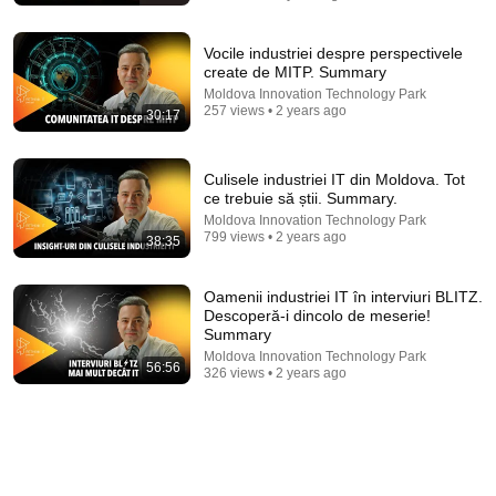
Oamenii industriei IT în interviuri BLITZ. Descoperă-i
dincolo de meserie! Summary
Vocile industriei despre perspectivele
Moldova Innovation Technology Park
•
326 views
create de MITP. Summary
Moldova Innovation Technology Park
257 views • 2 years ago
30:17
Culisele industriei IT din Moldova. Tot
ce trebuie să știi. Summary.
Moldova Innovation Technology Park
799 views • 2 years ago
38:35
Oamenii industriei IT în interviuri BLITZ.
Descoperă-i dincolo de meserie!
Summary
9:31
Moldova Innovation Technology Park
56:56
326 views • 2 years ago
What is Project Management? | Explained in 10
Minutes
Max Mao
•
605K views