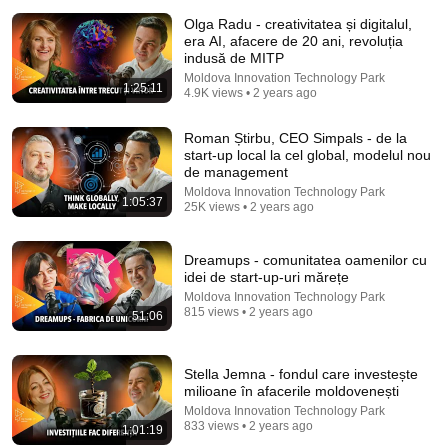
Olga Radu - creativitatea și digitalul,
era AI, afacere de 20 ani, revoluția
indusă de MITP
Moldova Innovation Technology Park
1:25:11
4.9K views • 2 years ago
Roman Știrbu, CEO Simpals - de la
start-up local la cel global, modelul nou
de management
Moldova Innovation Technology Park
1:05:37
25K views • 2 years ago
51:28
CEO Had the Single Dad's Truck Towed — Minutes
Dreamups - comunitatea oamenilor cu
Later, Her Entire Board Was Begging Him to Talk
idei de start-up-uri mărețe
Life Lesson
•
3K views
Moldova Innovation Technology Park
815 views • 2 years ago
51:06
Stella Jemna - fondul care investește
milioane în afacerile moldovenești
Moldova Innovation Technology Park
833 views • 2 years ago
1:01:19