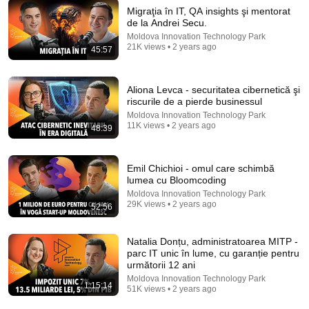
Migraţia în IT, QA insights şi mentorat
de la Andrei Secu.
Moldova Innovation Technology Park
21K views • 2 years ago
45:57
57:08
De la antrenor la antreprenor: cât costă, de fapt, un
Aliona Levca - securitatea cibernetică şi
vis?
riscurile de a pierde businessul
Observatorul de Nord
•
27 views
Moldova Innovation Technology Park
11K views • 2 years ago
48:39
Emil Chichioi - omul care schimbă
lumea cu Bloomcoding
Moldova Innovation Technology Park
29K views • 2 years ago
52:56
Natalia Donțu, administratoarea MITP -
parc IT unic în lume, cu garanție pentru
următorii 12 ani
Moldova Innovation Technology Park
14:22
1:15:14
51K views • 2 years ago