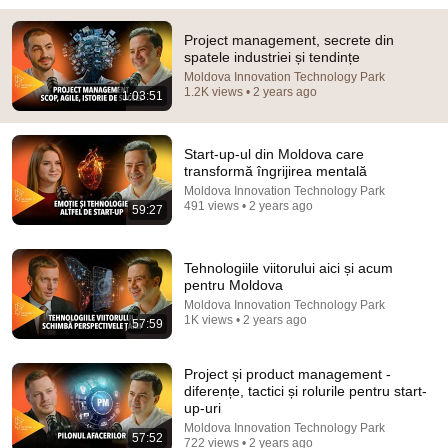
Project management, secrete din
spatele industriei și tendințe
Moldova Innovation Technology Park
41:35
1.2K views • 2 years ago
1:03:51
How the Epstein Network is Privatizing Govt &
Building the Surveillance State(w/Whitney Webb)
Start-up-ul din Moldova care
|TCHR
The Chris Hedges YouTube Channel
transformă îngrijirea mentală
New
214K views
Moldova Innovation Technology Park
491 views • 2 years ago
59:27
Tehnologiile viitorului aici și acum
pentru Moldova
Moldova Innovation Technology Park
1K views • 2 years ago
57:59
Project și product management -
diferențe, tactici și rolurile pentru start-
up-uri
Moldova Innovation Technology Park
56:56
57:52
722 views • 2 years ago