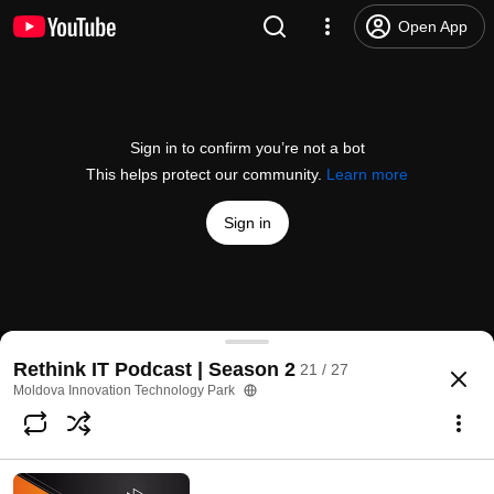
Open App
Sign in to confirm you’re not a bot
This helps protect our community.
Learn more
Sign in
Project management, secrete din spatele industriei
Rethink IT Podcast | Season 2
21 / 27
@
MITPchannel
66 likes
1.2K views
2 years ago
more
Moldova Innovation Technology Park
Subscribe
Comments
4