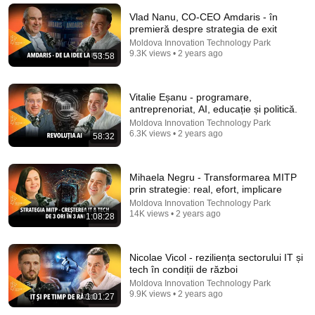
🚨 If Cops Say "I Smell Alcohol" — Say THIS
Immediately (It's a Trap)
Vlad Nanu, CO-CEO Amdaris - în
James Whitmore
premieră despre strategia de exit
New
830K views
Moldova Innovation Technology Park
9.3K views • 2 years ago
53:58
Vitalie Eșanu - programare,
antreprenoriat, AI, educație și politică.
Moldova Innovation Technology Park
6.3K views • 2 years ago
58:32
Mihaela Negru - Transformarea MITP
prin strategie: real, efort, implicare
Moldova Innovation Technology Park
14K views • 2 years ago
49:36
1:08:28
You Are Scanned in 1 Second. How to Read People
Through Details — Alexander Dobrovinsky
Nicolae Vicol - reziliența sectorului IT și
Известные Люди ©
tech în condiții de război
Auto-dubbed
Moldova Innovation Technology Park
557K views
9.9K views • 2 years ago
1:01:27