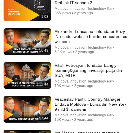
Rethink IT season 2
Moldova Innovation Technology Park
Comment...
855 views • 2 years ago
1:03
Alexandru Luncashu cofondator Brizy -
'No-code' website builder concurent cu
wix.com
Moldova Innovation Technology Park
56:49
6.3K views • 2 years ago
Vitalii Petrosyan, fondator Langly -
learning&gaming, investiții, piața din
SUA, MITP
Moldova Innovation Technology Park
1:12:44
10K views • 2 years ago
1:06:26
Veaceslav Panfil, Country Manager
Oskar Hartmann Names the Businesses That Will
Endava Moldova - bursa din New York,
Grow in the Coming Years
9 mld $, oamenii
Фаундер and Оскар Хартманн
Moldova Innovation Technology Park
Auto-dubbed
57:44
179K views
15K views • 2 years ago
Ion Moșnoi, antreprenor, mentor AI