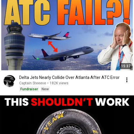
15:37
Delta Jets Nearly Collide Over Atlanta After ATC Error
Captain Steeeve
•
182K views
Fundraiser
New