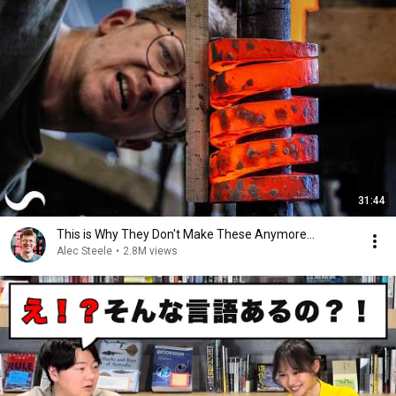
31:44
This is Why They Don't Make These Anymore...
Alec Steele
•
2.8M views