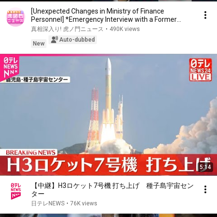
[Unexpected Changes in Ministry of Finance
Personnel] *Emergency Interview with a Former
Bureaucr...
真相深入り! 虎ノ門ニュース
•
490K views
Auto-dubbed
New
5:14
【中継】H3ロケット7号機 打ち上げ 種子島宇宙セン
ター
日テレNEWS
•
76K views