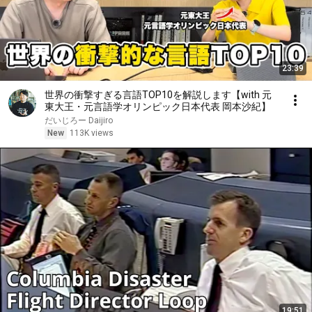
23:39
世界の衝撃すぎる言語TOP10を解説します【with 元
東大王・元言語学オリンピック日本代表 岡本沙紀】
だいじろー Daijiro
New
113K views
19:51