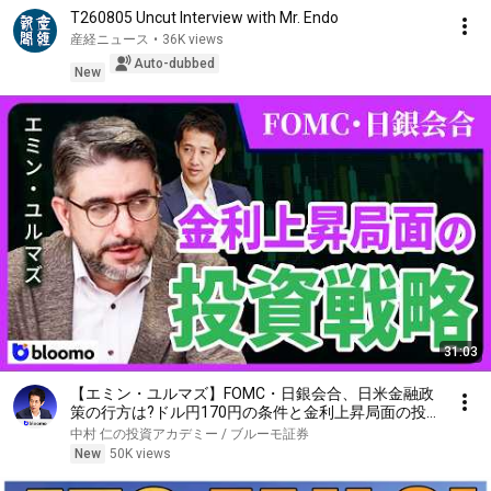
T260805 Uncut Interview with Mr. Endo
産経ニュース
•
36K views
Auto-dubbed
New
31:03
【エミン・ユルマズ】FOMC・日銀会合、日米金融政
策の行方は?ドル円170円の条件と金利上昇局面の投
資戦略
中村 仁の投資アカデミー / ブルーモ証券
New
50K views