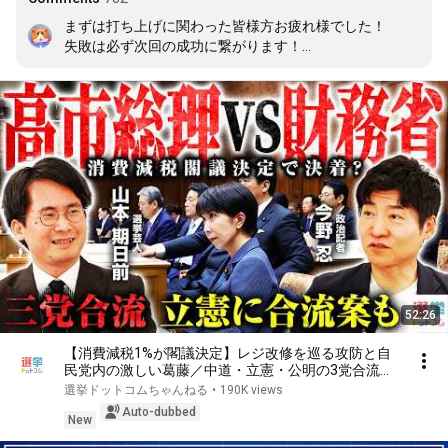
まずは打ち上げに関わった皆様方お疲れ様でした！

失敗は必ず次回の成功に繋がります！

ずっと応援してます！頑張ってください！
52:26
【消費減税1%が閣議決定】レジ改修を巡る攻防と自
民党内の激しい葛藤／中道・立憲・公明の3党合流構
想に浮上した「第4の選択肢」とは？【今野忍×山本
選挙ドットコムちゃんねる
•
190K views
期日前】｜選挙ドットコム
Auto-dubbed
New