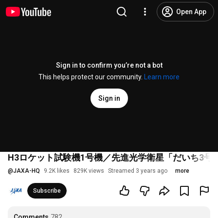
Open App
Sign in to confirm you’re not a bot
This helps protect our community.
Learn more
Sign in
H3ロケット試験機1号機／先進光学衛星「だいち3号」
@
JAXA-HQ
9.2K likes
829K views
Streamed 3 years ago
more
Subscribe
Comments
782