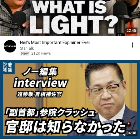
22:45
Neil’s Most Important Explainer Ever
StarTalk
New
212K views
34:38