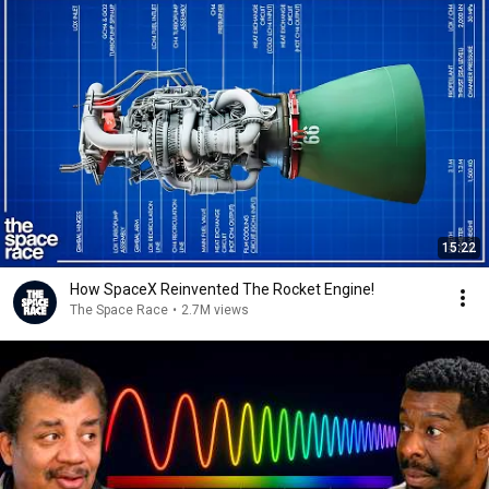
15:22
How SpaceX Reinvented The Rocket Engine!
The Space Race
•
2.7M views