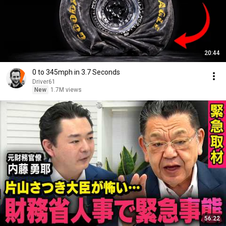
20:44
0 to 345mph in 3.7 Seconds
Driver61
New
1.7M views
56:22