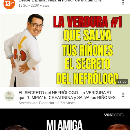
Desde España, llega el humor de Miguel Gila
13Go
•
220K views
23:50
EL SECRETO del NEFRÓLOGO: La VERDURA #1
que “LIMPIA” tu CREATININA y SALVA tus RIÑONES
Secretos del Bienestar
•
1.6M views