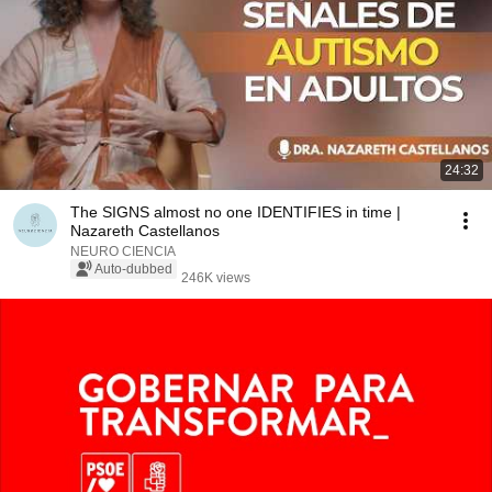
24:32
The SIGNS almost no one IDENTIFIES in time |
Nazareth Castellanos
NEURO CIENCIA
Auto-dubbed
246K views