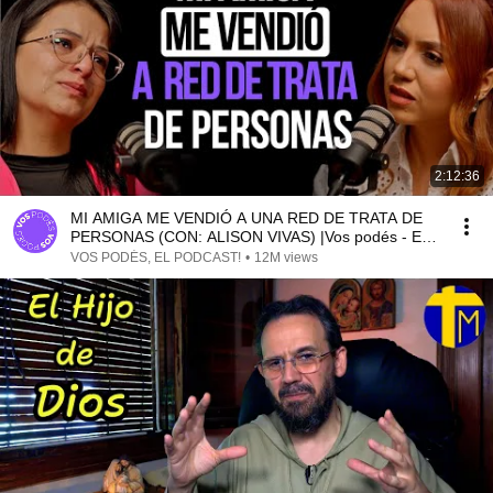
2:12:36
MI AMIGA ME VENDIÓ A UNA RED DE TRATA DE
PERSONAS (CON: ALISON VIVAS) |Vos podés - EP
154|
VOS PODÉS, EL PODCAST!
•
12M views