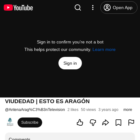
Open App
Sign in to confirm you’re not a bot
This helps protect our community.
Learn more
Sign in
VIUDEDAD | ESTO ES ARAGÓN
@
AntenaArag%C3%B3nTelevision
2 likes
50 views
3 years ago
more
Subscribe
Comments