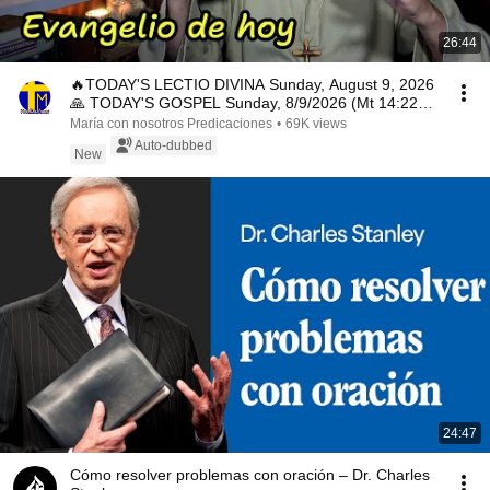
26:44
🔥TODAY'S LECTIO DIVINA Sunday, August 9, 2026
🙏 TODAY'S GOSPEL Sunday, 8/9/2026 (Mt 14:22-
33)
María con nosotros Predicaciones
•
69K views
Auto-dubbed
New
24:47
Cómo resolver problemas con oración – Dr. Charles