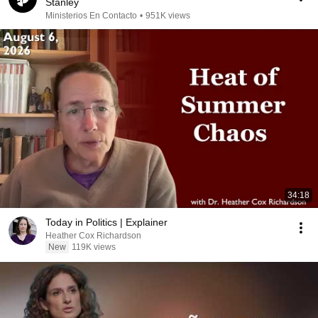
Stanley
Ministerios En Contacto
•
951K views
34:18
Today in Politics | Explainer
Heather Cox Richardson
New
119K views