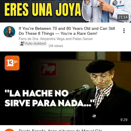
21:14
If You're Between 70 and 80 Years Old and Can Still
Do These 8 Things — You're a Rare Gem!
Fans de Dra. Alejandra Vega and Patas Sanas
Auto-dubbed
1M views
9:29