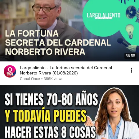
56:55
Largo aliento - La fortuna secreta del Cardenal
Norberto Rivera (01/08/2026)
Canal Once
•
386K views