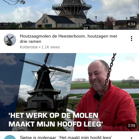
4:04
Houtzaagmolen de Heesterboom, houtzagen met
drie ramen
Kolderstok
•
1.1K views
3:09
Sietse is molenaar: ‘Het maakt mijn hoofd leeg’