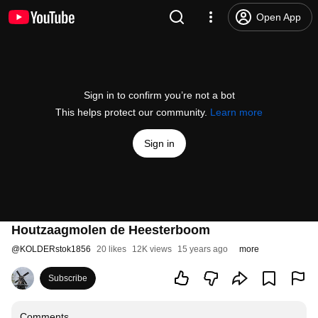
Open App
Sign in to confirm you’re not a bot
This helps protect our community.
Learn more
Sign in
Houtzaagmolen de Heesterboom
@
KOLDERstok1856
20 likes
12K views
15 years ago
more
Subscribe
Comments