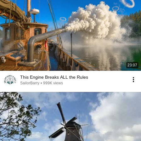
23:07
This Engine Breaks ALL the Rules
SailorBarry
•
999K views