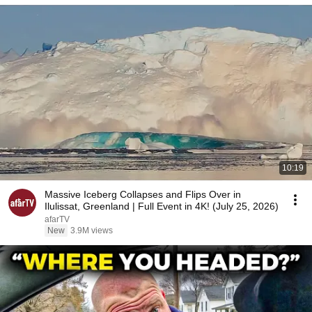
10:19
Massive Iceberg Collapses and Flips Over in
Ilulissat, Greenland | Full Event in 4K! (July 25, 2026)
afarTV
New
3.9M views