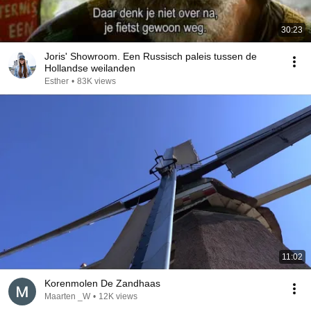
30:23
Joris' Showroom. Een Russisch paleis tussen de
Hollandse weilanden
Esther
•
83K views
11:02
Korenmolen De Zandhaas
Maarten _W
•
12K views