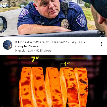
8:36
If Cops Ask "Where You Headed?" - Say THIS
(Simple Phrase)
Hampton Law
•
913K views