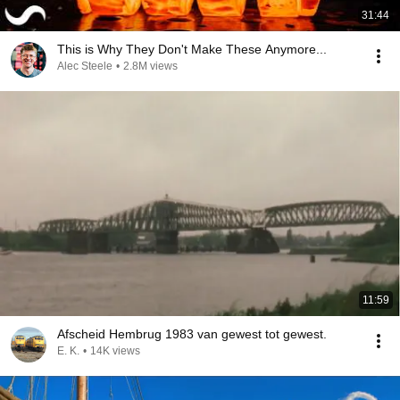
31:44
This is Why They Don't Make These Anymore...
Alec Steele
•
2.8M views
11:59
Afscheid Hembrug 1983 van gewest tot gewest.
E. K.
•
14K views