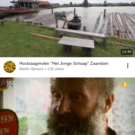
14:40
Houtzaagmolen "Het Jonge Schaap" Zaandam
Martin Stevens
•
13K views