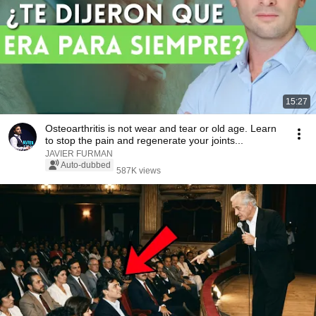
15:27
Osteoarthritis is not wear and tear or old age. Learn
to stop the pain and regenerate your joints...
JAVIER FURMAN
Auto-dubbed
587K views