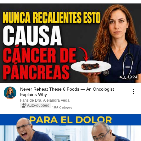
19:24
Never Reheat These 6 Foods — An Oncologist
Explains Why
Fans de Dra. Alejandra Vega
Auto-dubbed
156K views