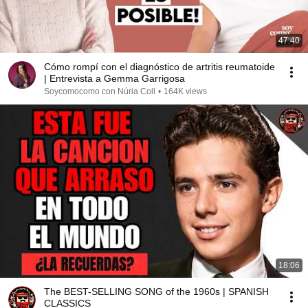
47:40
Cómo rompí con el diagnóstico de artritis reumatoide
| Entrevista a Gemma Garrigosa
Soycomocomo con Núria Coll
•
164K views
18:06
The BEST-SELLING SONG of the 1960s | SPANISH
CLASSICS