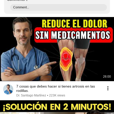
Comment...
26:00
7 cosas que debes hacer si tienes artrosis en las
rodillas.
Dr. Santiago Martínez
•
223K views