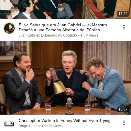
17:22
Él No Sabía que era Juan Gabriel — el Maestro
Desafió a una Persona Aleatoria del Público
Juan Gabriel: El Legado no Contado
•
1.5M views
13:37
Christopher Walken Is Funny Without Even Trying
Binge Central
•
932K views