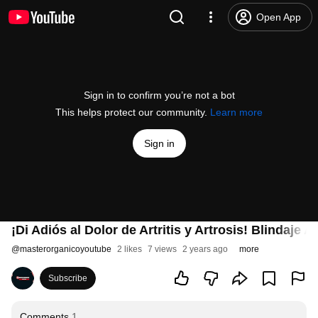
Open App
Sign in to confirm you’re not a bot
This helps protect our community.
Learn more
Sign in
¡Di Adiós al Dolor de Artritis y Artrosis! Blindaje Ar
@
masterorganicoyoutube
2 likes
7 views
2 years ago
more
Subscribe
Comments
1