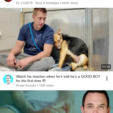
EL CASETE - Rock & Nostalgia
•
682K views
54:59
Watch his reaction when he’s told he’s a GOOD BOY
for the first time 🥹
Rocky Kanaka
•
10M views